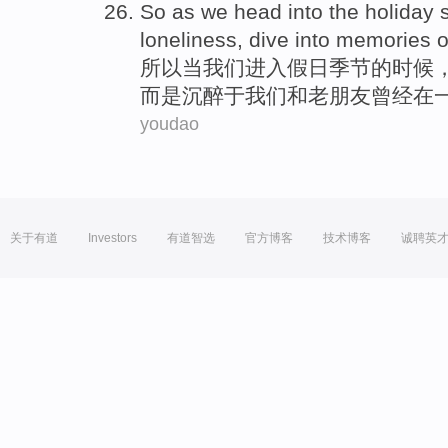
So
as
we
head
into
the holiday
loneliness, dive into memories
o
所以
当
我们
进入
假日
季节
的时候
而是
沉醉于我们和
老朋友
曾经在
youdao
关于有道
Investors
有道智选
官方博客
技术博客
诚聘英