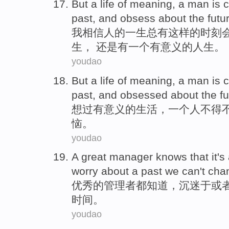
But
a
life
of
meaning
, a
man
is
past, and
obsess
about the futur
我
相信
人
的
一生
总
有
这样的时刻
生， 还是有一个有
意义
的
人生。
youdao
But a
life
of
meaning
,
a
man
is
past
,
and
obsessed about
the
f
想过有意义
的
生活
，
一个
人
不得
恼
。
youdao
A
great
manager
knows
that it
's
worry about
a
past
we can't
cha
优秀的
管理者
都知道
，沉迷
于
或
时间
。
youdao