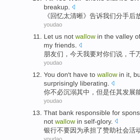
breakup
.
《回忆
太
清晰》
告诉
我们
分手
后
youdao
Let us
not
wallow
in
the
valley
o
my friends
.
朋友
们，
今天
我
要对
你们
说
，
千
youdao
You
don't have to
wallow
in it,
bu
surprisingly
liberating
.
你
不必
沉溺
其中，
但是
任
其
发展
youdao
That
bank
responsible
for
spons
not
wallow
in self-glory.
银行
不要
因为承担
了赞助
社会
活
youdao