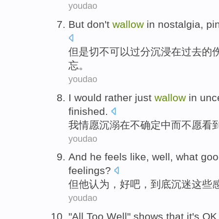
youdao
But
don't
wallow
in
nostalgia
,
pi
但是
切
不
可以过分
沉浸
在
过去
的
忘。
youdao
I
would rather
just
wallow
in
unce
finished
.
我
情愿
沉溺
在
不
确定
中
而
不愿看
youdao
And
he
feels like
,
well
,
what
goo
feelings
?
但
他
认为
，
好吧
，
到底沉迷
这些
youdao
"All
Too
Well"
shows that
it
's
OK 