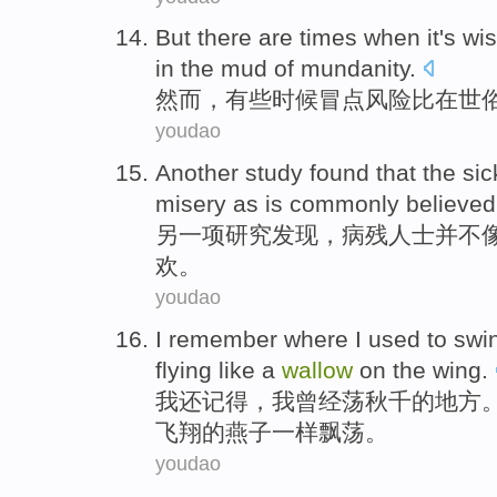
But
there
are
times when it
's
wis
in
the
mud of
mundanity
.
然而
，
有些
时候
冒点
风险
比
在
世
youdao
Another
study
found
that the
sic
misery
as
is commonly
believed
另一
项研究
发现
，
病残
人士
并不
欢。
youdao
I
remember
where
I
used to
swi
flying
like
a
wallow
on the
wing
.
我
还记得
，我
曾经
荡秋千
的
地方
飞翔
的燕子
一样
飘荡。
youdao