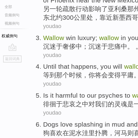
of
Phoenix
near the
New
Mexic
全部
另
一轮
疏散
行动
影响
了
亚利桑那
音频例句
东北约300
公里处
，
靠近
新
墨西
视频例句
youdao
权威例句
Wallow
win
luxury
;
wallow
in
you
沉迷
于
奢侈
中；沉迷于
悲痛
中。 
youdao
go
返回词典
top
Until
that
happens
,
you
will
wall
等到
那个
时候
，
你
将会
变得
平庸
youdao
Is
it
harmful
to
our
psyches
to
w
徘徊
于
悲哀
之中
对
我们
的
灵魂
是
youdao
Dogs
love
splashing
in
mud
an
狗
喜欢
在
泥水
洼里扑腾，
河马
则