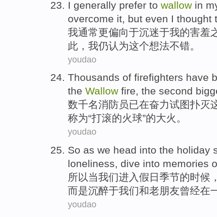
I
generally
prefer
to
wallow
in
m
overcome
it
,
but even
I
thought
我
通常
更偏向
于
沉迷于
我
的
害羞
此，我
仍认为
这个想法不错。
youdao
Thousands of
firefighters
have 
the
Wallow
fire,
the second
bigg
数千
名消防员
已
在
奋力试图
扑灭
称为
“
打滚
的
火球”
的
大火。
youdao
So
as
we
head
into
the holiday
loneliness, dive into memories
o
所以
当
我们
进入
假日
季节
的时候
而是
沉醉于我们和
老朋友
曾经在
youdao