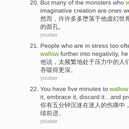
But
many of
the
monsters
who
w
imaginative
creation
are ones
w
然而
，
许许多多堕落
于
他
虚幻世
的面孔。
youdao
People who
are
in
stress
too
oft
wallow
further into negativity
,
he
他
说，
太
频繁
地处于
压力
中的
人
吞噬得
更深
。
youdao
You
have
five
minutes
to
wallow
it
,
embrace
it,
discard
it…
and p
你
有
五
分钟
沉迷
在
迷人
的
伤痛中
续
前进。
youdao