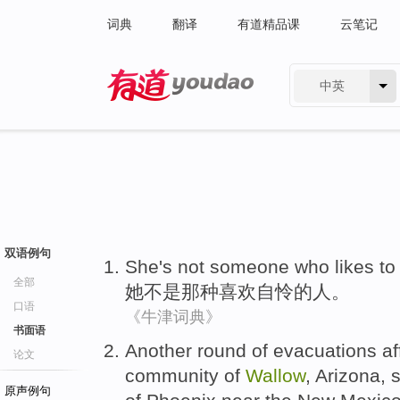
词典
翻译
有道精品课
云笔记
中英
有道 - 网易旗下搜索
双语例句
She
's not
someone who
likes
t
全部
她
不是
那种
喜欢
自怜的人。
口语
《牛津词典》
书面语
Another
round of
evacuations
af
论文
community
of
Wallow
,
Arizona
,
原声例句