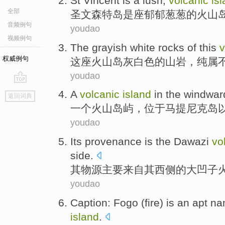
St Vincent
is
a
lush
,
volcanic
is
全部
圣文森特
岛
是
座
郁郁葱葱
的
火山
音频例句
youdao
视频例句
The
grayish white
rocks
of
this
v
权威例句
这座
火山
岛
灰白色
的
山岩
，纯属
youdao
go
A
volcanic
island
in the
windwar
返回词典
top
一个
火山
岛屿
，
位于马提尼克岛
youdao
Its
provenance
is the Dawazi
vo
side.
其
物
源
主要来自其西侧的大凹子
youdao
Caption
:
Fogo
(
fire
) is an
apt
na
island
.