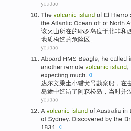
youdao
The
volcanic
island
of
El Hierro 
the Atlantic Ocean
off
of
North A
该
火山
所在
的
耶罗
岛
位于
北非
和
地质构造
的危险区。
youdao
Aboard
HMS Beagle
, he called
another
remote
volcanic
island
,
expecting
much
.
达尔文
乘坐
小
猎犬
号勘察船，
在
岛
途中
造访了阿森
松
岛，
当时并
youdao
A
volcanic
island
of
Australia
in 
of Sydney.
Discovered
by the
Br
1834.