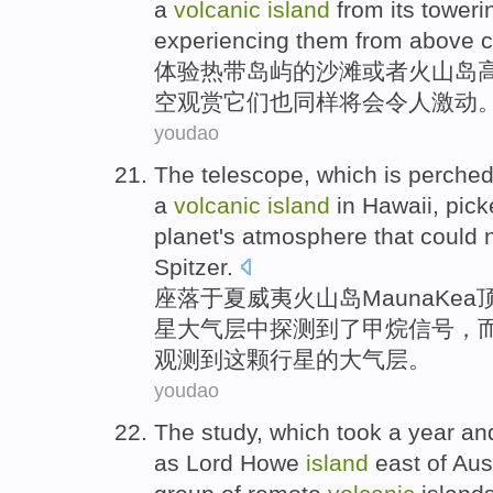
a
volcanic
island
from its toweri
experiencing
them
from
above
c
体验
热带
岛屿
的
沙滩
或者
火山
岛
空
观赏
它们
也
同样将
会
令人激动
youdao
The telescope
,
which
is perche
a
volcanic
island
in
Hawaii
,
pick
planet
's atmosphere
that
could 
Spitzer
.
座落
于
夏威夷
火山
岛
Mauna
Kea
星
大气层
中探测
到了
甲烷
信号
，
观测到
这
颗行星的大气层。
youdao
The
study
, which
took
a
year
and
as
Lord
Howe
island
east
of
Aus