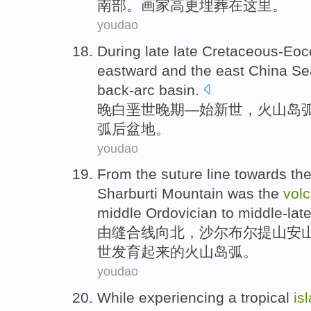
南部。
画家
高更埋葬
在这里。
youdao
During
late late
Cretaceous-Eoc
eastward
and
the east China Se
back-arc
basin
.
晚
白垩
世晚期—始新世，
火山
岛
弧后盆地。
youdao
From
the
suture line
towards th
Sharburti
Mountain
was
the
volc
middle Ordovician
to middle-lat
由
缝合线
向
北
，沙尔布尔提
山
安
世
发育
起来
的
火山
岛弧
。
youdao
While
experiencing
a
tropical
is