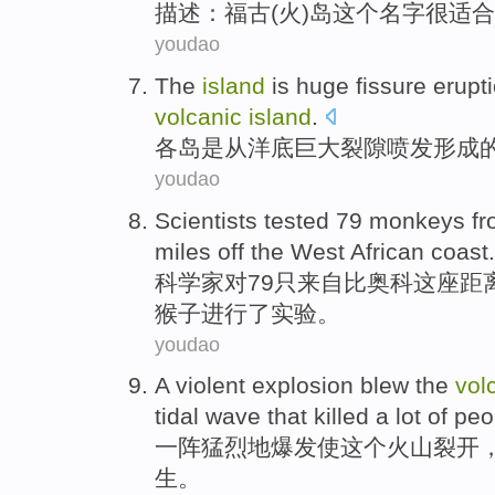
描述
：
福
古(
火
)
岛
这个
名字
很适合
youdao
The
island
is
huge
fissure
erupt
volcanic
island
.
各
岛
是从洋底
巨大
裂隙
喷发
形成
youdao
Scientists
tested
79
monkeys
f
miles
off the
West
African
coast.
科学家
对79只
来自
比奥科这座距
猴子
进行了
实验
。
youdao
A violent
explosion blew
the
vol
tidal wave
that killed
a lot
of
peo
一阵
猛烈地
爆发
使
这个
火山
裂开
生。