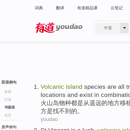
词典
翻译
有道精品课
云笔记
中英
有道 - 网易旗下搜索
双语例句
Volcanic
island
species
are all
t
全部
locations
and exist
in
combinati
口语
火山
岛
物种
都
是从
遥远的
地方
移
书面语
方是找
不到
的。
论文
youdao
原声例句