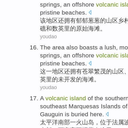
springs
,
an offshore
volcanic
is
pristine
beaches
.
该
地区
还
拥有
郁郁
葱葱
的
山区
乡
礁
和数
英里
的原始海滩。
youdao
The
area
also
boasts
a lush
,
mo
springs
, an offshore
volcanic
is
pristine
beaches
.
这一
地区
还
拥有
苍翠
繁茂
的
山区
英里
的未开发的海滩。
youdao
A
volcanic
island
of
the
souther
southeast Marquesas
Islands o
Gauguin
is
buried
here.
太平洋
南部
一
火山
岛
，位于法属