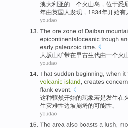
澳大利亚
的
一个
火山
岛
，
位于悉
年
由
英国人
发现
，1834年开始
有
youdao
The
ore
zone
of Daiban mounta
epicontinentaloceanic
trough
an
early
paleozoic
time.
大坂山
矿
带
在
早
古生代
由
一个
火
youdao
That
sudden
beginning
, when it
volcanic
island
, creates
concern
flank event.
这种
骤然
开始
的
现象若是
发生
在
生灾难性
边坡
崩坍的
可能性
。
youdao
The
area
also
boasts
a lush
,
mo