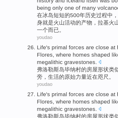
history
and
Iceland
itself
was bo
being only
one
of
many volcano
在
冰岛
短短的500
年
历史
过程中
身
就是
火山
活动
的
产物，拉基
火
一个
而已。
youdao
Life
's
primal
forces
are close at
Flores
, where
homes
shaped
li
megalithic
gravestones
.
弗洛勒斯
岛
毕纳村
的
房屋
形状
类
旁
，
生活
的
原始
力量
近在咫尺。
youdao
Life
's
primal
forces
are close at
Flores
, where
homes
shaped
li
megalithic
gravestones
.
弗洛勒斯
岛
毕纳村
的
房屋
形状
类