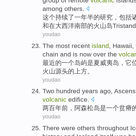
group
of
remote
volcanic
island
among others.
这个
持续了
一
年
半
的
研究
，
包括
和
在
大西洋
南部
的
火山
岛
Tristan
d
youdao
The
most recent
island
,
Hawaii
,
chain
and is
now
over the
volca
最近
的
一个
岛屿
是
夏威夷
岛，它
火山
源头
的上方。
youdao
Two hundred
years ago
,
Ascens
volcanic
edifice
.
两百
年前
，
阿森松
岛
是
一个
贫瘠
youdao
There
were others throughout
I