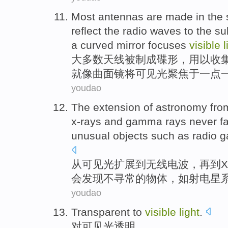
Most
antennas
are
made
in the
reflect
the radio
waves
to
the su
a
curved
mirror
focuses
visible
l
大多数
天线
被
制成
碟
形
，
用以
收
就像
曲面
镜
将可见光聚焦于一点
youdao
The
extension
of astronomy
fro
x-rays
and
gamma
rays
never fa
unusual
objects
such as
radio
g
从
可见光
扩展
到
无线
电波
，再到
X
会
发现
不寻常
的
物体
，
如
射电
星
youdao
Transparent
to
visible
light
.
对
可见光
透明
。