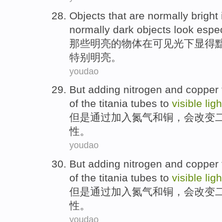
Objects
that are normally
bright
normally dark objects look
espec
那些
明亮
的
物体
在
可见光
下
显得
特别
明亮。
youdao
But
adding
nitrogen
and
copper
of
the titania tubes to
visible
ligh
但是
通过加入
氮气
和
铜
，
会改变
性。
youdao
But
adding
nitrogen
and
copper
of
the titania tubes to
visible
ligh
但是
通过加入
氮气
和
铜
，
会改变
性。
youdao