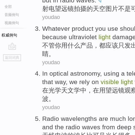
but
in
radio
waves
.
全部
射电
望远镜
拍摄
的
天空
图片
不是
音频例句
youdao
视频例句
Whatever
product
you
use
shou
权威例句
because
ultraviolet
light
damag
不管
你
用
什么
产品
，都
应该
只
发
睛
。
go
返回词典
top
youdao
In
optical
astronomy
,
using a
te
that way
,
we
rely on
visible
light
在
光学
天文学中
，在
用
望远镜
观
波
。
youdao
Radio
wavelengths
are much
lo
and
the
radio
waves
from
deep