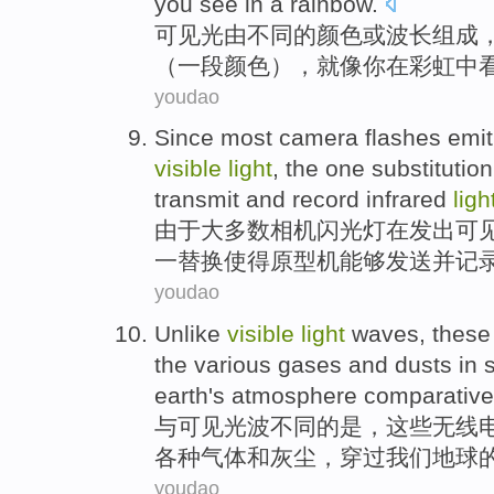
you
see
in
a rainbow
.
可见光
由
不同
的
颜色
或
波长组成
（
一
段
颜色），
就像
你
在
彩虹
中
youdao
Since
most
camera
flashes
emit
visible
light
,
the
one
substitution
transmit
and
record
infrared
ligh
由于
大多数
相机
闪光灯
在
发出可
一
替换
使得
原型机
能够
发送
并
记
youdao
Unlike
visible
light
waves
,
these
the
various
gases
and
dusts
in
earth
's atmosphere comparativel
与
可见
光波
不同的是，
这些
无线
各种
气体
和
灰尘
，穿过
我们
地球
youdao