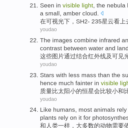
Seen
in
visible
light
, the
nebula
a
small
,
amber
cloud
.
在
可视
光下
，
SH
2
-
235
星云
看上
youdao
The
images
combine
infrared
a
contrast between
water
and
lan
这些
图片
通过结合
红外线
及
可见
youdao
Stars
with
less
mass
than
the s
hence
much fainter
in
visible
lig
质量
比
太阳
小
的
恒星
会
比较
小
和
youdao
Like
humans
,
most
animals
rely
plants
rely on it
for
photosynthes
和
人类一样
，
大多数
的
动物
需要