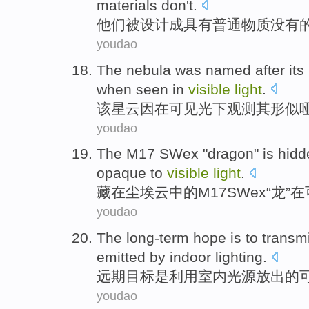
materials
don't
.
他们
被
设计
成具有
普通
物质没有
youdao
The
nebula
was named
after it
when seen
in
visible
light
.
该
星云
因
在可见光下观测其形似
youdao
The
M17
SWex
"
dragon
" is
hidd
opaque to
visible
light
.
藏
在
尘埃云
中的
M17
SWex
“
龙
”
在
youdao
The long-term hope
is
to
transmi
emitted
by
indoor
lighting
.
远期
目标
是
利用
室内
光源
放出
的
youdao