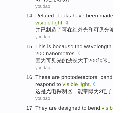
youdao
Related cloaks
have been
mad
visible
light
.
并
已
制造了
可
在红外光
和
可见光
youdao
This is
because
the
wavelength
200
nanometres
.
因为
可见光
的
波长
大于
200
纳米
youdao
These
are
photodetectors
,
band
respond
to
visible
light
.
这
是
光电探测器
，
能带
隙为
2
电子
youdao
They
are
designed
to
bend
visi