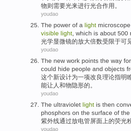
物
则需要光
来进行
光合作用
。
youdao
The
power
of
a
light
microscope
visible
light
, which is about 500
光学
显微镜
的
放大倍数受
限于
可
youdao
The
new
work points
the
way
for
could
hide
people and
objects
f
这个
新
设计
为
一项
改良
理论
指明
能
让
人和
物
隐形的。
youdao
The ultraviolet
light
is then
conv
phosphors
on the
surface
of
th
紫外线
通过
放电管屏
面上
的
荧光
youdao