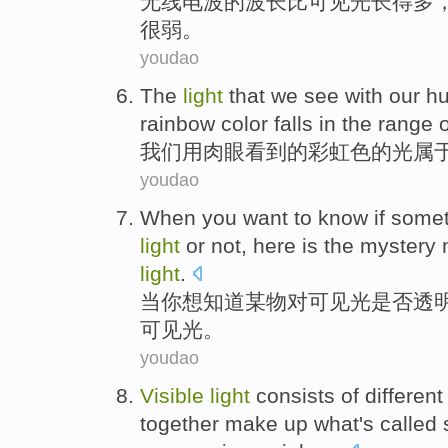
无线
电波
的
波长
比
可见光
长
得
多
很弱。
youdao
The
light
that
we
see
with
our h
rainbow
color
falls
in the range o
我们
用
肉眼
看到
的
彩虹
色
的
光
属
youdao
When
you
want to
know
if
somet
light
or not,
here
is
the
mystery
light
.
当
你
想
知道
某物
对
可见光
是否
透
可见光。
youdao
Visible
light
consists of
different
together
make up
what
's
called