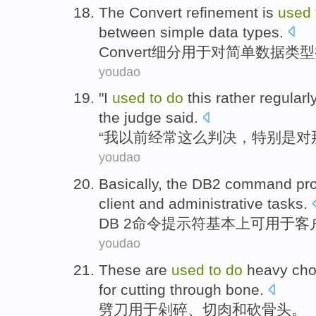
The Convert
refinement
is
used
between
simple
data
types
.
Convert
细分
用于
对
简单
数据
类型
youdao
"
I
used
to
do
this
rather
regularl
the judge
said
.
“
我
以前
经常
这么
判决，
特别是
对
youdao
Basically
,
the DB2
command
pr
client
and
administrative
tasks
.
DB
2
命令
提示符
基本上
可
用于
客
youdao
These are
used
to
do
heavy cho
for
cutting
through bone
.
劈刀
用于
剁
碎、
切
肉
和
砍
骨头
。