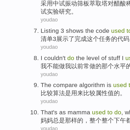
采用
中试
振动筛板
萃取
塔对
醋酸
试
实验
研究。
youdao
Listing
3
shows
the
code
used
t
清单
3
展示
了
完成
这个
任务
的
代码
youdao
I
couldn't
do
the
level
of
stuff
I
u
我
不能
做
我
以前
常做
的那个
水平
youdao
The
compare
algorithm
is
used
比较
算法
是
用来
比较
属性值的。
youdao
That's as
mamma
used
to
do
,
w
妈妈
总是
那样
的，
整个整个
下午
youdao