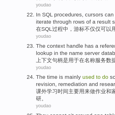
youdao
In
SQL
procedures
,
cursors
can
iterate through
rows
of a
result
s
在
SQL
过程
中，
游标不仅仅
可以
youdao
The context
handle has a
refer
lookup
in
the
name
server
data
上下
文句柄
是
用于
在
名称
服务
数
youdao
The
time
is
mainly
used
to
do
s
revision
,
remediation
and resear
课外学习
时间
主要
用来
做
作业
和
研。
youdao