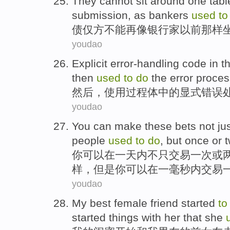
They
cannot
sit around
one
tabl
submission,
as
bankers
used
t
债仅方
不能
再
像
银行家
以前
那样
youdao
Explicit
error-handling
code
in t
then
used
to
do
the
error
proces
然后，
使用
过程
体
中的
显式
错误
youdao
You
can
make these bets not ju
people
used
to
do
,
but
once
or
t
你
可以
在
一天
内不只交易
一
次
或
样，
但是
你可以在
一
毫秒
内交易
youdao
My
best
female friend
started
to
started
things
with
her that
she