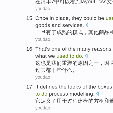
在
清单
7
中
可以
看到
layout .
css
文
youdao
Once in place
,
they
could be
us
goods
and
services
.
一旦
有了成熟的模式，
其他
商品
youdao
That
's
one
of the
many reasons
what
we
used
to
do
.
这
也是
我们
重聚
的
原因之一，
因
过去都干些
什么
。
youdao
It
defines
the
looks
of the
boxes
to
do
process
modelling
.
它
定义
了
用于
过程建模
的
方框
和
youdao