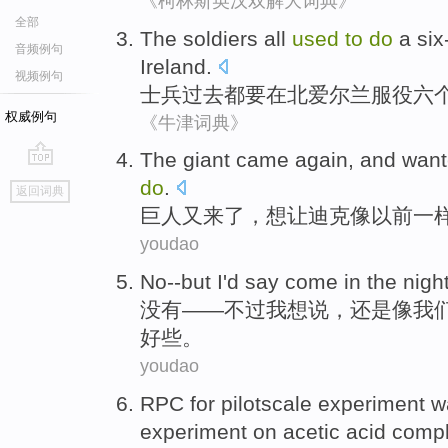
《柯林斯英汉双解大词典》
全部
The soldiers
all
used
to
do
a si
音频例句
Ireland
.
视频例句
士兵
过去
都
要
在
北爱尔兰服役六
权威例句
《牛津词典》
T
he giant came again, and wan
go
do
.
返回词典
top
巨
人又来了，想让迪克像以前一
youdao
No
--
but
I
'd
say
come
in the
nigh
没有
——
不过
我
想
说
，还是
像
我
好些
。
youdao
RPC for
pilotscale
experiment 
experiment
on
acetic acid
comp