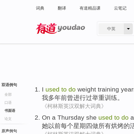
词典
翻译
有道精品课
云笔记
中英
有道 - 网易旗下搜索
双语例句
I
used
to
do
weight
training
year
全部
我
多年
前
曾进行
过举重
训练
。
口语
《柯林斯英汉双解大词典》
书面语
On
a Thursday
she
used
to
do
a
论文
她
以前
每个
星期四
做
所有
烘烤的
原声例句