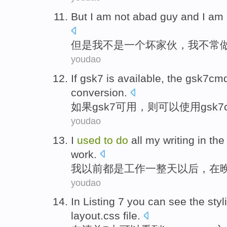
But
I
am
not
abad
guy and
I
am 
但是
我
不是
一个坏
家伙，我
不
常
youdao
If
gsk7
is
available
,
the gsk7cm
conversion
.
如果
gsk7
可用
，
则
可以
使用
gsk7
youdao
I
used
to
do
all
my
writing
in
th
work
.
我
以前
都
是
工作
一整天
以后
，
在
youdao
In
Listing
7
you can
see
the
styl
layout.css
file
.