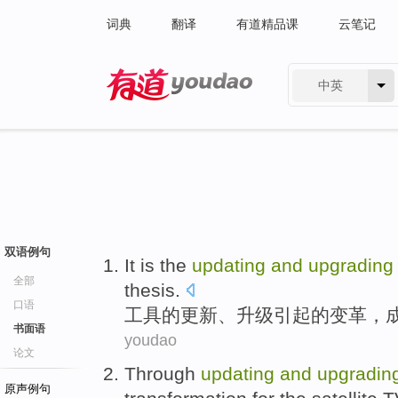
词典
翻译
有道精品课
云笔记
中英
有道 - 网易旗下搜索
双语例句
It is
the
updating
and
upgrading
全部
thesis
.
口语
工具
的
更新
、
升级
引起
的
变革，
书面语
youdao
论文
Through
updating
and
upgradin
原声例句