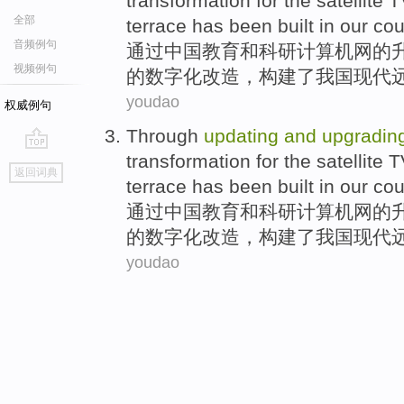
transformation
for the
satellite
T
全部
terrace
has
been built
in
our cou
音频例句
通过
中国教育
和
科研计算机网
的
视频例句
的
数字化
改造
，构建
了
我国现代
youdao
权威例句
Through
updating
and
upgradin
transformation
for the
satellite
T
go
返回词典
top
terrace
has
been built
in
our cou
通过
中国教育
和
科研计算机网
的
的
数字化
改造
，构建
了
我国现代
youdao