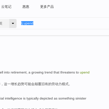
云笔记
惠惠
更多产品
英
ell into retirement
,
a
growing
trend
that threatens
to
upend
作
，
这一
增长
趋势
可能
会颠覆旧有的劳动力模式。
cial
intelligence
is typically
depicted
as
something sinister