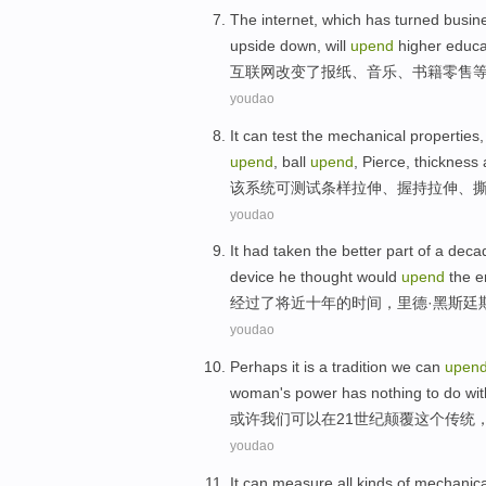
The internet
,
which
has turned
busin
upside down,
will
upend
higher
educa
互联网
改变了
报纸
、
音乐
、
书籍
零售
youdao
It
can
test
the
mechanical
properties
upend
,
ball
upend
,
Pierce
, thickness
该系统
可
测试
条样
拉伸
、
握持
拉伸、
youdao
It
had
taken
the
better part
of
a
deca
device
he
thought
would
upend
the
e
经过
了
将近
十
年
的
时间，
里德
·
黑斯廷
youdao
Perhaps it
is a
tradition
we
can
upen
woman
's
power
has nothing to do
wit
或许
我们
可以
在
21
世纪
颠覆
这个
传统
youdao
It
can
measure
all kinds of
mechanica