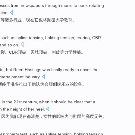
esses
from
newspapers
through
music
to
book
retailing
tion
.
等等诸多
行业
，现在
它
也将
颠覆
大学
教育
。
,
such
as
spline
tension
,
holding
tension,
tearing
,
CBR
 and so on.
撕裂
、
CBR
顶破、
圆球
顶破、
刺破
等
力学
性能
。
de
,
but Reed
Hastings
was finally
ready to
unveil
the
ntertainment
industry.
斯
终于
准备
推出
了
他
认为
会
颠倒
娱乐业
的
设备
。
d
in
the 21st
century
, when
it
should be
clear
that a
h
the
height
of
her heel
.
，因为
我们现在
都
清楚
，
女性
的
影响力
与
鞋跟
的
高度
无关
。
l
property
test
,
such
as spline
tension
,
holding
tension,