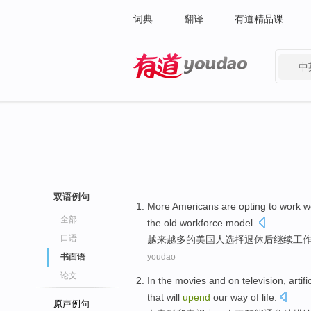
词典
翻译
有道精品课
中
有道 - 网易旗下搜索
双语例句
More
Americans
are
opting
to
work
w
全部
the old
workforce
model
.
口语
越来越多
的
美国
人
选择
退休
后继续
工
书面语
youdao
论文
In
the
movies
and
on television
,
artifi
that
will
upend
our
way
of
life
.
原声例句