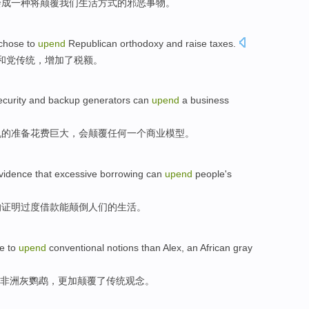
绘
成一种
将
颠覆
我们
生活方式的邪恶
事物
。
 chose
to
upend
Republican
orthodoxy and
raise
taxes
.
和党
传统，
增加
了税额。
ecurity
and
backup
generators
can
upend
a
business
机
的准备
花费
巨大，
会
颠覆
任何
一个
商业
模型
。
vidence that
excessive
borrowing
can
upend
people
's
的
证明
过度
借款
能
颠倒
人们
的
生活。
e
to
upend
conventional
notions
than
Alex
,
an
African
gray
非洲
灰
鹦鹉
，
更加
颠覆了
传统
观念
。