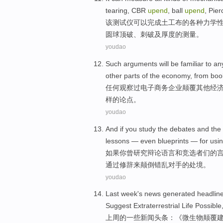
tearing
,
CBR
upend
, ball
upend
,
Pier
该
测试仪
可以
完成土工布的
各种
力学
圆球
顶破、
刺破
及
厚度
的
测量
。
youdao
Such
arguments
will
be familiar
to
an
other
parts
of the
economy
,
from
boo
任何
观察
过
电子商务
企业
颠覆
其他
经
样
的
论点
。
youdao
And if
you
study the
debates
and
the
lessons
—
even
blueprints
— for
usi
如果
你
曾
研究
辩论
语言
和
竞选者
们的
通过
修辞
来
颠倒
错乱
对手
的处境。
youdao
Last week
's
news
generated headline
Suggest
Extraterrestrial Life
Possible
上周
的
一些
新闻
头条
：《
微生物
颠覆