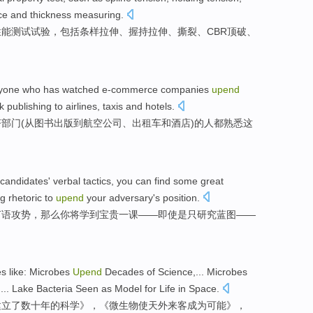
ce
and
thickness
measuring
.
性能
测试试验
，
包括
条
样
拉伸
、
握持
拉伸、
撕裂
、
CBR
顶破、
yone who
has
watched
e-commerce
companies
upend
k
publishing
to
airlines
,
taxis
and
hotels.
济
部门(
从
图书
出版
到
航空公司
、
出租车
和酒店)
的
人都
熟悉
这
 candidates
'
verbal
tactics
, you
can
find some
great
ng
rhetoric
to
upend
your
adversary
's
position
.
言语
攻势
，那么你
将
学到
宝贵
一课——
即使是
只研究蓝图
——
s like
:
Microbes
Upend
Decades
of
Science,... Microbes
,...
Lake
Bacteria
Seen as Model for
Life
in
Space
.
建立
了
数十年
的
科学》，《微生物
使天外
来客
成为可能
》，