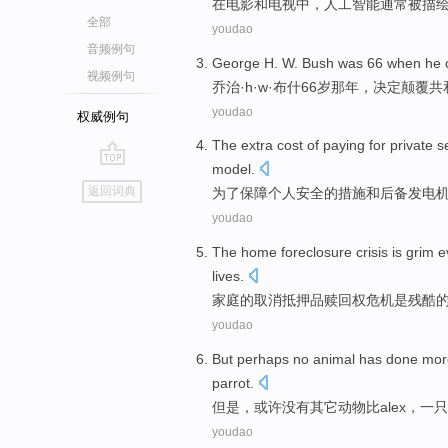
在
电影
和
电视
中，
人工
智能
通常
被描
全部
youdao
音频例句
George
H.
W.
Bush was
66 when he
视频例句
乔治
·
h
·
w
·
布什
66岁那年，
决定
颠覆
共
youdao
权威例句
The extra
cost
of
paying
for
private
s
model
.
go
返回词典
为了
保障
个人
安全
的
措施
和
后备
发电
top
youdao
The
home foreclosure
crisis
is
grim
e
lives
.
家庭
的取消抵押品赎回权
危机
是
残酷
youdao
But
perhaps
no
animal
has
done
mor
parrot
.
但是
，
或许
没有
其它动物
比
alex
，
一
只
youdao