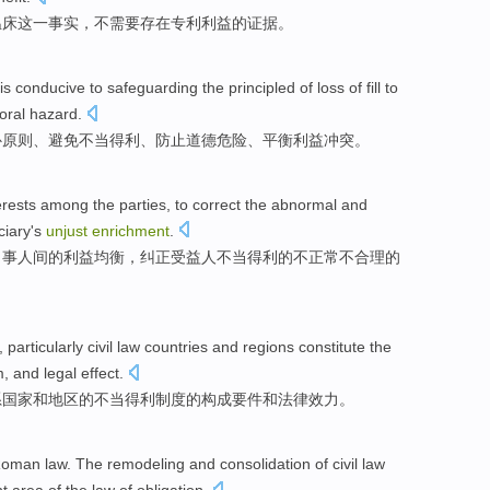
温床
这
一
事实
，
不
需要
存在专利利益的
证据
。
is conducive to
safeguarding
the
principled
of
loss
of
fill
to
oral
hazard
.
补
原则
、
避免
不当
得利
、
防止
道德
危险
、平衡利益冲突。
erests
among
the parties
, to
correct
the
abnormal
and
ciary
's
unjust
enrichment
.
当事人
间
的
利益
均衡
，
纠正
受益人
不当得利的
不正常
不
合理
的
,
particularly
civil law
countries
and
regions
constitute
the
m
,
and
legal
effect
.
系
国家
和
地区
的
不当
得利
制度
的
构成
要件
和
法律
效力。
Roman
law. The
remodeling
and
consolidation
of
civil
law