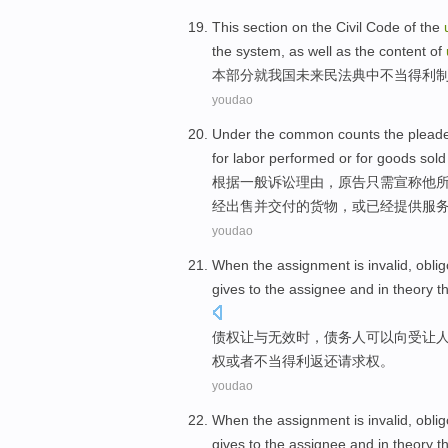
This
section
on
the Civil Code
of
the
the
system
, as
well
as the
content
of
本
部分
就
我国
未来
民法典
中不当
得利
youdao
Under the
common
counts the
plead
for
labor
performed
or
for
goods
sold
根据
一般
诉讼理由，
原告
只需
宣称
他
经
出售
并
交付
的
货物
，或已经提供
服
youdao
When the assignment
is invalid
,
oblig
gives to the
assignee
and in theory t
债权
让与
无效
时，
债务人
可以
向
受让
权
或者
不当得利返还请求权。
youdao
When the assignment
is invalid
,
oblig
gives to the
assignee
and in theory t