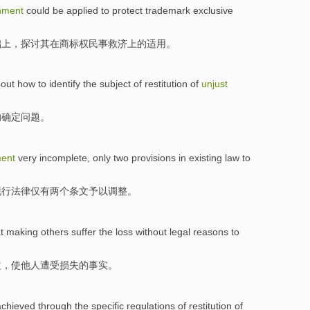
hment
could
be applied
to
protect trademark exclusive
础上，探讨其在商标权民事救济上的
适用
。
out how to
identify
the
subject
of
restitution
of
unjust
的
确定
问题
。
ment
very
incomplete
,
only
two
provisions
in
existing
law
to
现行
法律
仅有
两个
条文
予以
调整。
at
making
others
suffer
the
loss
without
legal reasons
to
益，
使
他人
遭受
损失
的
事实
。
achieved
through
the
specific
regulations
of
restitution
of