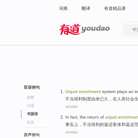
词典
翻译
有道精品课
中
有道 - 网易旗下搜索
双语例句
Unjust
enrichment
system
plays
an i
全部
不当
得利
制度
由来已久，
在
人类
社会
口语
youdao
书面语
In fact
, the
return
of
unjust
enrichmen
论文
事实上
，
不当
得利
的
返还
客体
和
返还
youdao
原声例句