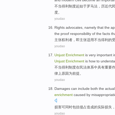
and
modern
civil
become
an
importa
不当
得利
制度
起
始于
罗马
法
，历近代
度。
youdao
Rights
advocates
,
namely
that the
ap
the
proof
responsibility
of
the facts th
主张
权利
者，
即
主张
适用
不当
得利
的
youdao
Unjust
Enrichment
is
very important
i
Unjust
Enrichment
is how to
underst
不当
得利
制度
在
民法
体系
中具有
重要
律上
原因
为前提。
youdao
Damages
can
include
both
the
actual
enrichment
caused by misappropriati
损害
可
同时
包括
侵占
造成
的
实际
损失
youdao