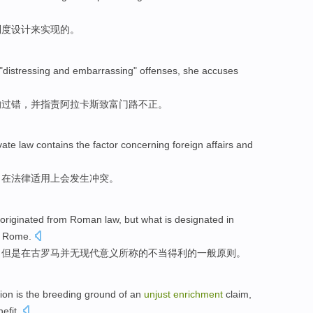
制度
设计
来实现
的。
"distressing and
embarrassing
"
offenses
, she
accuses
的
过错
，
并指责
阿拉卡斯致富门路不正
。
vate law
contains
the
factor
concerning foreign affairs
and
，
在
法律
适用
上会
发生冲突
。
originated from
Roman
law
,
but
what is
designated in
t Rome
.
，
但是
在
古罗马
并
无
现代
意义
所
称的不当
得利
的一般原则。
tion
is
the
breeding ground
of
an
unjust
enrichment
claim
,
efit.