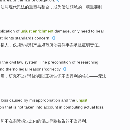
nt
area
of the
law
of
obligation
.
民法
与
现代
民法
的
重塑
与
整合
，
成为
债
法
领域
的
一项
重要
制
plication
of
unjust
enrichment
damage
,
only
need to
bear
at
rights
standards
concern
.
受损
人，
仅
须
对
权利
产生
规范
所涉
要件
事实
承担
证明
责任
。
n the
civil law
system
. The
precondition
of
researching
and
the"
no
legal
reasons
"
correctly
.
作用，
研究
不当得利必须以
正确
认识
不当得利
的
核心
——
无
法
loss
caused
by
misappropriation
and
the
unjust
on that
is not
taken into account in computing actual loss.
，
和
不在
实际损失之内的侵占导致被告的不当
得利
。