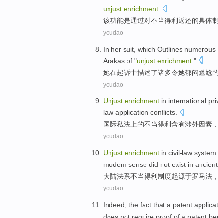
unjust
enrichment
.
该
功能
是
通过
对
不当得利
返还
的
具体
youdao
In
her
suit
,
which
Outlines
numerous
Arakas
of "
unjust
enrichment
."
她
在
起诉
中
描述了
诸多
令她郁闷
尴尬
youdao
Unjust
enrichment
in
international
pri
law
application
conflicts
.
国际
私法
上的不当
得利
含有
涉外
因素
youdao
Unjust
enrichment
in
civil-law
system
modem
sense
did not
exist
in
ancien
大陆
法系
不当得利
制度
起源于
罗马
法
youdao
Indeed
,
the fact
that
a
patent
applica
does not
require
proof
of
a patent ben