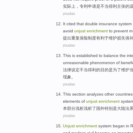
实际上
，
专利
申请
是
不当
得利
主张
的
youdao
It cited
that
double
insurance
system
avoid
unjust
enrichment
to prevent
m
提出
重复
保险
制度
有利于
维护
损失
填
youdao
This
is
established
to
balance
the
int
unreasonable
phenomenon
of
benefi
法律
设定
不当
得利
的
目的
是
为了维护
现象
。
youdao
This
section
analyzes other
countries
elements
of
unjust
enrichment
syste
本
部分
浅析
浅析了
国外
特别是
大陆
法
youdao
Unjust
enrichment
system
began in