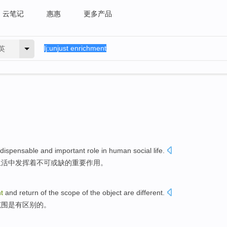
云笔记
惠惠
更多产品
英
ndispensable
and
important
role
in
human
social
life
.
生活
中发挥着
不可或缺
的
重要
作用
。
t
and
return
of
the
scope
of
the object
are
different
.
范围
是有
区别的。