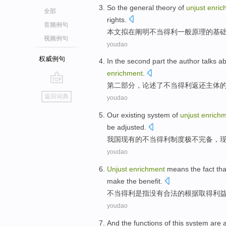
So the
general
theory
of
unjust
enric
全部
rights
.
音频例句
本文拟在阐明不当
得利
一般
原理
的
基
视频例句
youdao
权威例句
In the
second
part
the
author talks
ab
enrichment
.
第二
部分
，
论述
了不当
得利返还主体
go
返回词典
youdao
top
Our
existing
system
of
unjust
enrich
be adjusted
.
我国
现有
的
不当
得利
制度
极不
完备
，
youdao
Unjust
enrichment
means
the fact
th
make
the
benefit
.
不当
得利
是指
没有
合法
的根据
取得
利
youdao
And
the
functions
of this
system
are