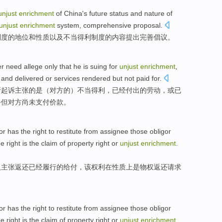
unjust
enrichment
of
China's
future
status
and
nature
of
unjust
enrichment
system,
comprehensive
proposal
.
制度
的
地位
和
性质
以及
不当得利制度的
内容
提出
完善
倡议。
er
need
allege
only that
he
is
suing
for
unjust
enrichment
,
and
delivered
or
services rendered
but
not paid
for.
所
起诉
主张的
是
（对方的）
不当得利
，已经付出
的
劳动
，
或
已
务
但
对方尚未支付价款。
or
has
the
right
to
restitute from
assignee
those
obligor
he right
is
the
claim
of
property
right
or
unjust
enrichment
.
人
主张返还
已经
履行
的给付，
该
权利
在
性质
上
是
物权返还
请求
or
has
the
right
to
restitute from
assignee
those
obligor
he right
is
the
claim
of
property
right
or
unjust
enrichment
.