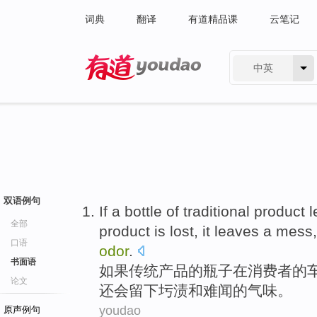
词典
翻译
有道精品课
云笔记
中英
有道 - 网易旗下搜索
双语例句
If
a
bottle
of
traditional
product
l
全部
product is
lost
, it
leaves
a mess
口语
odor
.
书面语
如果
传统
产品
的
瓶子
在
消费者
的
论文
还
会留下圬
渍
和
难闻的气味。
youdao
原声例句