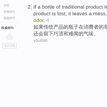
全部
If
a
bottle
of
traditional
product
l
音频例句
product is
lost
, it
leaves
a mess
视频例句
odor
.
如果
传统
产品
的
瓶子
在
消费者
的
权威例句
还
会留下圬
渍
和
难闻的气味。
youdao
go
返回词典
top