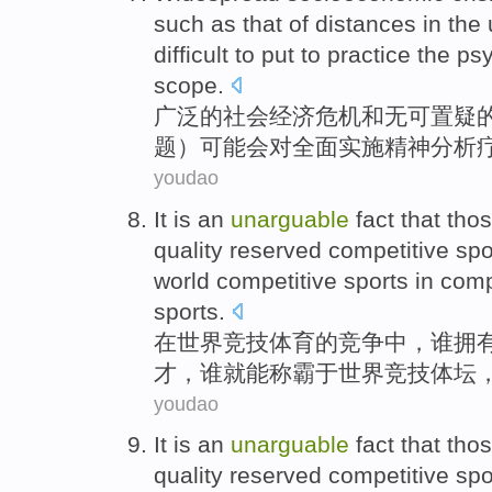
such as
that
of
distances
in the
difficult
to put to
practice
the
psy
scope
.
广泛
的
社会经济
危机
和
无可
置疑
题）
可能会
对全面
实施
精神
分析
youdao
It
is
an
unarguable
fact that
tho
quality
reserved
competitive
spo
world
competitive
sports
in comp
sports.
在
世界
竞技
体育
的
竞争
中，
谁
拥
才
，谁就
能
称霸于世界竞技体坛
youdao
It
is
an
unarguable
fact that
tho
quality
reserved
competitive
spo