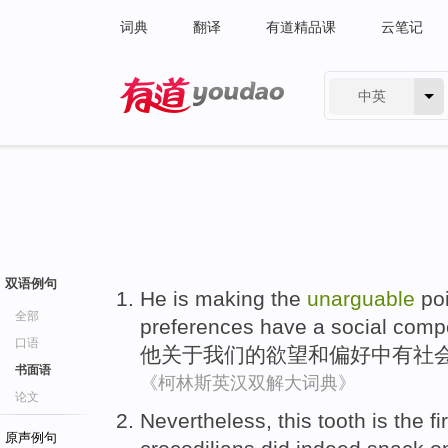
词典
翻译
有道精品课
云笔记
中英
有道 - 网易旗下搜索
双语例句
He
is
making
the
unarguable
po
全部
preferences
have a
social
comp
口语
他
关于
我们
的
欲望
和
偏好中
有
社
书面语
《柯林斯英汉双解大词典》
论文
Nevertheless
,
this
tooth
is
the fi
原声例句