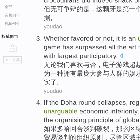
crocodilians
did indeed
snack
o
全部
但
无可争辩的
是
，
这
颗牙
是
第一
音频例句
据
。
视频例句
youdao
权威例句
Whether
favored
or not
,
it
is
an
game
has surpassed
all
the
art
with largest
participatory
.
go
返回词典
top
无论
我们
喜欢
与否
，
电子
游戏
超
为
一
种
拥有
最庞大参与人群的
娱
实
了。
youdao
If
the Doha
round
collapses
,
reg
unarguable
economic
inferiority
the
organising
principle
of
globa
如果
多哈
回合谈判
破裂
，那么区
贸易谈判
的
组织
原则
，
尽管
区域