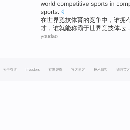
world
competitive
sports
in comp
sports.
在
世界
竞技
体育
的
竞争
中，
谁
拥
才
，谁就
能
称霸于世界竞技体坛
youdao
关于有道
Investors
有道智选
官方博客
技术博客
诚聘英