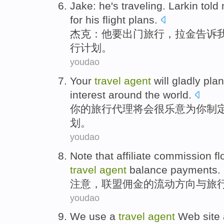
Jake
:
he
's traveling
.
Larkin
told
for
his
flight
plans
.
杰克
：
他
要
出门旅行，
拉金
告诉
行计划。
youdao
Your
travel
agent
will
gladly
plan
interest around the
world
.
你
的
旅行
代理
将会
很乐意为你
制
划
。
youdao
Note that
affiliate
commission
f
travel
agent
balance payments
.
注意
，
联盟
佣金
的
流动
方向
与
旅
youdao
We
use a
travel
agent
Web
site