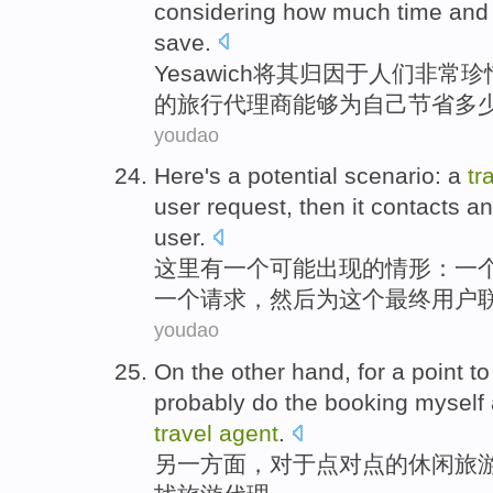
considering
how much
time
an
save
.
Yesawich
将其归因于
人们
非常珍
的
旅行
代理商
能够
为自己节省
多
youdao
Here
's
a
potential
scenario
: a
tr
user
request
,
then it
contacts
an
user.
这里
有
一
个
可能
出现的
情形
：
一
一个
请求
，
然后
为
这个
最终用户
youdao
On the other
hand,
for
a
point
to
probably
do the
booking
myself
travel
agent
.
另
一方面，
对于
点
对
点的
休闲
旅