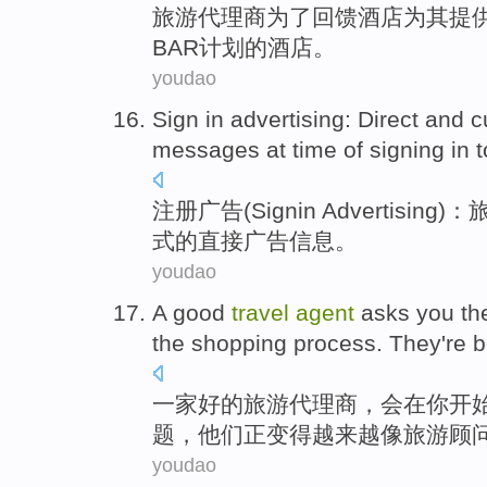
旅游
代理商
为了
回馈
酒店
为
其
提
BAR计划
的酒店。
youdao
Sign
in
advertising
:
Direct
and cu
messages
at time
of
signing
in 
注册
广告
(Sign
in
Advertising)：
式
的
直接
广告
信息
。
youdao
A
good
travel
agent
asks
you
th
the
shopping
process
.
They
're 
一家
好的
旅游
代理商
，会在
你
开
题
，
他们
正
变得
越来越
像
旅游顾
youdao