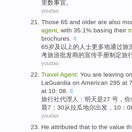
里数
事宜。
youdao
Those 65
and
older
are also
mor
agent
,
with
35.1% basing their
t
brochures
.
65岁
及
以上的
人士
更多
地
通过
旅
考旅游
批发商
的宣传手册制定
旅
youdao
Travel
Agent
:
You
are
leaving o
LaGuardia
on
American
295 at 
at
10: 08.
旅行社
代理人
：
明天
是
27 号
，
你
晨7：30
从
拉
瓜
地尔出发，10：0
youdao
He attributed
that to the
value
th