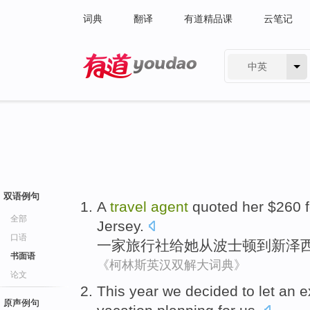
词典
翻译
有道精品课
云笔记
中英
有道 - 网易旗下搜索
双语例句
A
travel
agent
quoted
her
$260
全部
Jersey
.
口语
一家
旅行社
给
她
从
波士顿
到
新泽
书面语
《柯林斯英汉双解大词典》
论文
This year
we
decided to
let
an e
原声例句