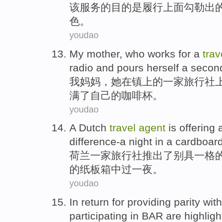
该
服务
的
目的
是
履行
上面
勾勒出
色
。
youdao
My
mother
,
who
works
for a
tra
radio
and
pours
herself
a secon
我
妈妈
，
她
在
镇上
的
一家
旅行社
满
了自己
的
咖啡
杯
。
youdao
A
Dutch
travel
agent
is offering
difference-a
night
in
a
cardboar
荷兰
一家
旅行社
推出了
别具一格
的
纸板箱
中过
一夜
。
youdao
In
return
for
providing
parity
wit
participating
in BAR
are highlig