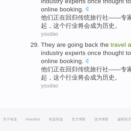
industry
experts
once
thought
t
online
booking
.
他们
正在
回归
传统
旅行社
——
专
起，
这个
行业
将
会成为历史。
youdao
They
are going
back
the
travel
a
industry
experts
once
thought
t
online
booking
.
他们
正在
回归
传统
旅行社
——
专
起，
这个
行业
将
会成为历史。
youdao
关于有道
Investors
有道智选
官方博客
技术博客
诚聘英