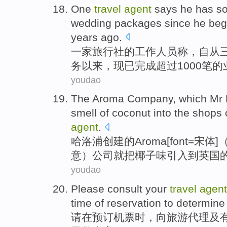
One
travel
agent
says
he
has so
wedding
packages
since
he
beg
years ago
.
一家
旅行社
的工作人员
称
，
自从
务
以来，
现已
完成
超过
1000笔
youdao
The
Aroma
Company
, which Mr
smell
of
coconut
into the
shops
agent
.
哈洛浦
创建
的
Aroma
[font=
宋体
]（
意）
公司
就
把
椰子味
引入
到
英国
youdao
Please
consult your
travel
agent
time
of
reservation
to
determin
请
在
预订机票
时
，
向
旅游
代理
及