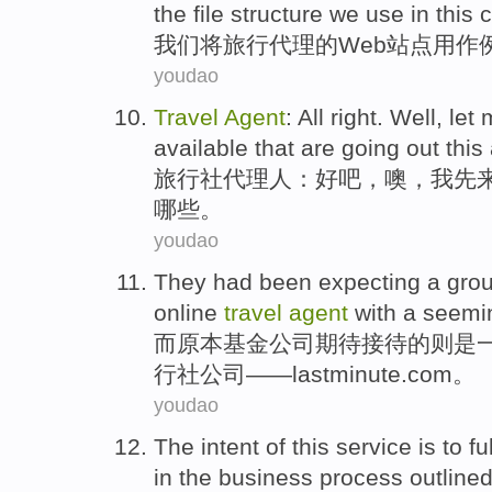
the file structure we use in this 
我们
将
旅行
代理
的
Web
站点
用作
youdao
Travel
Agent
:
All right
.
Well
,
let
available that
are
going out
this
旅行社
代理人
：
好
吧，
噢
，
我
先
哪些
。
youdao
They
had been expecting
a grou
online
travel
agent
with a seemi
而
原本
基金公司期待接待的则是
行社
公司——lastminute.com。
youdao
The
intent
of
this
service
is
to ful
in
the
business
process
outline