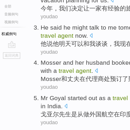
vacation
planning
for
us
.
全部
今年
，
我们
决定
让
一家
有经验的
音频例句
youdao
视频例句
He
said
he
might
talk to
me
tom
权威例句
travel
agent
now.
他
说
他
明天
可以
和
我
谈谈
，
我
现
youdao
go
返回词典
top
Mosser
and
her husband
booke
with
a
travel
agent
.
Mosser
和
丈夫
在
代理商
处
预订
了
youdao
Mr Goyal
started
out as a
travel
in
India
.
戈
亚尔先生是从做
外国
航空
在
印
youdao