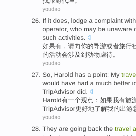
找
旅游代理。
youdao
If
it does
, lodge a
complaint
wit
operator,
who
may be
unaware
such
activities
.
如果
有
，请向
你
的
导游
或者
旅行
的
活动
会
涉及
到动物
虐待
。
youdao
So,
Harold
has
a
point
: My
trave
would
have had a
much better
i
TripAdvisor
did.
Harold
有
一个
观点
：
如果
我
有
旅
TripAdvisor
更好
地
了解
我
的
出游
youdao
They
are going
back
the
travel
a