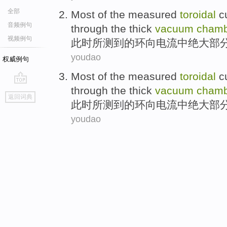
全部
Most
of the
measured
toroidal
c
音频例句
through
the
thick
vacuum
chamb
视频例句
此时
所测到
的
环
向
电流
中
绝大
部
youdao
权威例句
Most
of the
measured
toroidal
c
through
the
thick
vacuum
chamb
go
返回词典
top
此时
所测到
的
环
向
电流
中
绝大
部
youdao