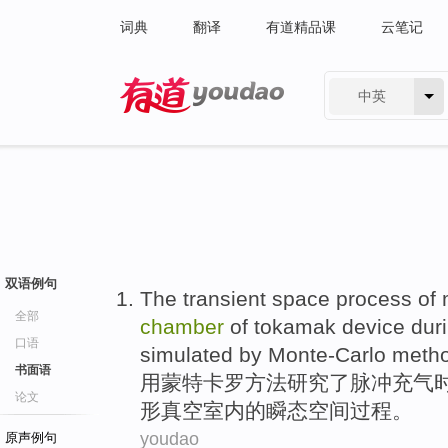
词典
翻译
有道精品课
云笔记
中英
有道 - 网易旗下搜索
双语例句
The
transient
space
process
of
全部
chamber
of
tokamak
device
dur
口语
simulated
by Monte-Carlo
meth
书面语
用
蒙特卡罗
方法
研究了
脉冲
充气
论文
形
真空
室内
的
瞬态
空间
过程
。
youdao
原声例句