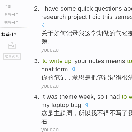
全部
I
have
some quick
questions
ab
音频例句
research
project
I
did
this
semes
视频例句
关于
如何
记录
我
这
学期
做
的
气候
权威例句
题。
youdao
go
返回词典
top
'
to
write
up
'
your
notes
means
t
neat
form.
你
的
笔记
，
意思是
把
笔记记得
很
youdao
It
was
theme
week
,
so
I
had
to
w
my
laptop
bag
.
这
是
主题
周
，
所以
我
不得不
写
了
右
。
youdao