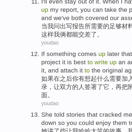
I
'll
even stay
out
of
it.
When
I
ha
up
my
report
,
you
can
take
the 
and we've
both
covered
our ass
当
我问
出
写
报告所
需要
的
足够
材
这样
我俩都
能
交差了
。
youdao
If
something
comes
up
later
that
project
it
is
best
to
write
up
an
a
it,
and attach
it
to
the
original
ag
如果
在
之后
你有想起
什么
需要加
录
，
让
双方
的
人签署
了它，
再
把
面。
youdao
She
told
stories
that
cracked
m
down
so
you
could
enjoy them
t
她
讲了
些
让
我
哈哈大笑的
故事
，