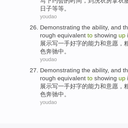
写下
约会
的
时间
，
到
洗衣房
拿
衣
日子
等等
。
youdao
Demonstrating
the
ability
,
and
t
rough
equivalent
to
showing
up
展示
写
一手
好
字
的
能力
和
意愿
，
色
奔驰中。
youdao
Demonstrating
the
ability
,
and
t
rough
equivalent
to
showing
up
展示
写
一手
好
字
的
能力
和
意愿
，
色
奔驰中。
youdao