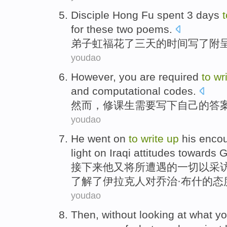
Disciple
Hong
Fu
spent
3
days
for these
two
poems
.
弟子
虹
福
花了
三
天
的时间
写
了
附
youdao
However
, you are
required
to
wr
and
computational
codes
.
然而
，修课生
需要
写下
自己
的
答
youdao
He
went
on
to
write
up
his
encou
light on
Iraqi
attitudes towards
G
接下来
他
又
将
所
遭遇
的一切
以
采
了解了
伊拉克
人
对
乔治·布什的态
youdao
Then
,
without looking at
what
y