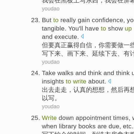
我会
在
黑板
上
写
东西
，我会在
屏
youdao
But
to
really
gain
confidence
,
yo
tangible
. You
'll
have
to
show
up
and
execute
.
但
要
真正
赢得
自信
，
你
需要
做
一
写下来
、
画下来
、
延续下去
、
有
youdao
Take walks
and
think
and
think
u
insights
to
write
about
.
出去
走走
，认真的
想想
，
然后
再
以
写
。
youdao
Write
down
appointment
times
,
when
library
books
are due
,
etc
.