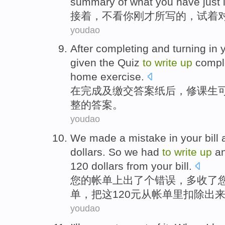
summary
of
what you
have just
接着
，
不看
你
刚才
所
写
的
，
试着
youdao
After
completing
and
turning in 
given the Quiz
to
write
up
compl
home
exercise
.
在
完成
及
缴交
答案
纸
后，修课生
整
的答案。
youdao
We
made a
mistake
in
your
bill
dollars
.
So
we
had
to
write
up
a
120 dollars
from
your bill.
您
的
帐单
上
出
了个
错误
，
多收了
单
，把这120元
从
帐单里
扣除
出
youdao