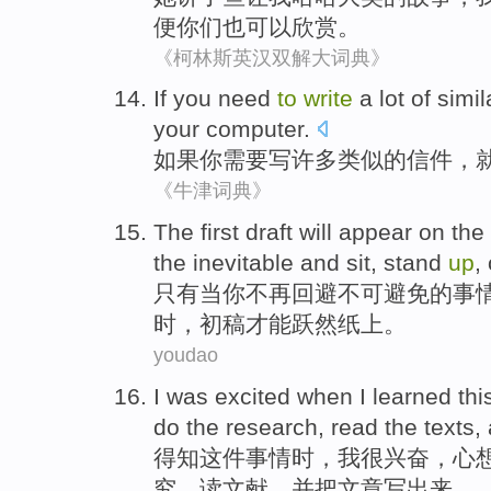
便
你们
也
可以
欣赏
。
《柯林斯英汉双解大词典》
If
you
need
to
write
a
lot
of
simil
your computer
.
如果
你
需要
写
许多
类似
的
信件
，
《牛津词典》
The
first draft
will appear on th
the inevitable
and
sit
,
stand
up
,
只有
当
你
不再
回避
不可
避免的事
时，
初稿
才能跃然纸上。
youdao
I was excited
when
I
learned
thi
do
the
research
,
read
the
texts
,
得知
这件
事情时，
我
很
兴奋，
心
究
，
读
文献
，
并
把文章写出来。