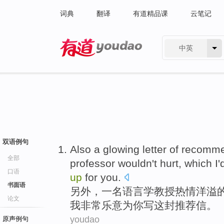
词典
翻译
有道精品课
云笔记
中英
有道 - 网易旗下搜索
双语例句
Also
a
glowing
letter
of
recomme
全部
professor
wouldn't
hurt
, which
I
'
口语
up
for
you
.
书面语
另外
，
一名
语言学
教授
热情洋溢
论文
我
非常
乐意
为
你
写
这封推荐信。
youdao
原声例句