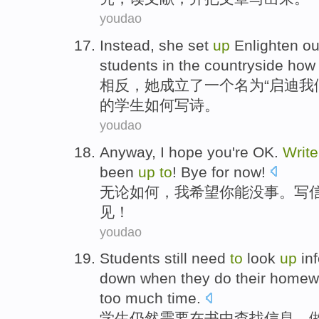
youdao
Instead
,
she
set
up
Enlighten
ou
students
in the
countryside
ho
相反
，
她
成立
了
一个
名为“
启迪
我
的
学生
如何
写诗。
youdao
Anyway
,
I
hope
you
're OK
.
Write
been
up
to
!
Bye for now
!
无论如何
，
我
希望
你
能
没事
。
写
见！
youdao
S
tudents still need
to
look
up
inf
down when they do their homewo
too much time.
学
生仍然需要在书中查找信息，