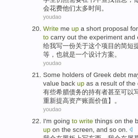
会花费他们太多时间。
youdao
Write
me
up
a
short
proposal
for
to
carry out
the experiment
and 
给
我
写
一
份
关于
这个
项目
的
简短
等
，
也就是
一个
设计
方案。
youdao
Some
holders
of
Greek
debt
ma
value
back
up
as a
result
of
the
有些
希腊
债务
的
持有者
甚至
可以
重新提高资产账面价值】。
youdao
I
'm going
to
write
things
on
the
up
on the
screen
, and
so
on.