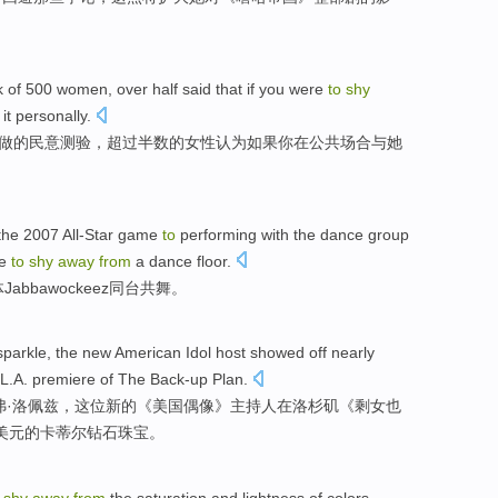
k
of
500
women
,
over
half
said that
if
you
were
to
shy
 it personally
.
做
的
民意
测验，
超过
半数
的女性
认为
如果
你
在
公共场合
与她
the 2007
All-Star
game
to
performing
with
the
dance
group
ne
to
shy
away
from
a dance floor.
体
Jabbawockeez同台共舞
。
sparkle
, the
new
American
Idol
host
showed off nearly
L.A.
premiere
of The Back-up Plan.
·
洛佩兹
，这位
新的
《
美国
偶像
》
主持人
在
洛杉矶
《剩女也
0美元的卡蒂尔
钻石珠宝
。