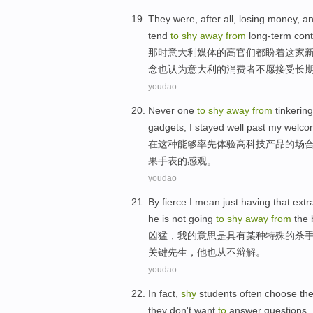
They
were
,
after all
,
losing
money
,
a
tend
to
shy
away
from
long-term
cont
那时
意大利
媒体的高官
们
都
盼着这家
念
也认为意大利的
消费者
不
愿
接受
长
youdao
Never one
to
shy
away
from
tinkerin
gadgets,
I
stayed
well
past my welc
在这种能够率先体验高科技产品的场
果
手表的感观。
youdao
By fierce
I
mean just
having
that extr
he
is not
going
to
shy
away
from
the 
凶猛
，
我
的
意思
是
具有
某种
特殊的
杀
关键
先生，他
也从不
辩解。
youdao
In fact
,
shy
students
often
choose
th
they
don't want
to
answer
questions
.