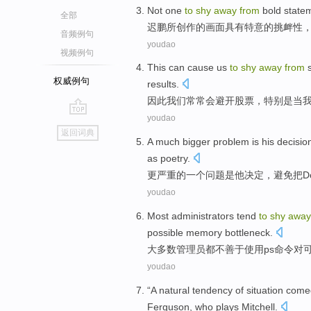
Not
one
to
shy
away
from
bold
state
全部
迟鹏所创作
的
画面
具有
特意
的
挑衅性
音频例句
youdao
视频例句
This
can
cause
us
to
shy
away
from
权威例句
results.
因此
我们
常常
会
避开
股票
，
特别是
当
youdao
go
返回词典
top
A
much
bigger
problem
is
his
decisio
as
poetry
.
更
严重
的
一个
问题
是
他
决定
，避免
把D
youdao
Most
administrators
tend
to
shy
awa
possible
memory
bottleneck
.
大多数
管理员
都不善于
使用
ps
命令
对
youdao
“A
natural
tendency
of
situation
come
Ferguson
, who plays
Mitchell
.