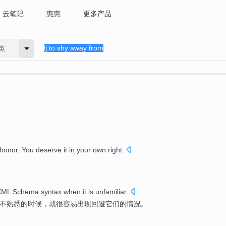
云笔记
惠惠
更多产品
英
honor
. You
deserve
it
in your own right.
。
XML
Schema
syntax
when
it
is unfamiliar
.
不熟悉的时候，
就
很
容易出现
回避
它们的情况。