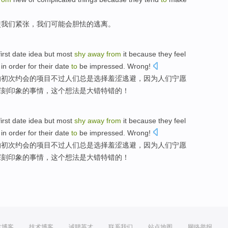
使
我们
紧张
，
我们
可能
会
胆怯
的
逃离
。
first
date
idea
but
most
shy
away
from
it
because
they
feel
in order for their date
to
be
impressed
.
Wrong
!
的
初次
约会
的项目
不过
人们
总是选择
羞涩
逃避
，
因为
人们宁愿
深刻印象
的事情，这个
想法
是大错特错
的！
first
date
idea
but
most
shy
away
from
it
because
they
feel
in order for their date
to
be
impressed
.
Wrong
!
的
初次
约会
的项目
不过
人们
总是选择
羞涩
逃避
，
因为
人们宁愿
深刻印象
的事情，这个
想法
是大错特错
的！
方博客
技术博客
诚聘英才
联系我们
站点地图
网络举报