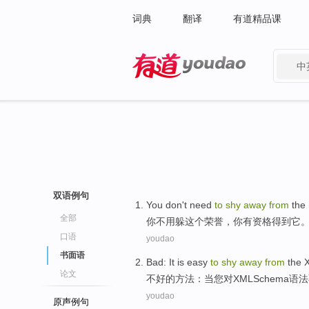
词典
翻译
有道精品课
中
有道 - 网易旗下搜索
双语例句
You
don't need
to
shy
away
from
the
全部
你
不用
躲
这个
荣誉
，你
有资格得到
它
口语
youdao
书面语
Bad
: It
is easy
to
shy
away
from
the
论文
不好
的方法：
当
您对
XML
Schema
语法
youdao
原声例句