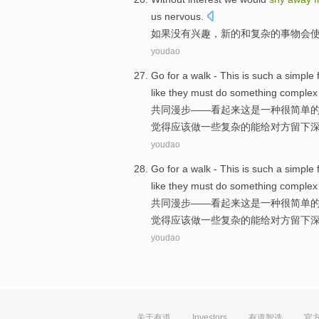
us
nervous
.
如果没有
兴趣
，
新的
和
复杂
的
事物
会
youdao
Go for
a
walk
-
This
is
such a
simple
like
they must
do
something
complex
共同
漫步
——看起来
这
是
一种很
简单
觉得
应该
做
一些
复杂
的能
给对方留下
youdao
Go for
a
walk
-
This
is
such a
simple
like
they must
do
something
complex
共同
漫步
——看起来
这
是
一种很
简单
觉得
应该
做
一些
复杂
的能
给对方留下
youdao
关于有道
Investors
有道智选
官