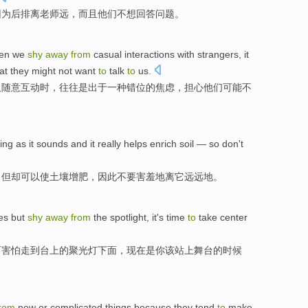
因为
后排
离
老师
远，
而且
他们
不想
回答
问题
。
en
we
shy
away
from
casual
interactions
with
strangers
, it
at
they
might
not want
to
talk
to
us
.
人
随意
互动时
，
往往
是
出于
一种
错位
的
焦虑
，担心
他们
可能
不
ling
as it sounds and it really
helps
enrich
soil
—
so
don't
，但却
可以
使
土壤
增肥，
因此
不要
害羞
地
离
它远远地。
es
but
shy
away
from
the
spotlight
,
it
's
time
to
take center
而
害怕
走
到
台上
的
聚光灯下面
，
现在
是
你该站上舞台的
时候
from
new
or
complicated
things because
they
tend
to
make