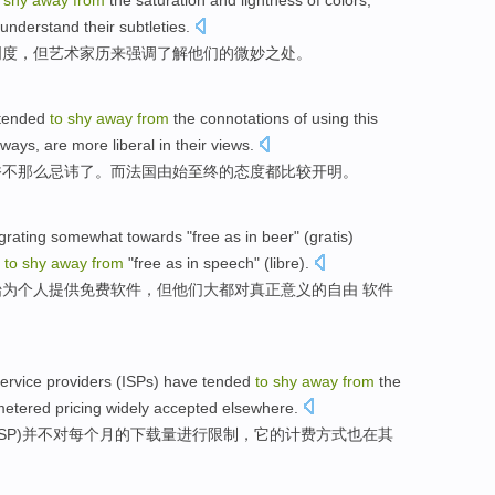
shy
away
from
the
saturation
and
lightness
of colors,
understand
their
subtleties
.
明
度，
但艺术家
历来
强调
了解
他们
的微妙之处。
tended
to
shy
away
from
the
connotations
of using this
lways
, are
more
liberal
in their
views.
香
不那么忌讳了。
而
法国
由始至终
的
态度
都
比较
开明
。
grating
somewhat
towards
"free as in beer" (
gratis
)
d
to
shy
away
from
"
free
as in
speech" (
libre
).
始
为
个人
提供免费
软件
，
但
他们
大都
对
真正意义
的
自由
软件
ervice
providers
(
ISPs
) have tended
to
shy
away
from
the
etered pricing
widely accepted
elsewhere
.
ISP
)并不
对
每个月
的
下载量
进行限制
，它的
计费
方式
也在其