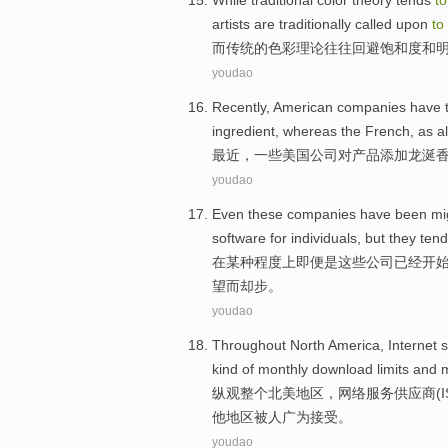
While
traditional
color
theory
tends
to
artists
are traditionally called
upon
to
而
传统
的
色彩
理论
往往
回避
饱和度
和
youdao
Recently
,
American
companies
have 
ingredient,
whereas the
French
, as
a
最近
，一些
美国
公司
对产品添加
龙涎
youdao
Even
these
companies
have been
mi
software
for
individuals
,
but
they
ten
在某种程度上
即便是
这些
公司
已经
开
望而却步
。
youdao
Throughout
North America
,
Internet
s
kind
of
monthly
download
limits
and
m
纵观整个
北美
地区，
网络
服务
供应商
(
他地区被人
广为
接受。
youdao