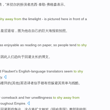
情
，”
米切尔
的扮演者杰西·泰勒·
弗格森
表示。
shy
away
from
the
limelight
- is
pictured
here in
front
of
a
中
羞涩
退缩，
图为他
在自己
的
巨大
海报
前
拍照。
as enjoyable
as
reading
on paper,
so
people
tend
to
shy
，
因此
人们
趋向
于
回避
太
长的博文。
d Flaubert
's
English-language
translators
seem
to
shy
ty
.
福楼拜的
(其他)
英语
译者
似乎
都有些躲避
其
简单
与
残酷。
r
comeback
and
her
unwillingness
to
shy
away
from
roughout
Empire
.
不
回避
那些
争论
，这
点将
扩大她对《嘻哈帝国》
整
部剧的
影