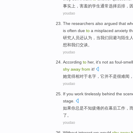
事实上
，
害羞
的
学生
通常
选择
后排
，
youdao
The researchers
also
argued
that
wh
is
often
due
to
a
misplaced
anxiety
th
研究
人员
还
认为
，
当
我们
回避
与
陌生
想
和我们交谈。
youdao
According
to
her
,
it
's not
as foul-smel
shy
away
from
it
!
她
觉得相对于名字，
它
并
不是
很
难闻
youdao
If
you
work
tirelessly
behind the scen
stage
.
如果
你
总是不知
疲倦
的在
幕后
工作
，
了。
youdao
Without
interest
we
would
shy
away