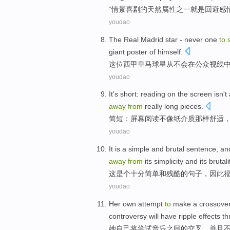
“
情景
喜剧
的
天然
属性之一
就是
回避
感
youdao
The
Real Madrid
star
-
never
one
to
giant
poster
of
himself.
这位西甲
皇马
球星
从
不会
在
公众
视线
youdao
It's short
:
reading
on the screen
isn't
away
from
really
long
pieces
.
简短
：
屏幕
阅读
不
像
纸
介质
那样
舒适
youdao
It
is a
simple
and
brutal
sentence
,
an
away
from
its
simplicity
and
its
brutali
这
是个
十分
简单
和
残酷
的
句子
，
因此
youdao
Her
own
attempt
to
make a
crossove
controversy
will
have ripple
effects
th
她
自己
将
尝试
音乐之间的
交叉
，
并且