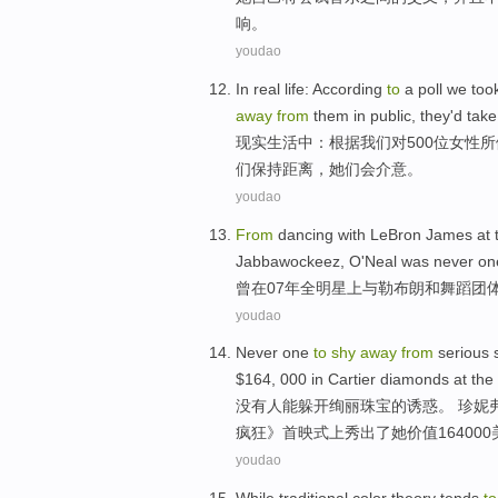
响
。
youdao
In
real
life
:
According
to
a
poll
we
too
away
from
them
in
public
,
they
'd
take
现实
生活中
：
根据
我们
对500位
女性
所
们
保持
距离，
她们
会
介意。
youdao
From
dancing
with
LeBron James
at
Jabbawockeez
, O
'Neal was
never o
曾
在
07年全
明星
上
与
勒布朗
和
舞蹈
团
youdao
Never
one
to
shy
away
from
serious
$164, 000
in
Cartier
diamonds
at the
没有
人
能
躲开
绚丽珠宝的诱惑。 珍妮弗
疯狂》
首映式
上秀出了她价值16400
youdao