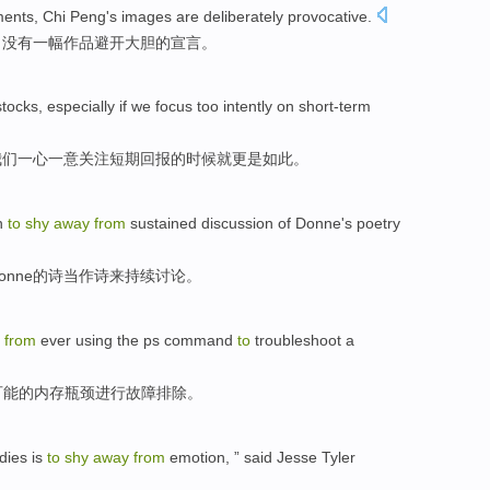
ments
, Chi Peng
's
images
are
deliberately
provocative
.
，
没有
一
幅作品
避开
大胆
的
宣言
。
stocks
,
especially
if
we
focus too intently
on
short-term
我们
一心
一意关注
短期
回报的时候
就
更是如此。
n
to
shy
away
from
sustained
discussion
of
Donne
's
poetry
onne
的
诗
当作
诗来
持续
讨论
。
y
from
ever
using
the
ps
command
to
troubleshoot
a
可能的
内存
瓶颈
进行故障排除
。
dies
is
to
shy
away
from
emotion
, ” said Jesse Tyler