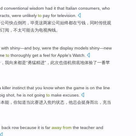
nd
conventional
wisdom
had it that
Italian
consumers
, who
racts,
were unlikely
to
pay
for
television
.
新公司快点倒闭，毕竟这两家公司始终都在
亏
钱
，
同时
传统
观
期
订阅，不
太
可能
去
为
电视掏钱。
g with
shiny
—and boy,
were
the display models shiny—new
ome
to
thoroughly
get a feel for
Apple's
Watch
.
合，
我
向来都是
“
勇猛
精进”，此次
也
借机彻底
地
体验
了一番
苹
a
killer
instinct
that
you
know
when
the game
is on the line
big
shot,
he
is not going
to
make
excuses
.
手
本能
，
你
知道
当
比赛
进入
焦灼状态，
他
总会挺身而出，充当
e back
row
because
it is
far
away
from
the teacher
and