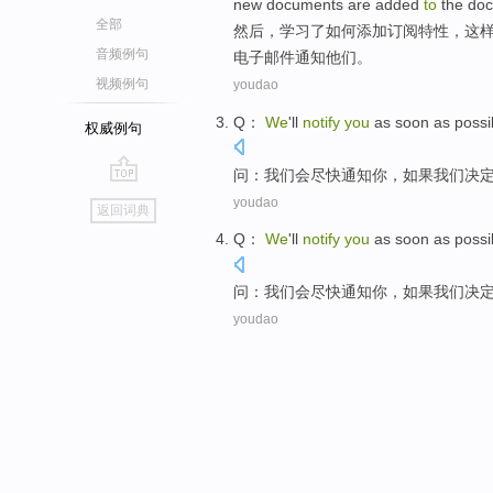
new
documents
are
added
to
the
do
全部
然后
，
学习
了
如何
添加
订阅
特性
，
这
音频例句
电子邮件
通知
他们
。
视频例句
youdao
Q
：
We
'll
notify
you
as soon as poss
权威例句
问
：
我们
会
尽快通知
你
，
如果
我们
决
go
youdao
返回词典
top
Q
：
We
'll
notify
you
as soon as poss
问
：
我们
会
尽快通知
你
，
如果
我们
决
youdao