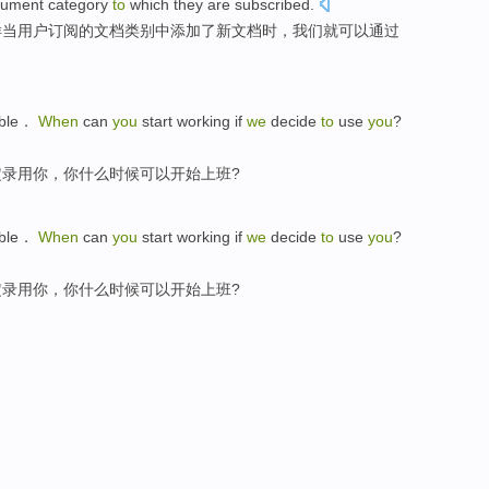
cument
category
to
which
they
are
subscribed
.
样
当
用户
订阅
的
文档
类别
中
添加
了
新
文档
时，
我们就
可以
通过
ible．
When
can
you
start
working
if
we
decide
to
use
you
?
定
录用你，你
什么时候
可以
开始
上班
?
ible．
When
can
you
start
working
if
we
decide
to
use
you
?
定
录用你，你
什么时候
可以
开始
上班
?