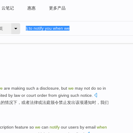
云笔记
惠惠
更多产品
英
e
are
making such a
disclosure
,
but
we
may
not do
so
in
ited by
law
or
court
order from giving such
notice
.
急
的情况下，
或者
法律
或
法庭颁令
禁止
发出该项通知
时
，我们
cription
feature
so
we
can
notify
our
users
by
email
when