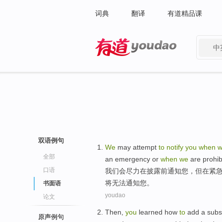
词典
翻译
有道精品课
中
有道 - 网易旗下搜索
双语例句
We
may
attempt
to
notify
you
when
w
全部
an emergency
or
when
we
are prohib
口语
我们
会
尽力
在
披露
前
通知
您
，
但
在
紧
将
无法
通知您。
书面语
youdao
论文
Then
,
you
learned
how
to
add
a
subs
原声例句