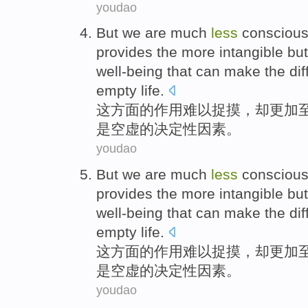
youdao
But we
are
much
less
consciou
provides the
more
intangible
but
well-being that can make the d
empty
life
.
这
方面
的
作用
难以
捉摸
，
却
更加
是
空虚
的决定性因素。
youdao
But we
are
much
less
consciou
provides the
more
intangible
but
well-being that can make the d
empty
life
.
这
方面
的
作用
难以
捉摸
，
却
更加
是
空虚
的决定性因素。
youdao