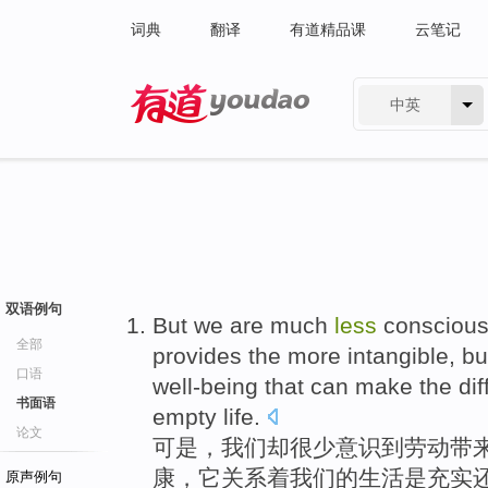
词典
翻译
有道精品课
云笔记
中英
有道 - 网易旗下搜索
双语例句
But
we
are
much
less
consciou
全部
provides
the more
intangible
, b
口语
well-being
that can make the di
书面语
empty
life
.
论文
可是
，
我们
却
很少
意识到
劳动
带
康
，它
关系
着我们的
生活
是
充实
原声例句