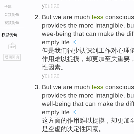
youdao
全部
音频例句
But
we
are much
less
consciou
视频例句
provides
the
more
intangible
,
bu
wee-being that can make the dif
权威例句
empty
life
.
但是
我们
很少
认识到
工作
对
心理
go
返回词典
作用难以捉摸
，
却
更加
至关
重要
top
性因素。
youdao
But we
are
much
less
consciou
provides the more
intangible
,
bu
well-being
that can make the
di
empty
life
.
这
方面
的
作用
难以捉摸
，
却
更加
是空虚
的决定性因素。