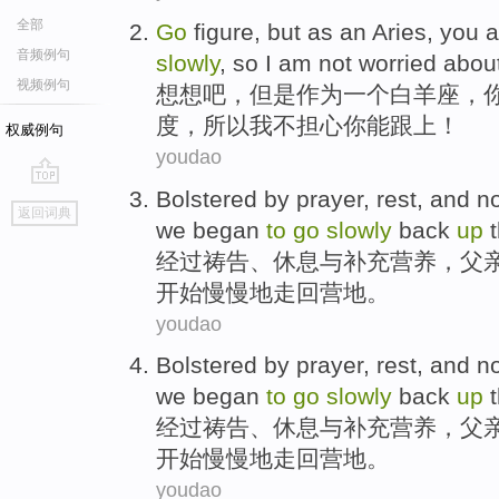
全部
Go
figure
,
but
as
an
Aries
,
you
a
音频例句
slowly
,
so
I am
not
worried abou
视频例句
想想
吧，
但是
作为
一个
白羊座
，
度，
所以
我
不
担心
你
能
跟上
！
权威例句
youdao
Bolstered by
prayer
,
rest
,
and
n
go
返回词典
top
we
began
to
go
slowly
back
up
经过
祷告
、
休息
与
补充营养
，
父
开始
慢慢地
走
回
营地
。
youdao
Bolstered by
prayer
,
rest
,
and
n
we
began
to
go
slowly
back
up
经过
祷告
、
休息
与
补充营养
，
父
开始
慢慢地
走
回
营地
。
youdao