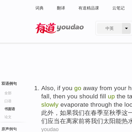
词典
翻译
有道精品课
云笔记
中英
有道 - 网易旗下搜索
双语例句
Also
,
if
you
go
away
from your
h
全部
fall
, then
you
should
fill
up
the
t
口语
slowly
evaporate through the loo
书面语
此外
，
如果
我们
在
春季
至秋季
这
论文
们
应当
在
离家
前
将我们太阳能热
youdao
原声例句