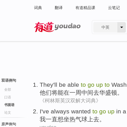
词典
翻译
有道精品课
云笔记
中英
有道 - 网易旗下搜索
双语例句
They
'll be
able
to
go
up
to
Wash
全部
他们
将
能
在一周中间
去
华盛顿
。
口语
《柯林斯英汉双解大词典》
书面语
I
've always wanted
to
go
up
in a
论文
我
一直想坐热气球上去。
原声例句