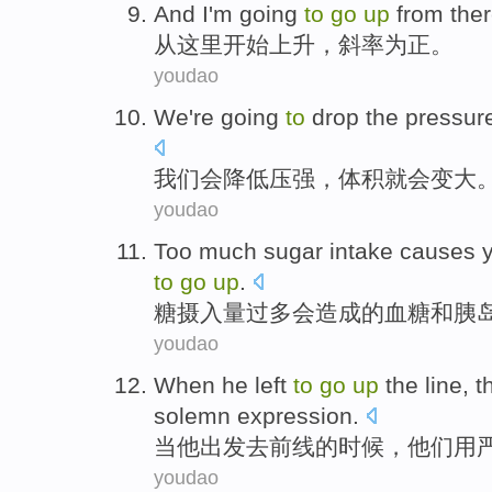
And I'm
going
to
go
up
from
the
从
这里
开始
上升
，
斜率
为正
。
youdao
We
're
going
to
drop
the pressur
我们
会
降低
压强
，
体积
就
会
变
大
youdao
Too much
sugar
intake
causes
to
go
up
.
糖
摄入量过多
会造成
的
血糖
和
胰
youdao
When
he
left
to
go
up
the line
,
t
solemn
expression
.
当
他
出发
去
前线
的时候，
他们
用
youdao