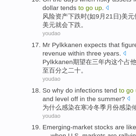
dollar
tends
to
go
up
.
风险
资产
下跌
时
(
如
9月
21日
)
美元
美元就会下跌。
youdao
Mr
Pylkkanen
expects
that
figur
revenue
within
three
years
.
Pylkkanen
期望
在
三
年内这个占
至百分之二十。
youdao
So why do
infections
tend
to
go
and
level
off
in the summer
?
为什么
感染
在
寒冷
冬季
月份
感染
youdao
Emerging-market
stocks
are lik
—
when
U.S.
markets are
rallyi