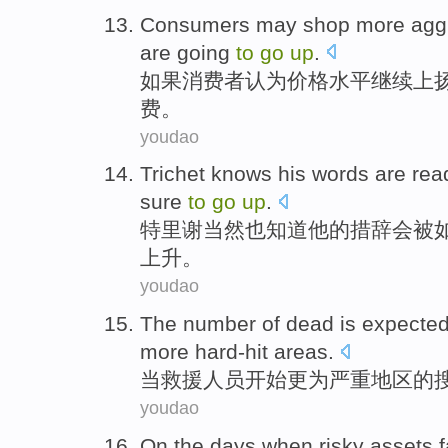
Consumers
may
shop
more
agg
are
going
to
go
up
.
如果
消费者
认为
价格
水平继续上
费。
youdao
Trichet
knows
his
words
are
rea
sure
to
go
up
.
特里谢当然
也知道
他
的
措辞
会被
上升。
youdao
The number of
dead
is expecte
more
hard-hit
areas
.
当
救援
人员开始
更为
严重
地区
的
youdao
On the days
when
risky
assets
f