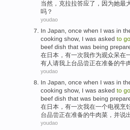
当然
，
克拉拉
答应了
，
因为
她
最
吗
？
youdao
In
Japan
,
once
when
I
was
in
th
cooking
show
,
I
was asked
to
g
beef
dish that
was being
prepar
在
日本
，
有一
次
我
作为观众
呆在
有人
请
我上台
品尝
正在
准备
的
牛
youdao
In
Japan
,
once
when
I
was
in
th
cooking
show
,
I
was asked
to
g
beef
dish that
was being
prepar
在
日本
，
有一
次
我
在
一
个
电视
烹
台
品尝
正在
准备
的
牛肉
菜
，
并
说
youdao