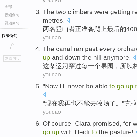
youdao
全部
T
he two climbers were getting 
音频例句
metres.
视频例句
两
名登山者正准备爬上最后的40
权威例句
youdao
T
he canal ran past every orchar
go
up
and down the hill anymore.
返回词典
top
这
条运河穿过每一个果园，所以
youdao
"
Now
I
'll never
be able
to
go
up
“
现在
我
再也
不能
去
牧场了
。”
克拉
youdao
Of course
,
Clara
promised
,
for
w
go
up
with
Heidi
to
the
pasture
!