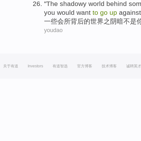
"
The shadowy
world
behind
so
you
would
want
to
go
up
against
一些
会所
背后
的
世界
之
阴暗
不是
youdao
关于有道
Investors
有道智选
官方博客
技术博客
诚聘英