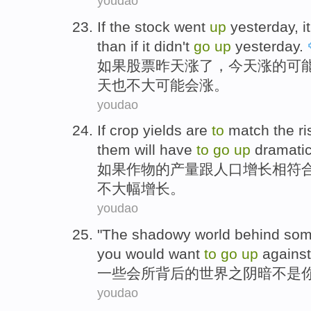
youdao
If
the
stock
went
up
yesterday
, it
than if it
didn't
go
up
yesterday.
如果
股票
昨天
涨了，
今天
涨
的
可
天也不大可能会涨。
youdao
If
crop
yields
are
to
match
the
ri
them
will
have
to
go
up
dramatic
如果
作物
的
产量
跟
人口
增长
相符
不
大幅增长。
youdao
"
The shadowy
world
behind
so
you
would
want
to
go
up
against
一些
会所
背后
的
世界
之
阴暗
不是
youdao