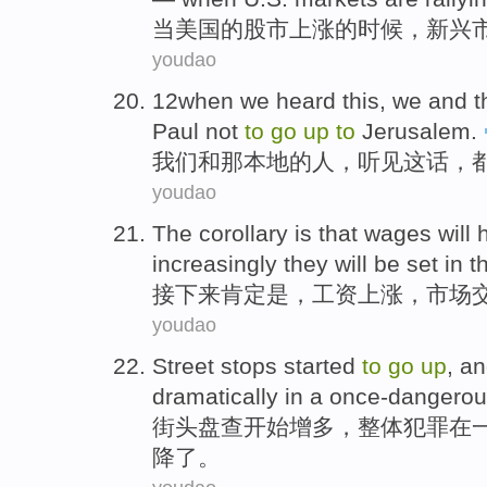
当
美国
的
股市
上涨
的时候，
新兴
youdao
12when
we
heard
this,
we
and
t
Paul
not
to
go
up
to
Jerusalem
.
我们
和
那
本地的
人
，
听见
这话，
youdao
The corollary
is
that
wages
will
increasingly
they will be set in
t
接下来
肯定
是
，
工资上涨
，市场
youdao
Street
stops
started
to
go
up
, a
dramatically
in
a
once-dangerou
街头
盘查
开始
增多，
整体
犯罪
在
降了
。