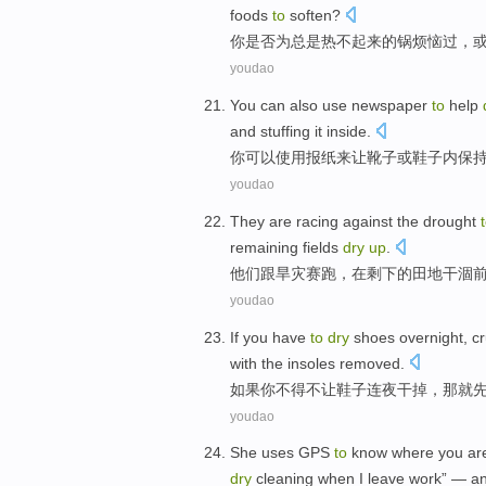
foods
to
soften
?
你
是否
为
总是
热
不
起来
的
锅
烦恼
过，
youdao
You
can also
use
newspaper
to
help
and stuffing
it inside
.
你
可以
使用
报纸
来
让
靴子
或
鞋子
内
保
youdao
They
are
racing against the
drought
remaining
fields
dry
up
.
他们
跟
旱灾
赛跑
，在
剩下
的
田地
干涸
youdao
If
you
have
to
dry
shoes
overnight
,
c
with
the
insoles removed
.
如果
你
不得不
让
鞋子
连夜
干掉，
那
就
youdao
She
uses
GPS
to
know where
you
ar
dry
cleaning
when
I
leave work
” —
a