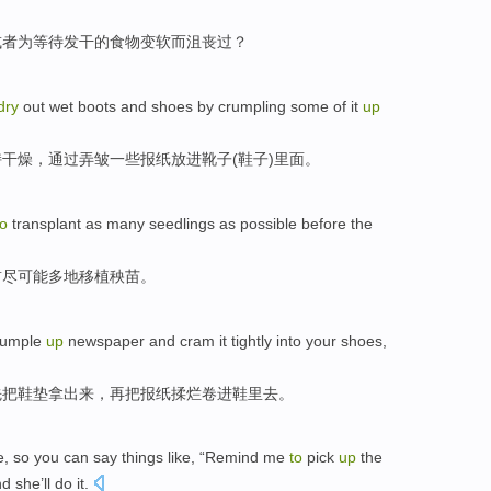
或者
为
等
待发
干
的
食物
变
软
而
沮丧
过？
dry
out wet
boots
and
shoes
by
crumpling
some
of it
up
持干燥
，
通过
弄
皱
一些
报纸放进靴子(鞋子)里面。
to
transplant
as many
seedlings
as
possible
before
the
前
尽可能多地
移植
秧苗
。
rumple
up
newspaper
and cram
it tightly into your
shoes
,
先把
鞋垫
拿出来，
再
把
报纸
揉
烂卷进
鞋
里去。
e,
so
you
can
say
things like, “
Remind
me
to
pick
up
the
nd
she’ll
do it
.