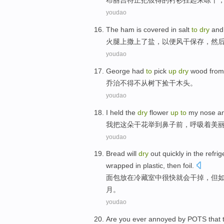
布丽吉
特
正
把
彼得
的
衬衫
挂
起来
晾干
youdao
The
ham
is
covered in
salt
to
dry
an
火腿
上撒
上
了
盐
，以便
风干
保存
，
然
youdao
G
eorge had
to
pick
up
dry
wood from 
乔
治不得不从树下捡干木头。
youdao
I
held the
dry
flower
up
to
my nose and
我
把这朵干花举到鼻子前，呼吸着美
youdao
Bread
will
dry
out
quickly
in the
refrig
wrapped in
plastic
,
then
foil
.
面包
放在冷藏室
中
很快就
会
干掉
，
但
月
。
youdao
Are
you
ever
annoyed by
POTS
that 