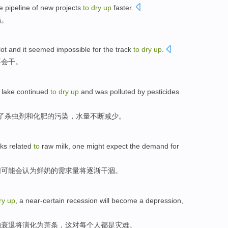
he
pipeline
of
new
projects
to
dry
up
faster
.
竭
。
lot
and
it seemed
impossible
for the
track
to
dry
up
.
不会
干
。
 lake
continued
to
dry
up
and
was polluted by
pesticides
了
杀虫剂
和化肥的污染，水量
不断
减少。
ks
related
to
raw
milk
,
one
might
expect
the
demand for
们
可能会
认为
鲜奶的
需求量
将
逐渐
干涸
。
ry
up
, a
near-certain
recession
will
become a
depression
,
的
衰退
将
演化为
萧条
，这
对
每个人都
是
灾难。