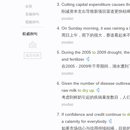
Cutting
capital
expenditure
causes
t
全部
削减
资本
支出
导致
新
项目
渠道
更快
枯
音频例句
youdao
视频例句
On Sunday
morning
,
it was raining
a 
权威例句
周日
上午
，
雨
下
的
很大
，
赛道
看起来
youdao
go
During
the 2005
to
2009
drought
,
the
返回词典
top
and
fertilizer
.
在2005 - 2009年
干旱
期间
，
湖水
遭到
youdao
Given
the
number
of
disease
outbrea
raw milk
to
dry
up
.
考虑
到
鲜奶
引起
的
疾病
暴发
数目
，
人
youdao
If
confidence
and
credit
continue
to
d
a calamity
for
everybody
.
如果
市场信心
与
信用
持续
枯竭
，目前