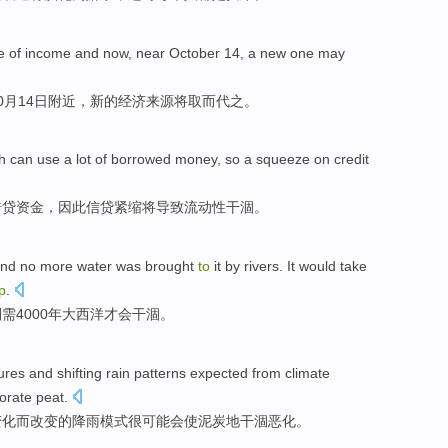
e
of
income
and
now,
near
October
14
, a
new
one
may
0月
14日
附近
，
新的
经济
来源
将
取而代之。
h
can
use
a lot of
borrowed
money
,
so
a
squeeze
on credit
借贷
资金
，
因此
信贷
紧缩
将
导致
流动性
干涸。
nd
no more water was brought
to
it by
rivers
.
It would
take
p
.
则
需
4000
年
大西洋
才会干涸。
ures
and
shifting
rain
patterns
expected from
climate
iorate
peat
.
变化
而
改变
的
降雨
模式
很
可能会使泥炭地干涸
恶化
。