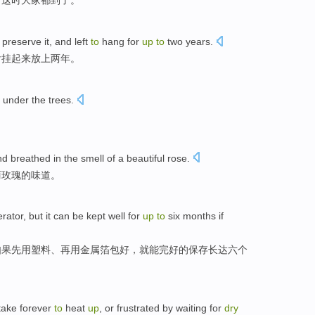
，
这时
大家都到了。
d
preserve it
,
and
left
to
hang
for
up
to
two
years
.
后
挂起来
放
上
两
年。
under the trees.
 breathed in the smell of a beautiful rose.
丽玫瑰的味道。
erator
,
but
it
can be
kept
well
for
up
to
six
months
if
如果
先
用
塑料
、
再
用金属箔包
好
，
就
能
完好的
保存
长达
六
个
take forever
to
heat
up
,
or
frustrated by
waiting
for
dry