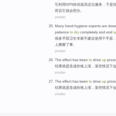
它
利用
GPS
给
你
提高定位服务，
于是
而且
它就会
照办
。
youdao
Many
hand-hygiene
experts
are dow
patience
to
dry
completely
and
end
u
很多
手部卫生
专家
不建议使用干手器
上
擦擦
了事。
youdao
The effect
has been
to
drive
up
price
结果
就是造成
价格上涨
，
某些
情况下
youdao
The effect
has been
to
drive
up
price
结果
就是造成
价格上涨
，
某些
情况下
youdao