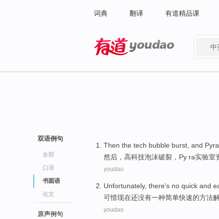
词典
翻译
有道精品课
中
有道 - 网易旗下搜索
双语例句
Then
the
tech
bubble
burst
, and
Pyra
全部
然后
，
高科技
泡沫
破裂
，
Py ra
实验室
口语
youdao
书面语
Unfortunately
,
there
's
no
quick
and
e
论文
可惜
现在还没有
一种
简单
快速
的
方法
youdao
原声例句