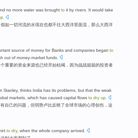
nd
no
more water was brought
to
it by
rivers
. It
would take
up
.
，假如一切
河流
的
水
现在
也
都不往
大西洋
里面流，那么大西洋
rtant
source
of
money
for
Banks
and
companies
began
to
h out of
money-market
funds
.
一个
重要
的
资金
来源
也已经
开始
枯竭
，
因为
战战兢兢
的
投资者
n Stanley
,
thinks
India
has
its
problems
,
but
that
the weak
lobal
markets
,
which
has caused
capital
flows
to
dry
up
.
是
有
自己
的
问题
，
但
弱势
卢比
反映了
全球
市场
的
心理创伤
，
这
hirt
to
dry
,
when the
whole company
arrived
.