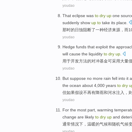
youdao
That eclipse
was
to
dry
up
one
sourc
suddenly show
up
to
take its
place
.
那时
的日蚀阻断了
一种
经济
来源
，
而
1
youdao
Hedge
funds
that exploit
the
approac
will
cause the
liquidity
to
dry
up
.
用于
开发
方法
的
对冲
基金
可
采用
大量
youdao
But
suppose
no
more
rain fell
into it
a
the ocean
about 4,000
years
to
dry
u
但
如果假设
不再
有
降雨
和
河水注入
，
youdao
For the
most
part,
warming
temperat
change
are likely
to
dry
up
and
deter
通常
情况下，
温暖
的
气候
和
随机
气候
youdao