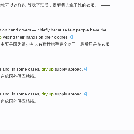
你就
可以
这样说
“等
我
下班
后
，
提醒
我
去
拿
干洗
的衣服。” ——
n on hand
dryers
—
chiefly
because
few
people
have
the
p
wiping
their
hands
on
their
clothes
.
，
主要
是因为
很少
有人
有
耐性
把手
完全
吹
干，
最后
只是在衣服
s
and, in
some
cases
,
dry
up
supply
abroad
.
会造成
国外
供应
枯竭
。
s
and, in
some
cases
,
dry
up
supply
abroad
.
会造成
国外
供应
枯竭
。