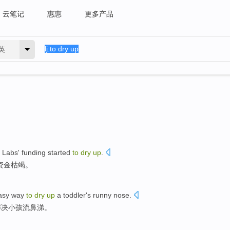
云笔记
惠惠
更多产品
英
Labs
'
funding
started
to
dry
up
.
资金
枯竭
。
asy
way
to
dry
up
a
toddler's
runny
nose.
解决小孩流鼻涕
。