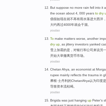
But suppose
no
more
rain
fell
into
it
a
the
ocean
about
4, 000
years
to
dry
倡
假如现在就
不再
有
雨水
落
进
大西洋
大约
再过4000
年
就会干涸。
youdao
To
make matters worse
,
another
impo
dry
up
,
as
jittery
investors
yanked cas
雪上加霜
的
是，
对
银行
和
公司来说
另
开始大举撤离
货币
市场
。
youdao
Chetan
Ahya
, an economist at
Morga
rupee mainly
reflects
the
trauma
in
g
摩根
·士丹利的
Chetan
Ahya
认为
印度
导致
资本
流
枯竭
。
youdao
Brigida
was
just
hanging
up
Peter
's
s