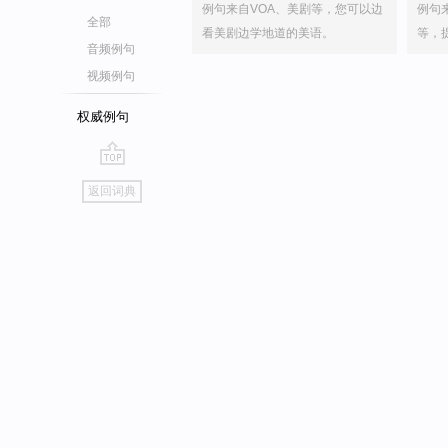
例句来自VOA、美剧等，您可以边
例句
全部
看美剧边学地道的美语。
等，
音频例句
视频例句
权威例句
go
返回词典
top