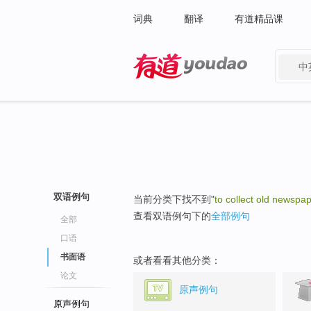
词典
翻译
有道精品课
中
有道 - 网易旗下搜索
双语例句
当前分类下找不到"
to collect old newspa
查看双语例句下的
全部例句
全部
口语
书面语
或者看看其他分类：
论文
原声例句
原声例句