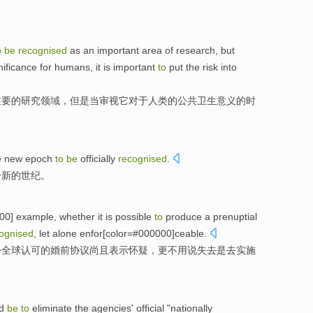
o
be
recognised
as an
important
area
of
research
,
but
nificance
for
humans
,
it
is
important
to
put the
risk
into
重要
的
研究
领域
，
但是
当
审视
它
对于
人类
的
公共
卫生
意义
的时
e
new
epoch
to
be
officially
recognised
.
个
新的世纪。
000]
example
,
whether
it
is
possible
to
produce
a
prenuptial
ognised
, let
alone
enfor[color=#000000]ceable.
份
全球
认可
的
婚前
协议尚且表示
怀疑
，更不用说失去
是
去实施
ld
be
to
eliminate
the
agencies'
official
"
nationally