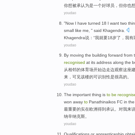
你
想
被
承认
为是
一个
好
球员
，
但
你
也
youdao
"Now
I
have
turned
18
I want
two
thi
small
like
me
, " said
Khagendra
.
Khagendra
说：“
我
就要
18岁
了，我
有
youdao
By moving
the building
forward
from
recognised
at
its
address
along the
b
从
相邻
的
体育场
开始边走边观察
这座
来
，可见该楼的可识别
性是
很高的。
youdao
The
important
thing is
to
be
recognis
won
away
to
Panathinaikos
FC
in
th
最
重要
的实在
欧洲
得到
承认。对我
来
纳辛纳克斯
。
youdao
Qualifications
or
apprenticeship
obta