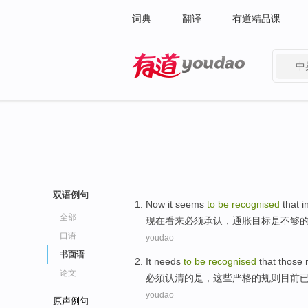
词典
翻译
有道精品课
中
有道 - 网易旗下搜索
双语例句
Now
it seems
to
be
recognised
that
i
全部
现在
看来
必须
承认
，
通胀
目标
是
不够
口语
youdao
书面语
It needs
to
be
recognised
that
those
论文
必须
认清
的
是
，
这些
严格
的
规则
目前
youdao
原声例句