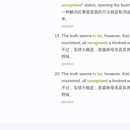
recognised
"
status
, opening the
busi
一种
解决
此事
最直观
的
方法
就是
取消
争
。
youdao
The
truth
seems
to
be
,
however
,
that
nourished
,
all
recognised
a
kindred
w
不过
，
实情
大概
是
：
那
森林
母亲
及其
野味。
youdao
The
truth
seems
to
be
,
however
,
that
nourished
,
all
recognised
a
kindred
w
不过
，
实情
大概
是
：
那
森林
母亲
及其
野味。
youdao