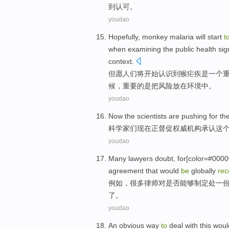
到
认可。
youdao
Hopefully
,
monkey
malaria
will
start
t
when
examining
the
public
health
sig
context
.
但愿人们
将
开始
认识到
猴
疟疾
是
一
个
候，重要的
是
把
风险
放在环境中。
youdao
Now
the scientists
are pushing
for
th
科学家
们
现在
正
督促权威机构承认
这
youdao
Many
lawyers
doubt
,
for
[color=#000
agreement that would
be
globally
rec
例如
，
很多
律师
对
是否
能够
制定处
一
了。
youdao
An
obvious
way
to
deal with
this
wou