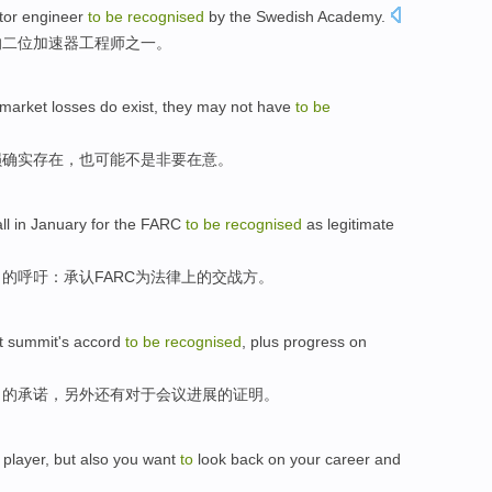
tor
engineer
to
be
recognised
by
the
Swedish
Academy
.
的
二位
加速器
工程师
之一。
-market
losses
do
exist
,
they
may
not
have
to
be
损
确实
存在
，
也
可能
不是
非要在意。
ll
in January
for the
FARC
to
be
recognised
as
legitimate
出的
呼吁
：
承认FARC
为
法律上
的
交战方。
t
summit's
accord
to
be
recognised
,
plus
progress on
出
的
承诺
，
另外还有
对于会议
进展
的
证明
。
player
,
but
also
you
want
to
look back on
your career
and