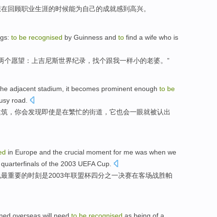
想在
回顾
职业
生涯的时候能为自己的成就
感到
高兴。
ngs:
to
be
recognised
by Guinness
and
to
find
a
wife
who is
两个
愿望：上
吉尼斯
世界纪录，
找
个
跟
我
一样
小
的
老婆
。”
the
adjacent
stadium
,
it becomes
prominent
enough
to
be
usy
road
.
建筑，你会发现即使
是
在繁忙的街道，它也会一眼就
被
认出
ed
in
Europe
and the
crucial
moment
for me
was
when we
e
quarterfinals of
the 2003
UEFA Cup
.
说
最
重要
的
时刻
是
2003年联盟杯四分之一决赛
在
客场
战胜
帕
ined
overseas
will need
to
be
recognised
as being
of a