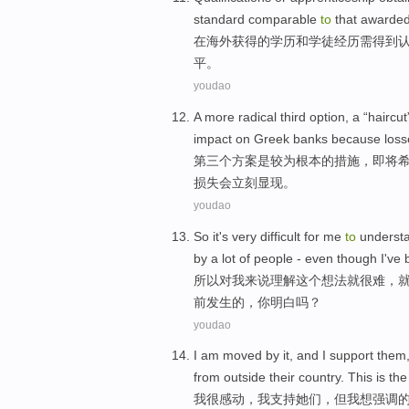
standard
comparable
to
that
awarded
在海外
获得
的
学历
和
学徒经历
需
得到
平
。
youdao
A
more radical
third
option
, a “haircu
impact
on
Greek
banks
because
loss
第三个
方案
是
较为
根本
的
措施，即将
损失
会立刻显现。
youdao
So
it's very
difficult
for
me
to
underst
by
a lot of
people
-
even though
I
've
所以
对
我
来说
理解
这个
想法
就
很难
，
前
发生
的，你明白吗？
youdao
I
am
moved by
it, and I
support
them
from
outside their
country
.
This
is
th
我
很
感动
，我
支持
她们
，
但
我
想
强调