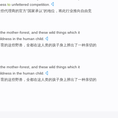
ness
to
unfettered
competition
.
这些
代理商
的
官方
“
国家
承认
”的
地位
，将
此
行业
推向
自由
竞
the mother-forest
,
and
these
wild
things
which
it
ildness
in
the
human
child
.
养育
的
这些
野兽
，
全都
在
这
人类
的孩子
身上辨出了
一种
亲切的
the mother-forest
,
and
these
wild
things
which
it
ildness
in
the
human
child
.
养育
的
这些
野兽
，
全都
在
这
人类
的孩子
身上辨出了
一种
亲切的