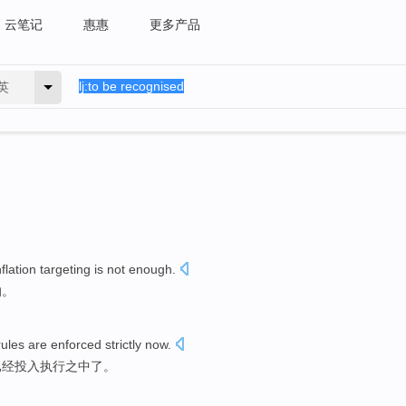
云笔记
惠惠
更多产品
英
nflation
targeting
is
not enough
.
的。
rules
are
enforced
strictly
now
.
已经
投入执行之中
了。