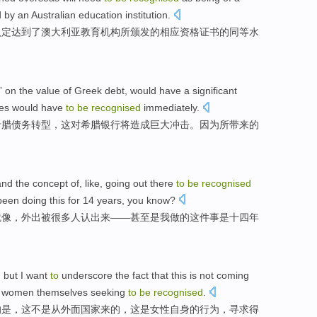
 by an
Australian
education
institution
.
认定达到了澳大利亚教育机构所
颁发
的
相应
资格证书的同等
水
t” on
the
value
of
Greek
debt
,
would
have a
significant
es
would
have
to
be
recognised
immediately
.
希腊
债务
转型，
这
对
希腊
银行
将
造成
巨大
冲击。
因为
所带来的
and
the
concept
of,
like
,
going out
there
to
be
recognised
been doing
this for
14
years
,
you
know
?
就像
，
外出
被
很多
人
认出来
——
甚至
是
我
做的这件事是
十四
年
,
but
I
want
to
underscore
the fact that this is not
coming
e
women
themselves
seeking
to
be
recognised
.
的
是
，这不
是从
外面
国家
来的，
这
是
女性
自身
的行为，
寻求
得