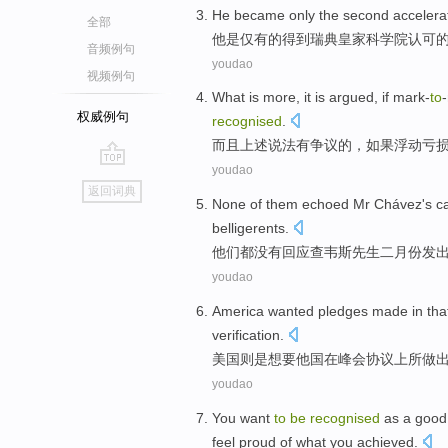
He
became only
the
second
accelera
全部
他
是
仅有
的
得到
瑞典皇家
科学院认可
音频例句
youdao
视频例句
What
is
more
, it is
argued
,
if
mark-
to
权威例句
recognised
.
而且
上述
说法有
争议
的，
如果
浮动
亏
youdao
go
返回词典
top
None
of
them
echoed
Mr Chávez's
ca
belligerents
.
他们
都
没有
回应
查韦斯先生二月份发
youdao
America
wanted
pledges
made
in
tha
verification
.
美国则
是
想要
他国
在
峰会
协议
上
所做
youdao
You
want
to
be
recognised
as
a
good
feel proud
of
what
you
achieved
.