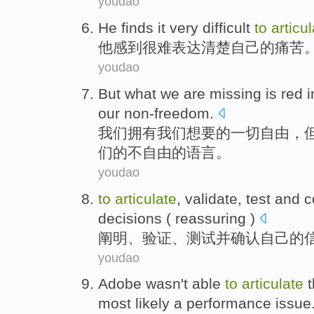
youdao
He
finds
it very difficult
to
articu
他
感到
很难
表达清楚
自己
的
痛苦
youdao
But
what
we
are
missing is
red
i
our
non-freedom.
我们
拥有
我们
想
要
的一切自由，
们的不自由
的
语言
。
youdao
to
articulate
,
validate
,
test
and
c
decisions
(
reassuring
)
阐明
、
验证
、
测试
并
确认
自己
的
youdao
Adobe
wasn't able
to
articulate
t
most
likely
a
performance
issue