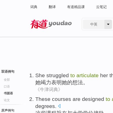
词典
翻译
有道精品课
云笔记
中英
有道 - 网易旗下搜索
双语例句
She
struggled
to
articulate
her
t
全部
她
竭力
表明
她
的
想法
。
口语
《牛津词典》
书面语
These
courses
are designed
to
论文
degrees
.
原声例句