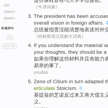
这些
课程
旨在
与
大学
学位
接轨
。
全部
《牛津词典》
音频例句
The president has
been
accuse
视频例句
overall
vision
in
foreign
affairs
.
权威例句
总统
被
指责
没能
清楚地表述对
外
《柯林斯英汉双解大词典》
go
If
you
understand
the
material
a
返回词典
top
your
thoughts
,
they
should be
a
如果
你
理解
这些
材料
并且
有
能力
易举的事了。
youdao
Zeno
of
Citium
in turn adapted t
articulate
Stoicism
.
基提翁
的
芝
诺反过来又将
犬儒主
义。