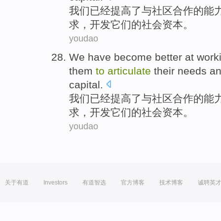
我们
已经
提高
了
与
社区合作
的能
求
，
开发
它们
的
社会
资本。
youdao
We
have become
better
at work
them
to
articulate
their
needs
a
capital
.
我们
已经
提高
了
与
社区合作
的能
求
，
开发
它们
的
社会
资本。
youdao
关于有道
Investors
有道智选
官方博客
技术博客
诚聘英