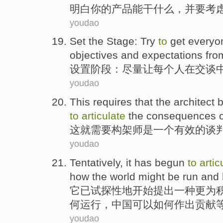
明白
你
的
产品
能干
什么
，
并
要考
youdao
Set the
Stage
:
Try
to
get
everyo
objectives
and
expectations
fro
设置
阶段
：
尽量
让
每个
人在交谈
youdao
This
requires
that the
architect
to
articulate
the
consequences
这
就需要
构架师
是
一个
有效
的
谈
youdao
Tentatively
,
it
has
begun
to
artic
how
the
world
might
be
run
and
它
已
试探性
地
开始
提出
一种
更为
何
运行
，
中国
可以如何作出
贡献
youdao