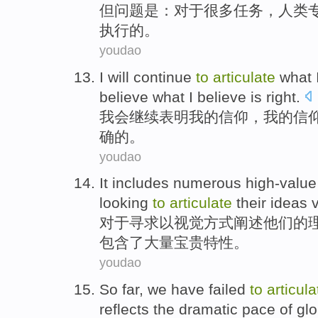
但
问题
是
：
对于
很多
任务
，
人类
执行
的。
youdao
I
will
continue
to
articulate
what
believe what I believe
is
right
.
我会
继续
表明
我
的
信仰
，我的信
确
的。
youdao
It
includes
numerous
high-value
looking
to
articulate
their
ideas
v
对于
寻求
以
视觉方式
阐述
他们的
包含
了大量
宝贵
特性
。
youdao
So far
,
we
have failed
to
articula
reflects
the
dramatic pace of
glo