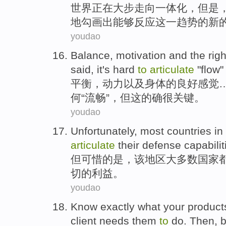
世界
正在大步走向一体化，但是
地勾画出
能够
反应
这
一
趋势的
新
youdao
Balance
,
motivation
and
the
righ
said
,
it's hard
to
articulate
"
flow
平衡
，
动力
以及
身体
的
良好
感觉
何“
流畅
”，
但
这
的确很
关键
。
youdao
Unfortunately
,
most
countries
in
articulate
their
defense
capabilit
但
可惜
的是，
该
地区
大多数
国家
切
的利益。
youdao
Know exactly
what
your
product
client
needs
them
to
do
. Then, 