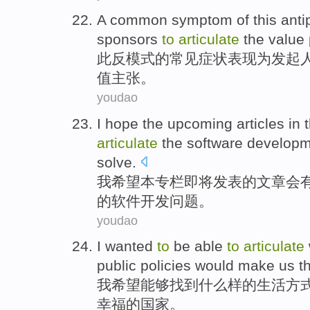
A
common
symptom
of
this
anti
sponsors
to
articulate
the
value
此
反模式
的
常见
症状表现
为
发起
值
主张
。
youdao
I
hope
the upcoming
articles in
articulate
the
software
developm
solve
.
我
希望
本
专栏
即将
发表
的
文章
会
的
软件
开发
问题
。
youdao
I
wanted
to
be
able
to
articulate
public
policies
would
make
us
t
我
希望
能够
找到
什么样的
生活
方
幸福的国家。