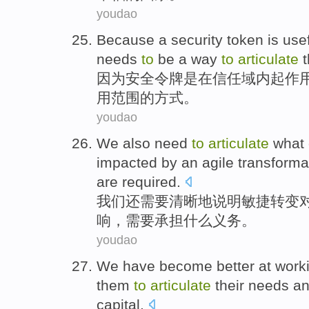
youdao
Because
a
security
token
is
use
needs
to
be a
way
to
articulate
t
因为
安全
令牌
是
在
信任
域
内
起
作
用范围
的
方式
。
youdao
We
also
need
to
articulate
what
impacted
by an
agile
transforma
are
required
.
我们
还
需要
清晰地说明
敏捷
转变
响
，需要
承担
什么
义务。
youdao
We
have become
better
at work
them
to
articulate
their
needs
a
capital
.