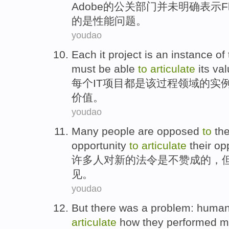
Adobe
的公关部门并未
明确
表示Fl
的是
性能
问题
。
youdao
Each
it
project
is
an instance
of
must be
able
to
articulate
its
val
每个
IT
项目
都是
该
过程
领域
的
实
价值
。
youdao
Many
people
are
opposed
to
th
opportunity
to
articulate
their
op
许多
人
对
新的
法令
是
不赞成
的，
见。
youdao
But
there
was
a
problem
:
huma
articulate
how
they
performed
m