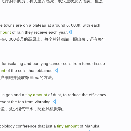
中飞行
的
宇航员
，有
失重
的
感觉
，
或
失重状态的感觉。但是，
。
he towns
are
on
a
plateau
at
around
6
, 000
ft
, with each
mount
of
rain
they receive
each year
.
是
在
6
000英尺
的
高原
上
。
每个
村镇都
靠
一眼山泉，
还有
每年
d
for
isolating
and
purifying
cancer
cells from
tumor
tissue
unt
of
the cells thus obtained.
织
癌细胞
并
提取
微量
rna
的
方法
。
p
in
gas
and
a
tiny
amount
of
dust
, to
reduce
the efficiency
revent the
fan
from
vibrating
.
粉尘
，
减少
烟气带
水
，
防止
风机
振动。
obiology
conference
that
just a
tiny
amount
of
Manuka