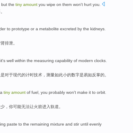
,
but
the
tiny
amount
you wipe on them won't hurt you.
要。
der
to
prototype
or
a
metabolite
excreted
by the
kidneys
.
经肾
排泄
。
it
's well within the
measuring
capability
of
modern
clocks
.
但是
对于
现代
的计时技术，
测量
如此小的数字是易如反掌的。
a
tiny
amount
of
fuel
, you
probably
won't
make
it
to orbit
.
较少
，你
可能
无法
让
火箭
进入
轨道。
ing paste
to the
remaining
mixture and
stir
until
evenly