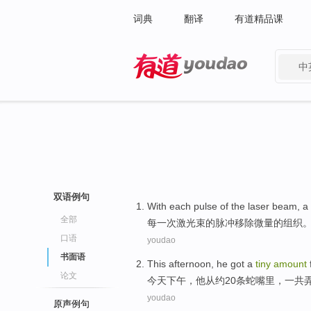
词典
翻译
有道精品课
中
有道 - 网易旗下搜索
双语例句
With each
pulse
of
the
laser
beam, a
全部
每
一次
激光束
的
脉冲
移除
微量
的
组织
口语
youdao
书面语
This afternoon
,
he
got a
tiny
amount
论文
今天
下午，
他
从
约
20
条
蛇
嘴里，一共
youdao
原声例句