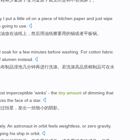
过程
将
少量
原子
变为金原子就
太
昂贵
和
不切实际
了。
y
I
put
a little
oil
on a piece of kitchen paper and just wipe
m
going to
use
.
把
油放在油纸上，
然后用
油纸擦要用的
锅
或者
平板
锅
。
d
soak for
a few
minutes
before
washing
. For
cotton fabric
 alumen instead.
棉布
制品
浸泡
几
分钟
再
进行
洗涤
。若洗涤
高
品质
棉制品可在水
ost imperceptible
'winks' -
the
tiny
amount
of
dimming that
ross
the
face of a star.
绕过恒星，发出一丝
细小
的
阴影。
ely.
An astronaut
in
orbit
feels
weightless
,
or
zero gravity.
eping
his
ship
in
orbit.