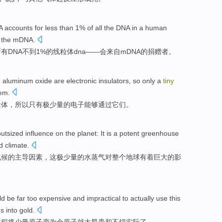
A
accounts for
less than
1%
of
all
the DNA
in
a
human
 the
mDNA
.
所有
DNA
不到
1%
的
线粒体
dna——
会
来自
mDNA
的
捐赠者
。
d
aluminum
oxide
are
electronic
insulators
,
so
only
a
tiny
em
.
缘体
，
所以
只有
极
少量的电子能够
通过
它们。
outsized
influence
on
the planet
: It is
a potent
greenhouse
d
climate.
气候
的
主导
因素，
这
极少量的水蒸气
对
整个
地球
有着
巨大的
影
ld
be
far too
expensive
and
impractical
to
actually
use
this
ms
into
gold
.