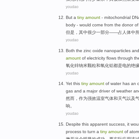
youdao
But
a
tiny
amount
-
mitochondrial
DN
body
-
would
come from
the
donor
of
但是
，其中很少一部分——
占
人体
中
youdao
Both the zinc
oxide
nanoparticles
an
amount
of
electricity flows
through
th
氧化锌
纳米颗粒
和
氧化铝
都是
电
的
绝
youdao
Yet
this
tiny
amount
of
water
has an 
gas
and
a
major driver
of
weather
an
然而
，
作为
强效
温室
气体
和
天气以及
响
。
youdao
Despite
this
apparent
success
, it
wou
process
to turn
a
tiny
amount
of
ato