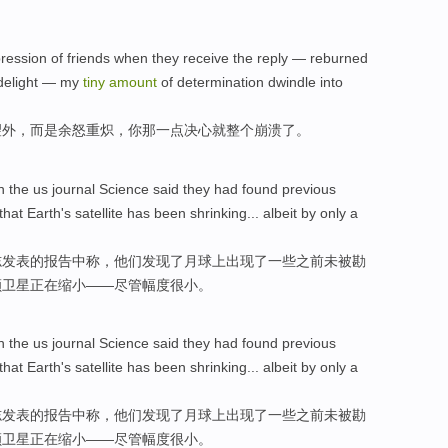
ression
of
friends
when
they
receive
the reply — reburned
elight — my
tiny
amount
of
determination
dwindle
into
望外，而是
余怒
重炽，你那一点
决心
就整个崩溃了。
n
the us
journal
Science
said
they
had found
previous
that
Earth
's
satellite
has
been shrinking
...
albeit
by
only a
志
发表的
报告
中
称
，
他们
发现
了月球
上
出现了一些之前
未
被勘
颗卫星
正在
缩小——尽管幅度很小。
n
the us
journal
Science
said
they
had found
previous
that
Earth
's
satellite
has
been shrinking
...
albeit
by
only a
志
发表的
报告
中
称
，
他们
发现
了月球
上
出现了一些之前
未
被勘
颗卫星
正在
缩小——尽管幅度很小。