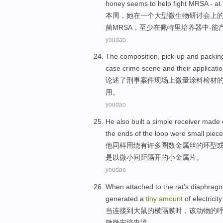
honey
seems to
help
fight
MRSA
-
at
本周
，
她
在
一个
大型
微生物
研讨会上
菌MRSA
，
至少
在
佩
特里培养器中
-
能
youdao
The
composition
,
pick-up
and
packin
case
crime
scene
and
their
applicati
论述了
刑事
案件
现场
上
微量
涂料
检
材
用
。
youdao
He
also
built
a
simple
receiver
made
the
ends
of
the
loop
were
small
piece
他
同样
用
绕
有
许多
圈数
金属丝
的
环
型
是以
微小
间距
隔开
的
小
金属片
。
youdao
When
attached
to
the rat
's
diaphrag
generated
a
tiny
amount
of
electricity
当
连接
到
大
鼠
的
横隔膜
时，
该
动物
的
微微
安培
电流
。