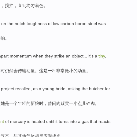
素
，
搅拌
，
直到
均匀
着色
。
on
the
notch toughness
of
low
carbon
boron
steel
was
影响
。
part
momentum
when
they
strike
an object
...
it
's
a
tiny
,
体
时
仍然
会传输
动量
。
这
是
一种
非常微小
的
动量。
project
recalled
,
as
a
young
bride
,
asking
the
butcher
for
，她
是
一个
年轻
的
新娘时
，
曾问
肉
贩卖
一小
点儿
碎肉。
nt
of
mercury
is heated
until it
turns into
a gas
that
reacts
成
气态
，
与
其他
气体
起反应
形成
光。