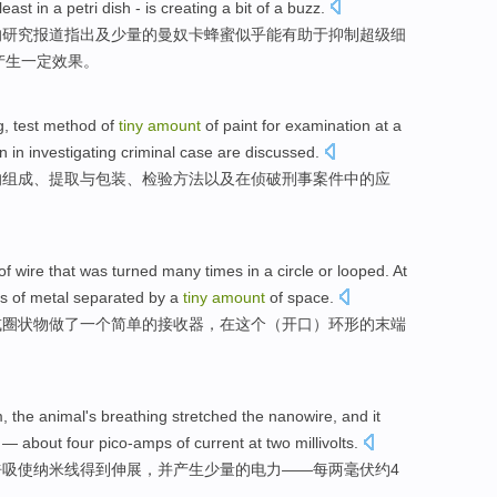
 least
in
a petri
dish
-
is
creating
a bit
of a buzz.
的
研究
报道
指出及
少量
的曼
奴
卡
蜂蜜
似乎
能
有助于
抑制超级细
产生
一定
效果。
g
,
test
method
of
tiny
amount
of
paint
for
examination
at a
on
in investigating
criminal
case
are
discussed
.
的
组成
、
提取
与
包装
、
检验
方法
以及
在侦破
刑事
案件
中的
应
of
wire
that was turned
many
times
in
a
circle
or
looped
.
At
s of
metal
separated by
a
tiny
amount
of
space
.
或
圈状物
做了
一个
简单
的
接收器
，
在
这个
（开口）
环形
的
末端
m
,
the
animal
's
breathing stretched
the nanowire
,
and it
—
about
four
pico-amps
of
current
at
two
millivolts
.
呼吸
使
纳米线得到伸展，
并
产生
少量
的
电力
——每两毫伏
约
4