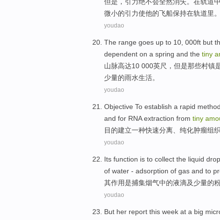
但是
，
引力
绝不会
全然
消失
。
在
轨道
微小
的引力
使
他
的
飞船
保持在轨道里
youdao
The range goes
up to
10
, 000
ft
but
t
dependent on a
spring
and
the
tiny
a
山脉
高达
10
000
英尺
，
但是
那些
村镇
少量
的
雨水
生活。
youdao
Objective To
establish
a
rapid
metho
and
for
RNA
extraction from
tiny
amo
目的
建立
一种
快速
分离
、
纯化
肿瘤
组
youdao
Its
function
is
to collect
the liquid
dro
of
water - adsorption
of
gas and to p
其
作用
是
捕
集
烟气
中的
液滴
及
少量
的
youdao
But
her
report
this week
at
a
big
micr