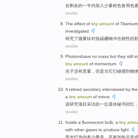
在
剩余
的一半内
加入
少量
粉色
食用
色
youdao
The
effect
of
tiny
amount
of Titamium
investigated.
研究了
微量
钛
对
低
碳
硼
钢冲击
韧性
的
youdao
Photonshave
no
mass
but
they
still
im
tiny
amount
of
momentum.
光子
没有
质量
，
但是
当
它们
碰撞到
物
youdao
A
retired
secretary
interviewed
by
the
a
tiny
amount
of mince
.
该
研究项目
采访
的
一
位退休
秘书
回忆
youdao
Inside a fluorescent
bulb
,
a
tiny
amou
with
other
gases
to
produce
light
.
萤光
灯泡
内有
少量
汞
，其
被
加热后
变