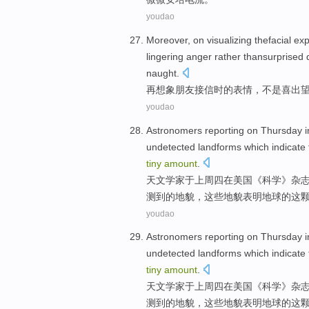
youdao
Moreover, on
visualizing
thefacial
exp
lingering anger
rather thansurprised
d
naught.
再
想象
朋友
接
信
时
的
表情
，
不是
喜出
youdao
Astronomers
reporting
on Thursday
i
undetected landforms
which
indicate 
tiny
amount
.
天文学家
于
上周四
在
美国
《
科学
》
杂
测到的地貌，这些地貌
表明
地球
的这
youdao
Astronomers
reporting
on Thursday
i
undetected landforms
which
indicate 
tiny
amount
.
天文学家
于
上周四
在
美国
《
科学
》
杂
测到的地貌，这些地貌
表明
地球
的这