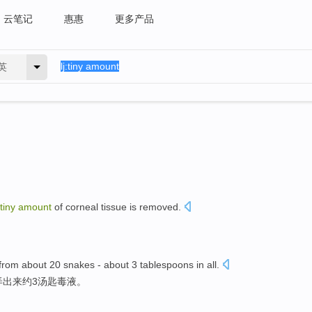
云笔记
惠惠
更多产品
英
tiny
amount
of
corneal tissue is
removed
.
。
from
about
20
snakes
-
about
3
tablespoons
in
all
.
弄出来约
3
汤匙
毒液。