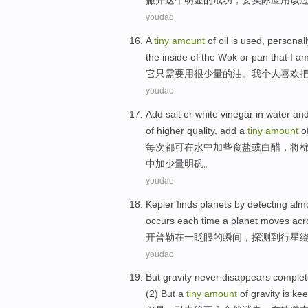
撇开
这个
明显
的
成功
，
要
实际
应用
该
youdao
A
tiny
amount
of
oil
is
used
,
personall
the inside
of
the
Wok
or
pan
that I a
它只需要
用
很
少量
的
油
。
我个人
喜欢
youdao
Add
salt
or
white vinegar
in
water
an
of
higher
quality
, add
a
tiny
amount
of
每次都可
在
水中
加
些食盐
或
白醋
，将
中加
少量
明矾。
youdao
Kepler
finds
planets
by
detecting
alm
occurs each time a planet moves ac
开普勒
在一眨眼
的
瞬间
，
探测
到
行星
youdao
But
gravity
never
disappears
complet
(2)
But
a
tiny
amount
of
gravity
is ke