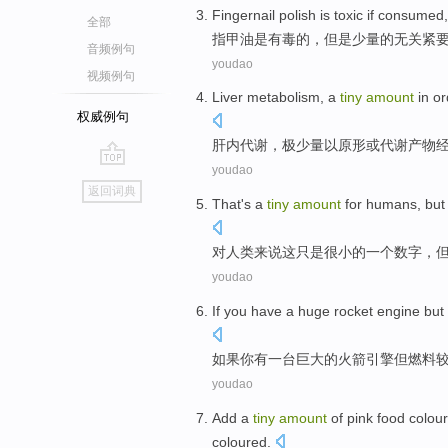
Fingernail
polish
is
toxic
if consumed
全部
指甲油
是
有毒
的，
但是
少量
的无关紧
音频例句
youdao
视频例句
Liver
metabolism
,
a
tiny
amount
in
or
权威例句
肝
内
代谢
，
极
少量
以
原形
或
代谢
产物
youdao
go
返回词典
top
That
's
a
tiny
amount
for
humans
,
but
对
人类来说
这
只是很小
的
一个
数字
，
youdao
If
you
have
a
huge
rocket
engine
but
如果
你
有
一
台巨大
的
火箭
引擎
但
燃料
youdao
Add
a
tiny
amount
of
pink
food
colour
coloured
.