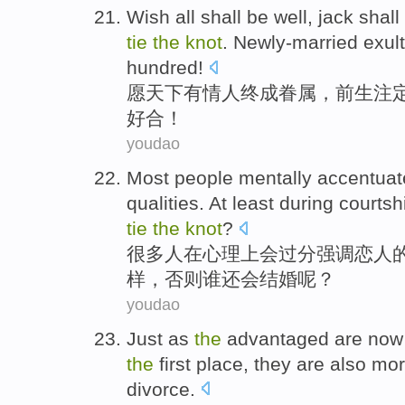
Wish
all shall be well, jack shal
tie
the
knot
.
Newly-married
exul
hundred!
愿
天下有情人终成眷属
，
前生
注
好
合！
youdao
Most
people
mentally
accentuat
qualities
.
At least
during
courtsh
tie
the
knot
?
很多
人
在心理
上会过分强调
恋人
样，否则
谁
还会
结婚呢？
youdao
Just as
the
advantaged
are no
the
first
place
,
they
are also
mor
divorce.