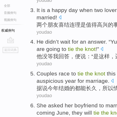
youdao
全部
It is
a
happy day when
two
love
音频例句
married!
视频例句
两个
朋友喜结连理
是
值得
高兴
的
权威例句
youdao
He
didn’t
wait for
an answer
. “
Yu
go
are going to
tie
the
knot
!”
返回词典
top
他
没
等
我
回答
，便说：“
是
这样，
youdao
Couples
race
to
tie
the
knot
thi
auspicious
year
for marriage.
据说
今年
结婚
的
都
能
长久，所以
youdao
She
asked her boyfriend
to
mar
coming June
,
they
will
tie
the
kn