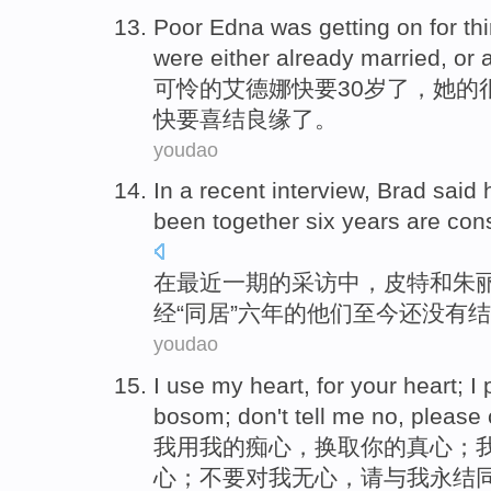
Poor
Edna was getting on for
thi
were
either
already
married
,
or
a
可怜
的
艾德娜
快要
30岁了
，
她
的
快要
喜结良缘
了。
youdao
In
a recent
interview
,
Brad said 
been
together
six
years
are
cons
在
最近
一期的
采访
中，
皮特
和
朱
经
“同居”
六
年
的
他们
至今还没有结
youdao
I
use
my
heart, for
your
heart
; I
bosom
;
don't
tell
me
no
,
please
我
用
我
的痴心，换取
你
的
真心
；
心；
不要
对
我
无心
，
请
与
我永结