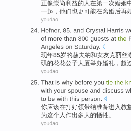
正像崇尚利益
的人
在
第一次
婚姻
一起
，
他们
也
更可能在离婚后再
youdao
Hefner
, 85,
and
Crystal
Harris
w
of
more than
300
guests
at
the
P
Angeles
on
Saturday
.
现年85岁
的
赫夫
纳
和
女友
克丽丝
矶的花花公子
大厦
举办
婚礼
，
超
youdao
That is why
before
you
tie
the
k
with
your spouse
and
discuss
w
to be with
this
person
.
你
应该
在
打好领带
结准备进入
教
为这个人作出多大的
牺牲
。
youdao