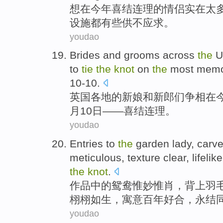
想
在
今年
喜结连理
的
情侣
实在太
设施都
有些
供不应求。
youdao
Brides
and
grooms
across
the
U
to
tie
the
knot
on
the
most
memo
10-10.
英国
各地
的
新娘
和
新郎们争相
在
月10日——
喜结连理
。
youdao
Entries
to
the
garden lady,
carv
meticulous
,
texture
clear
,
lifelike
the
knot
.
作品中的
鸳鸯
惟妙惟肖
，
背上
羽
栩栩如生，寓意百年好合，
永
结
youdao