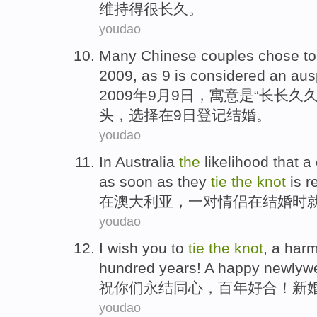
维持
得
很
长久。
youdao
Many
Chinese
couples
chose
t
2009, as 9
is
considered an
aus
2009年
9
月
9
日，寓意
是
“长长
久
头
，
选择
在
9日登记结婚。
youdao
In
Australia
the
likelihood
that
a
as soon as they
tie
the
knot
is r
在
澳大利亚
，
一对
情侣在结婚时
youdao
I wish
you
to
tie
the
knot
, a har
hundred
years
! A
happy newlyw
祝
你们
永
结
同心，百
年
好合！新
youdao