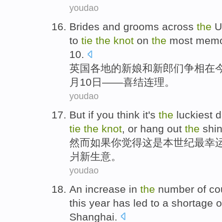
youdao
Brides
and
grooms
across
the
U
to
tie
the
knot
on
the
most
memo
10.
英国
各地
的
新娘
和
新郎们争相
在
月10日——
喜结连理
。
youdao
But
if
you
think
it
's
the
luckiest
d
tie
the
knot
,
or
hang out
the
shi
然而
如果
你
觉得
这
是
本世纪
最
幸
爿
新生意。
youdao
An increase
in
the
number
of
co
this year
has led
to
a shortage
o
Shanghai
.