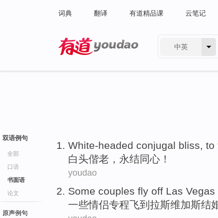
词典
翻译
有道精品课
云笔记
中英
有道 - 网易旗下搜索
双语例句
White-headed conjugal
bliss, to
全部
白头
偕老，永结同心！
口语
youdao
书面语
Some
couples
fly
off
Las Vegas
论文
一些
情侣专程
飞
到
拉斯维加斯
结
原声例句