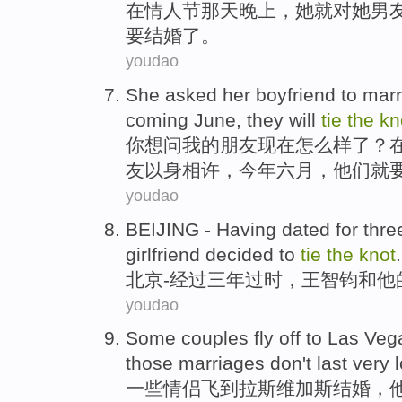
在情人
节
那天
晚上，
她
就对
她
男
要
结婚
了
。
youdao
She
asked
her
boyfriend
to
marr
coming June
,
they
will
tie
the
kn
你想
问
我的朋友现在怎么样了？
友
以
身相许，今年
六月
，
他们
就
youdao
BEIJING
-
Having
dated
for
thre
girlfriend
decided
to
tie
the
knot
.
北京
-
经过
三
年
过时
，
王智钧
和
他
youdao
Some
couples
fly off
to
Las Veg
those
marriages
don't
last
very 
一些
情侣
飞
到
拉斯维加斯
结婚
，