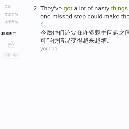
全部
They
've
got
a
lot
of
nasty
things
音频例句
one
missed step
could
make th
视频例句
今后
他们
还要
在
许多
棘手
问题
之
权威例句
可能
使
情况
变得
越来越
糟。
youdao
go
返回词典
top