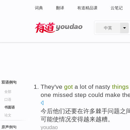
词典
翻译
有道精品课
云笔记
中英
有道 - 网易旗下搜索
双语例句
They
've
got
a
lot
of
nasty
things
全部
one
missed step
could
make th
口语
书面语
今后
他们
还要
在
许多
棘手
问题
之
论文
可能
使
情况
变得
越来越
糟。
youdao
原声例句