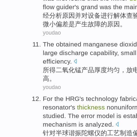
flow
guider
's grand was the ma
经
分析
原因
并
对设备进行解体
查
微小
偏差
是
产生
故障
的
原因。
youdao
The obtained
manganese dioxid
large
discharge
capability
,
small
efficiency
.
所得
二氧化锰
产品
厚度
均匀
，
放
高
。
youdao
For the
HRG
's
technology
fabric
resonator
's
thickness
nonunifor
studied
. The
error
model
is
esta
mechanism is
analyzed
.
针对
半球
谐振陀螺仪
的
工艺
制造