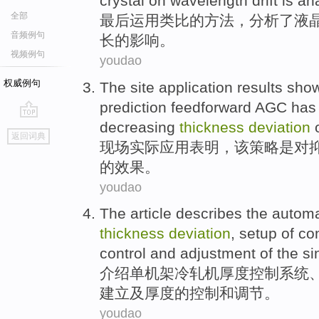
crystal
on
wavelength
drift is
an
全部
最后
运用类比
的
方法，
分析了
液
音频例句
长
的
影响
。
视频例句
youdao
权威例句
The site
application
results sho
prediction feedforward AGC
has
decreasing
thickness
deviation
o
go
返回词典
top
现场
实际应用
表明
，
该
策略
是对
的
效果
。
youdao
The article describes
the autom
thickness
deviation
,
setup
of co
control
and
adjustment
of the
si
介绍
单机
架
冷轧
机
厚度
控制
系统
建立
及
厚度
的控制
和
调节
。
youdao