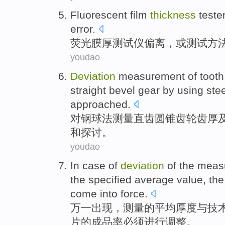
Fluorescent
film
thickness
teste
error
.
荧光
膜
厚
测试仪
偏离
，
或
测试
方
youdao
Deviation
measurement
of
tooth
straight
bevel
gear
by using ste
approached
.
对
钢球
法
测量
直
齿圆锥
齿轮
齿
厚
和
探讨。
youdao
In case
of
deviation
of
the
meas
the specified average value, th
come into force.
万一出现，
测量
的
平均
厚度
与
技
片
的
成品率
必须
进行调整
。