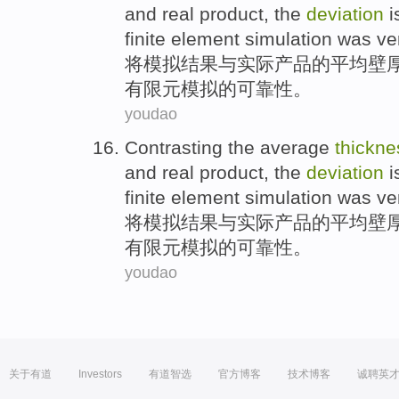
and
real
product
, the
deviation
i
finite element
simulation
was ver
将
模拟
结果
与
实际
产品
的
平均
壁
有限元
模拟
的
可靠性
。
youdao
Contrasting
the
average
thickne
and
real
product
, the
deviation
i
finite element
simulation
was ver
将
模拟
结果
与
实际
产品
的
平均
壁
有限元
模拟
的
可靠性
。
youdao
关于有道
Investors
有道智选
官方博客
技术博客
诚聘英