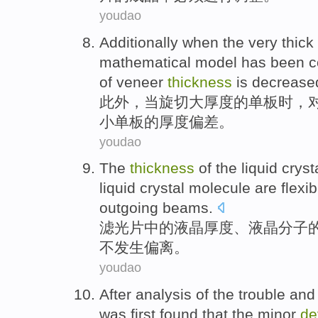
youdao
Additionally
when
the
very thick
mathematical
model
has been c
of
veneer
thickness
is
decrease
此外
，
当
旋
切
大
厚度
的
单板
时，
小单板的厚度
偏差
。
youdao
The
thickness
of
the liquid
cryst
liquid crystal
molecule
are
flexib
outgoing
beams
.
滤光片
中的
液晶
厚度
、液晶
分子
不
发生偏离
。
youdao
After
analysis
of the trouble
and
was first
found that
the
minor
de