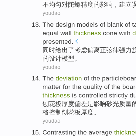
不均匀
对
陀螺
精度
的
影响
，
建立
youdao
The
design
models
of
blank
of 
equal
wall
thickness
cone
with
d
presented
.
同时
给出
了
考虑
偏离
正弦
律
强力
的
设计
模型
。
youdao
The
deviation
of
the
particleboa
matter for the
quality
of the boa
thickness
is
controlled
strictly
du
刨花板
厚度
偏差
是
影响
砂光
质量
格
控制
刨花板厚度。
youdao
Contrasting
the
average
thickne