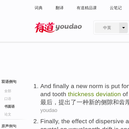
词典
翻译
有道精品课
云笔记
中英
有道 - 网易旗下搜索
双语例句
And finally
a
new
norm
is put fo
全部
and
tooth
thickness
deviation
of
口语
最后
，
提出
了
一种
新的
侧隙
和
齿
书面语
youdao
论文
Finally
,
the
effect
of
dispersive
a
原声例句