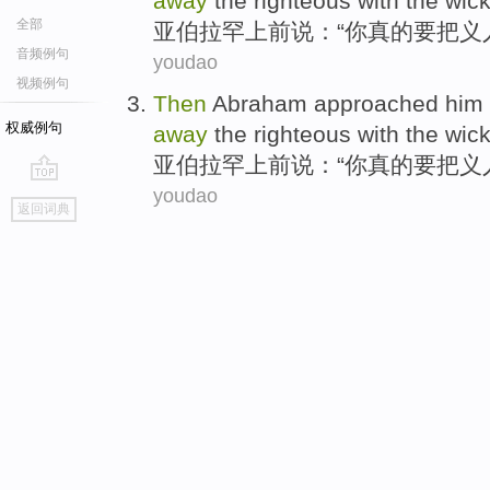
away
the
righteous
with the
wic
全部
亚
伯拉罕
上前
说
：“
你
真的要
把
义
音频例句
youdao
视频例句
Then
Abraham
approached him
权威例句
away
the
righteous
with the
wic
亚
伯拉罕
上前
说
：“
你
真的要
把
义
youdao
go
返回词典
top