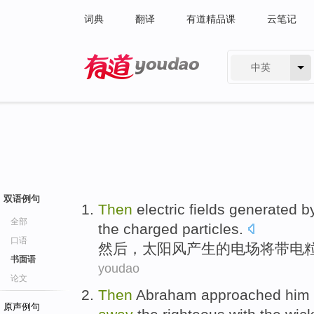
词典
翻译
有道精品课
云笔记
中英
有道 - 网易旗下搜索
双语例句
Then
electric fields
generated b
全部
the
charged
particles
.
口语
然后
，
太阳风
产生
的
电场
将
带电
书面语
youdao
论文
Then
Abraham
approached him
原声例句