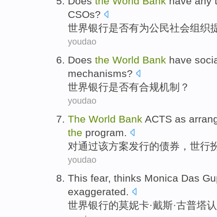
Does
the
World
Bank
have any
CSOs
?
世界
银行
是否
有为
公民社会组织
youdao
Does
the
World
Bank
have
soci
mechanisms
?
世界
银行
是否有
合规
机制
？
youdao
The
World
Bank
ACTS as arran
the
program
.
对通过
该
方案
发行
的
债券
，世行
youdao
This
fear
,
thinks
Monica
Das Gu
exaggerated
.
世界
银行
的
莫妮卡
·戴斯·
古普塔
认