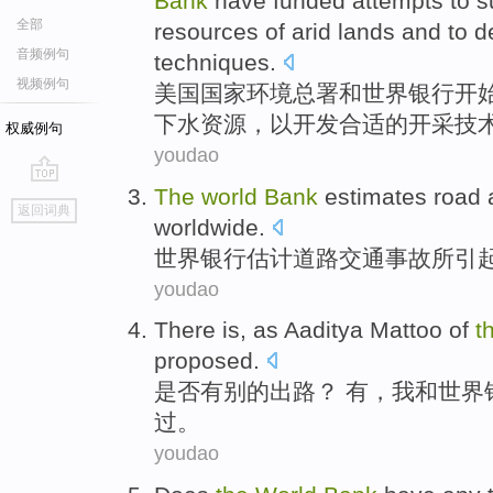
Bank
have funded
attempts to
s
全部
resources
of
arid lands
and
to
d
音频例句
techniques
.
视频例句
美国
国家
环境
总署
和
世界
银行
开
下水
资源
，
以
开发
合适
的开采技
权威例句
youdao
The
world
Bank
estimates
road
go
返回词典
top
worldwide
.
世界
银行
估计
道路
交通事故所引
youdao
There is
,
as Aaditya Mattoo
of
t
proposed.
是否
有
别的出路？ 有，
我
和
世界
过。
youdao