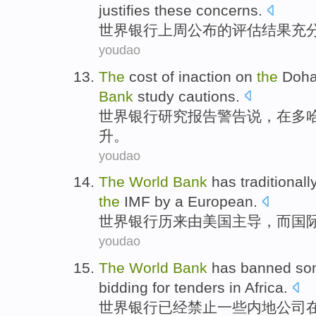
justifies
these
concerns
.
世界
银行
上周
公布
的
评估结果
充
youdao
The
cost
of
inaction
on
the
Doh
Bank
study
cautions
.
世界
银行
研究
报告警告说
，
在
多
升
。
youdao
The
World
Bank
has traditional
the
IMF
by
a European.
世界
银行
历来
由
美国
主导
，而
国
youdao
The
World
Bank
has
banned
so
bidding for tenders
in
Africa
.
世界
银行
已经
禁止
一些
内地
公司