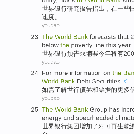
entry
,
notes
the
World
Bank
stu
世界
银行
研究报告
指出
，
在
一些
速度。
youdao
The
World
Bank
forecasts
that 
below
the
poverty
line
this year
.
世界
银行
预告
柬埔寨
今年
将
有20
youdao
For
more
information
on
the
Ba
World
Bank
Debt Securities.
如需了解
世行
债券
和
票据
的
更多
youdao
The
World
Bank
Group
has inc
energy
and spearheaded
climat
世界
银行
集团
增加
了
对
可再生
能