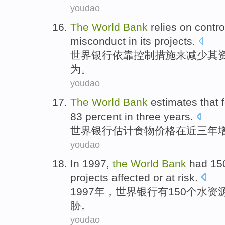
youdao
The
World
Bank
relies on
contro
misconduct
in
its
projects
.
世界
银行
依靠
控制措施
来
减少
其
为。
youdao
The
World
Bank
estimates that
83 percent
in
three
years
.
世界
银行
估计
食物
价格
在
近
三
年
youdao
In 1997,
the
World
Bank
had
15
projects
affected
or
at risk
.
1997年，
世界
银行
有
150个
水资
胁
。
youdao