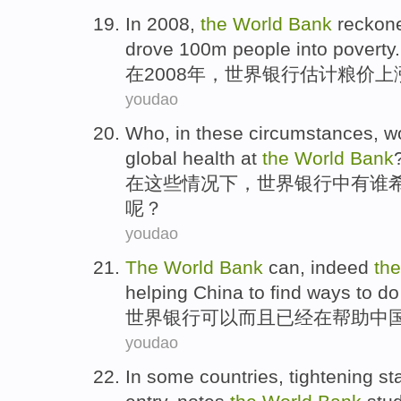
In
2008,
the
World
Bank
reckone
drove 100m
people
into poverty
.
在
2008年，
世界
银行
估计
粮价上
youdao
Who
,
in
these
circumstances
,
w
global
health
at
the
World
Bank
在
这些
情况下
，
世界
银行
中
有谁
呢？
youdao
The
World
Bank
can
,
indeed
th
helping
China
to find
ways
to do
世界
银行
可以
而且
已经
在
帮助
中
youdao
In
some
countries
,
tightening s