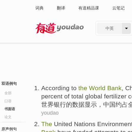
词典
翻译
有道精品课
云笔记
中英
有道 - 网易旗下搜索
双语例句
A
ccording to
the
World
Bank
, C
全部
percent of total global fertilizer
口语
世
界银行的数据显示，中国约占全
书面语
youdao
论文
The
United
Nations
Environmen
原声例句