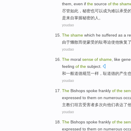
them
,
even
if
the
source
of
the
sham
尽管
如此，
秘密
也
可以
成为
难以
承受
是来自掌握秘密的人。
youdao
The
shame
which
he
suffered as
a
re
由于
懒散
而
使
蒙受
的
耻辱
迫使
他
恢复
youdao
The
moral
sense
of
shame
,
like
gene
feeling
of
the
subject
.
和
一般
道德
规范
一样
，
耻
道德
的
产生
youdao
The
Bishops
spoke frankly
of
the
se
expressed
to
them
on
numerous
occa
主教
们坦言受害者多次
向
他们
表达
了
youdao
The
Bishops
spoke frankly
of
the
se
expressed
to
them
on
numerous
occa