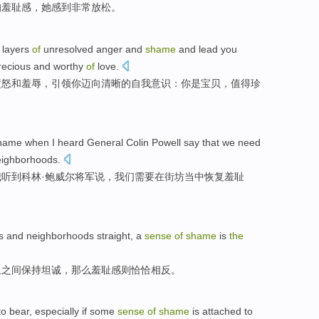
的
羞耻感
，她
感到
非常放松。
layers
of
unresolved
anger
and
shame
and
lead
you
recious
and
worthy
of
love
.
愤怒
和
羞辱
，
引领
你
迈向
清晰
的
自我
意识
：你
是
宝贝
，
值得
珍
name
when I
heard
General Colin
Powell
say
that
we
need
eighborhoods
.
我
听到
科林·
鲍威尔将军
说
，
我们
需要
在
街坊
当中
恢复
羞耻
s
and
neighborhoods
straight
, a
sense
of
shame
is
the
里之间
保持坦诚
，
那么羞耻感
则
恰恰相反。
to bear
,
especially
if
some
sense
of
shame
is
attached to