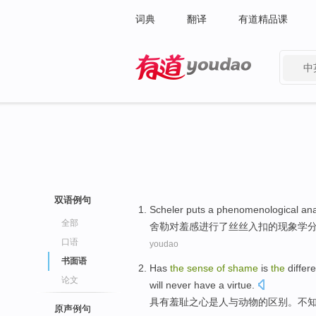
词典
翻译
有道精品课
中
有道 - 网易旗下搜索
双语例句
Scheler puts
a
phenomenological
ana
全部
舍勒
对
羞
感
进行了丝丝入扣
的
现象学
口语
youdao
书面语
Has
the
sense
of
shame
is
the
diffe
论文
will never
have a
virtue
.
具有
羞耻
之心
是
人
与
动物
的
区别
。不
原声例句