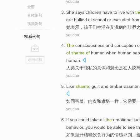
youdao
全部
She
says
children
have to
live
with
th
音频例句
are bullied
at
school
or
excluded fro
视频例句
她
表示
，
孩子
们
生活
在
艾滋病
的
耻辱
youdao
权威例句
The
consciousness
and
conception
o
of
shame
of
human
when
human
sep
go
返回词典
human
.
top
人类
关于
隐私
的
意识
和
观念
是在
人
脱
youdao
Like
shame
,
guilt
and
embarrassmen
如同
害羞
、
内疚
和
难堪一样
，
它
需要
youdao
If
you could take all
the
emotional
ju
behavior
,
you would be able
to
see th
如果
抛开糟糕
饮食
行为
的
情感
评判
、