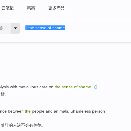
云笔记
惠惠
更多产品
英
lysis
with meticulous care on
the
sense
of
shame
.
分析
。
rence between
the
people
and
animals
.
Shameless
person
知
羞耻
的
人
决不会
有
美德
。