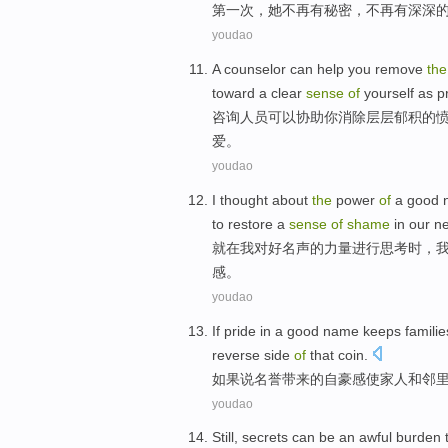
第一
次
，
她
不再
有
秘密
，不再有
深深
youdao
A counselor
can
help
you
remove
the
toward a
clear
sense
of
yourself
as
p
咨询
人员
可以
协助
你
消除
层层
郁积
的
爱
。
youdao
I
thought about
the
power
of
a
good
to
restore
a
sense
of
shame
in
our n
就
在
我
对
好
名声
的
力量
进行思考时，
感
。
youdao
If
pride
in a
good
name
keeps
familie
reverse
side
of
that coin.
如果说
名誉
带来
的
自豪感
使
家人
和
邻
youdao
Still
,
secrets
can
be an
awful burden