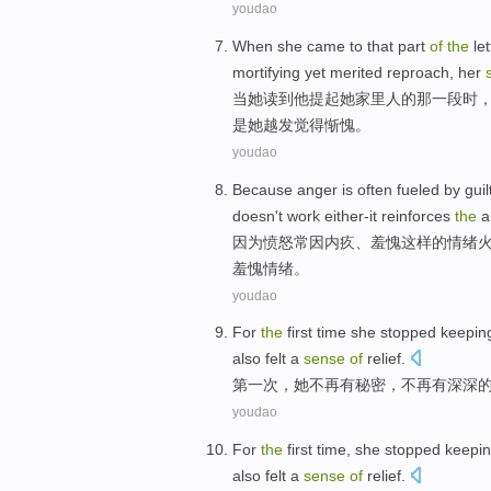
youdao
When
she
came
to
that
part
of
the
let
mortifying
yet
merited
reproach
, her
当
她
读
到
他
提起
她
家里人
的
那
一
段
时
是她越发觉得
惭愧
。
youdao
Because
anger
is often
fueled by
guil
doesn't work either-it
reinforces
the
a
因为
愤怒
常
因
内疚
、
羞愧
这样
的
情绪
羞愧情绪。
youdao
For
the
first
time
she
stopped
keepin
also felt a
sense
of
relief
.
第一
次
，
她
不再
有
秘密
，不再有
深深
youdao
For
the
first
time
,
she
stopped
keepi
also
felt
a
sense
of
relief
.