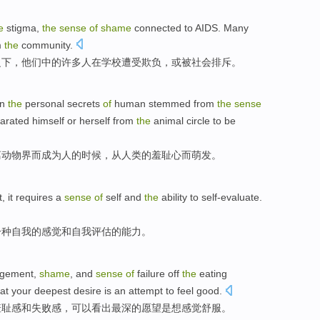
e
stigma
,
the
sense
of
shame
connected to
AIDS
.
Many
m
the
community
.
之下
，他们
中的
许多
人
在
学校
遭受欺负，
或
被社会排斥。
n
the
personal secrets
of
human
stemmed from
the
sense
arated
himself or herself
from
the
animal circle
to be
离
动物界而
成为
人
的
时候
，
从
人类的
羞耻心
而萌发。
t
,
it
requires
a
sense
of
self
and
the
ability
to self-evaluate.
一种
自我
的
感觉
和自我评估
的
能力
。
dgement
,
shame
,
and
sense
of
failure
off
the
eating
at
your deepest
desire
is
an
attempt to
feel
good.
羞耻感
和
失败
感
，
可以
看出
最深
的
愿望
是
想
感觉
舒服。