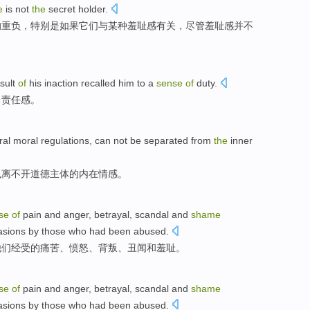
e
is not
the
secret
holder.
的
重负
，
特别是
如果
它们
与
某种
羞耻感
有关
，
尽管
羞耻感
并
不
sult
of
his
inaction
recalled
him
to a
sense
of
duty
.
了
责任感
。
ral
moral
regulations
,
can not be separated from
the
inner
也
离不开
道德
主体
的
内在
情感
。
nse
of
pain and
anger
,
betrayal
,
scandal
and
shame
sions by those who had been abused.
他们经受
的
痛苦
、
愤怒
、
背叛
、
丑闻
和
羞耻
。
nse
of
pain and
anger
,
betrayal
,
scandal
and
shame
sions by those who had been abused.