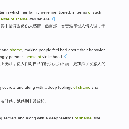
ter in
which
her
family
were
mentioned
, in
terms
of
such
sense
of
shame
was severe
.
，
其中
措辞
固然
伤人
感情，
然而
那一番
责难
却也入情入理，于
t
and
shame
,
making
people
feel bad
about
their
behavior
ngry
person
's
sense
of
victimhood.
火上浇油，
使
人们
对
自己的
行为
大为不满，更
加深
了
发怒
人
的
g
secrets
and along
with a
deep
feelings
of
shame
she
的
羞耻感
，她
感到
非常放松。
ng
secrets
and along
with a
deep
feelings
of
shame
, she