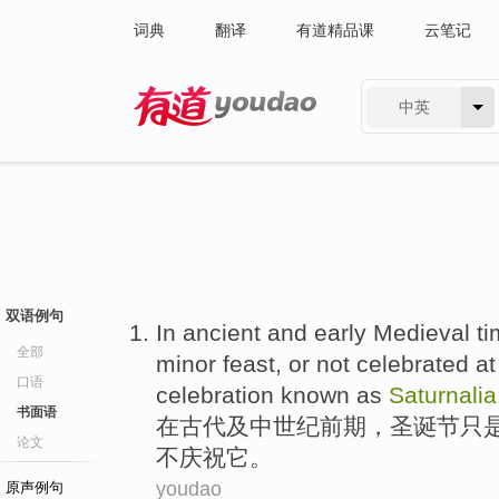
词典
翻译
有道精品课
云笔记
中英
有道 - 网易旗下搜索
双语例句
In
ancient
and
early
Medieval
ti
全部
minor
feast
, or
not
celebrated
at
口语
celebration known as
Saturnalia
书面语
在
古代
及
中世纪
前期
，
圣诞节
只
论文
不
庆祝
它。
youdao
原声例句