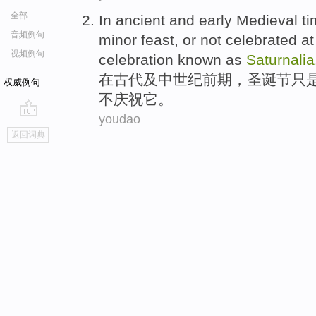
全部
In
ancient
and
early
Medieval
ti
音频例句
minor
feast
, or
not
celebrated
at
视频例句
celebration known as
Saturnalia
在
古代
及
中世纪
前期
，
圣诞节
只
权威例句
不
庆祝
它。
youdao
go
返回词典
top