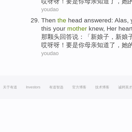
哎呀呀！
要是
你
母亲
知道了
，
她
youdao
Then
the
head
answered
:
Alas
,
this
your
mother
knew
,
Her
hear
那
颗头
回答说
：「
新娘子
，新娘
哎呀呀！
要是
你
母亲
知道了
，
她
youdao
关于有道
Investors
有道智选
官方博客
技术博客
诚聘英