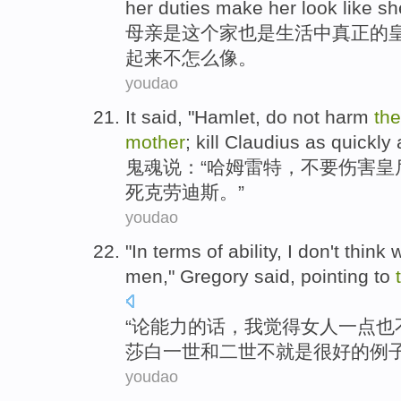
her
duties
make
her
look like
sh
母亲
是
这个
家
也是
生活
中
真正的
起来
不
怎么像。
youdao
It
said
, "
Hamlet
,
do not
harm
th
mother
;
kill
Claudius
as quickly 
鬼魂
说
：“
哈姆雷特
，
不要
伤害
皇
死
克劳迪斯
。”
youdao
"
In terms of
ability
,
I
don't
think
men
,"
Gregory
said
, pointing to
“
论
能力
的话，
我
觉得
女人
一点
也
莎白一世和二
世
不就是很好的例
youdao