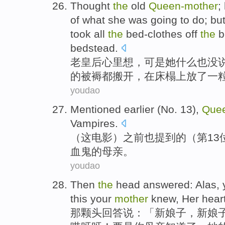
Thought
the
old
Queen-
mother
;
of
what
she was going to do; bu
took
all
the
bed-clothes off
the
b
bedstead.
老
皇后心里想
，
可是
她
什么
也
没
的
被褥都搬开，
在
床榻上
放
了一
youdao
Mentioned
earlier
(No.
13
),
Que
Vampires
.
（这电影）
之前
也
提到
的
（
第13
血鬼
的
母亲
。
youdao
Then
the
head
answered
:
Alas
,
this
your
mother
knew
,
Her
hear
那
颗头
回答说
：「
新娘子
，新娘