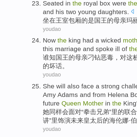
Seated in
the
royal
box
were
th
and
his
two
young
daughters
.
坐在
王室
包厢
的
是
国王
的母亲
玛
youdao
Now
the
king
had a
wicked
moth
this
marriage
and
spoke ill
of
th
谁知
国王
的
母亲
刁钻
恶毒
，对
这
的
坏话。
youdao
She
will
also
face
a strong chall
Amy
Adams
and
from
Helena
B
future
Queen
Mother
in
the
King
她
同样
会
面对
“拳击兄弟”里的联合
讲”里
饰演
未来
皇太后
的
海伦
娜·伯
youdao