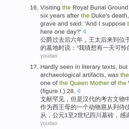
Visiting
the
Royal
Burial
Ground 
six
years
after
the
Duke
's death
grave
and
said
: 'And
I
suppose
here
one
day
?'
公爵
过去
后
六
年
，王
太后
来到位
的
墓地
时说
：“
我
猜想
有一
天
可怜
youdao
Hardly seen in literary
texts
,
but
archaeological
artifacts
, was
the
one
of
the
Queen
Mother
of
the
(
figure
I.).28.
文献
罕见，
但是
汉代
的
考古
文物
作为
西王母
的
一个
动物
扈从
列侍(
从，公元1至2世纪四川墓砖，感
youdao