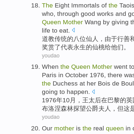
The
Eight
Immortals
of
the
Taois
who,
through
good works
and
g
Queen
Mother
Wang by
giving
t
life to eat.
道教
传统
的
八
位
仙人
，
由于
行善
奖赏
了
代表永生
的
仙桃
给
他们
。
youdao
When
the
Queen
Mother
went t
Paris
in
October
1976, there wa
the
Duchess
at her Bois de
Bou
going to
happen
.
1976年
10月
，
王
太后
在
巴黎
的
英
布洛涅森林
探望
公爵
夫人，
但
这
youdao
Our
mother
is
the
real
queen
in