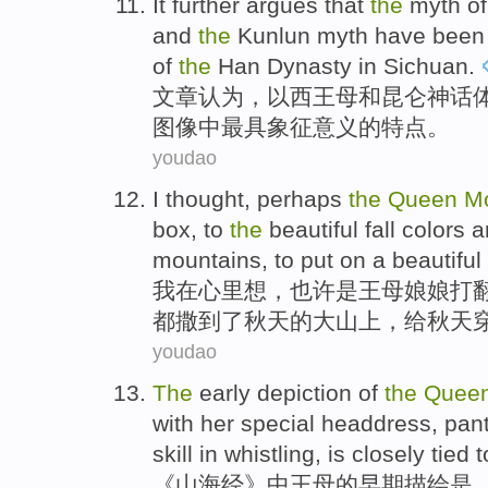
It further
argues that
the
myth
o
and
the
Kunlun
myth have bee
of
the
Han Dynasty
in Sichuan
.
文章
认为
，以
西王母
和
昆仑
神话
图像
中
最具
象征
意义
的
特点。
youdao
I
thought
,
perhaps
the
Queen
M
box
,
to
the
beautiful
fall
colors
a
mountains
,
to
put on
a
beautiful
我
在心里想
，
也许
是
王母
娘娘
打
都
撒
到了
秋天
的
大山
上，
给
秋天
youdao
The
early
depiction
of
the
Quee
with
her
special
headdress
,
pan
skill in whistling,
is closely
tied
t
《山海经》
中
王母
的
早期
描绘
是