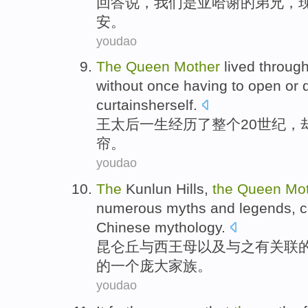
回答
说，
我们
是
亚哈谢
的
弟兄，
安。
youdao
The
Queen
Mother
lived
throug
without
once
having to open or
curtainsherself
.
王
太后
一生
经历
了
整个
20
世纪
，
帘。
youdao
The
Kunlun
Hills,
the
Queen
Mo
numerous
myths
and legends,
c
Chinese
mythology
.
昆仑
丘与
西王母以及
与
之有关联
的
一个
庞大家族。
youdao