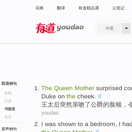
词典
翻译
有道精品课
云笔记
中英
有道 - 网易旗下搜索
双语例句
The
Queen
Mother
surprised cou
全部
Duke
on
the
cheek
.
口语
王
太后
突然
亲吻
了
公爵
的脸颊，
书面语
youdao
论文
I
was
shown to
a
bedroom
, I
had
原声例句