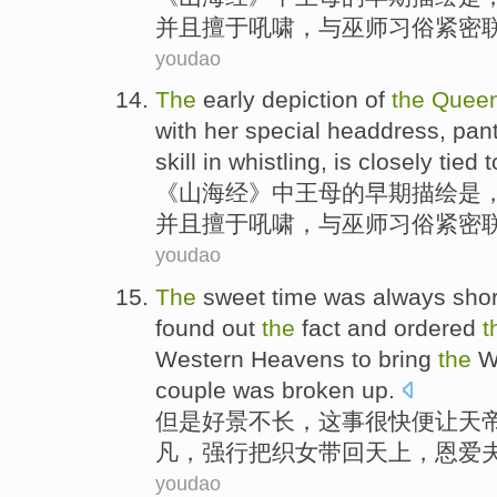
并且
擅于吼啸，
与
巫师习俗紧密
youdao
The
early
depiction
of
the
Quee
with
her
special
headdress
,
pan
skill in whistling, is
closely
tied t
《山海经》
中
王母
的
早期
描绘
是
并且擅于吼啸，
与
巫师习俗
紧密
youdao
The
sweet time was always
shor
found out
the
fact and
ordered
t
Western
Heavens
to bring
the
W
couple
was
broken up
.
但是好景不长
，
这
事
很快便
让
天
凡，强行把
织女
带回
天上
，
恩爱
youdao