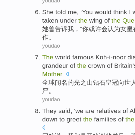
youdao
She
told
me
, ‘
You
would
think
I
taken under
the
wing
of
the
Que
她
曾告诉
我
，“
你
或许会
认为
女皇
作。
youdao
The
world
famous Koh-i-noor
di
grandeur
of
the
crown
of
Britain
Mother
.
全球
闻名
的
光之山
钻石
皇冠
向世
严
。
youdao
They said
, '
we
are
relatives
of
Ah
down
to
greet
the
families
of
the