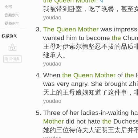
the
Queen
Mother
.
全部
我
被
带到
卧室
，
吃
了晚餐，
甚至
音频例句
youdao
视频例句
The
Queen
Mother
was impress
权威例句
wanted
him
to become
the
Chu
王母
对伊
索尔
德坚忍不拔的品质
继承人。
go
返回词典
top
youdao
When
the
Queen
Mother
of
the
was very
angry
.
She brought Zh
天上的
王母
娘娘
知道
了
这件
事，
youdao
Three
of
her
ladies-in-waiting
ha
Mother
did not
hate
the
Duches
她
的
三
位待
侍夫人
证明
王
太后
并