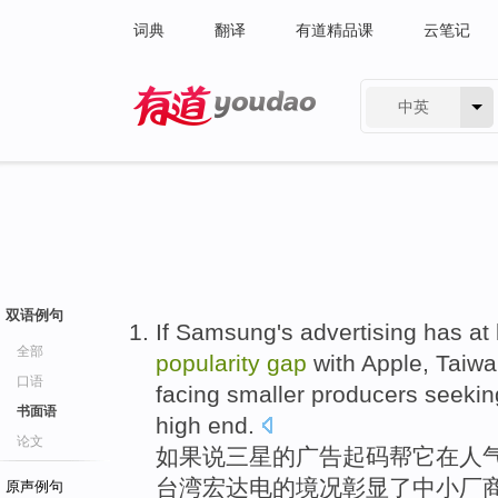
词典
翻译
有道精品课
云笔记
中英
有道 - 网易旗下搜索
双语例句
If
Samsung's
advertising
has at 
全部
popularity
gap
with
Apple
,
Taiwa
口语
facing
smaller
producers
seekin
书面语
high end.
论文
如果说
三星
的
广告
起码
帮
它
在
人
台湾
宏达
电的境况彰显
了
中小
厂
原声例句