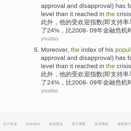
approval
and
disapproval
)
has
f
level
than
it reached
in
the
crisi
此外
，
他
的
受欢迎
指数
(即
支持率
了
24%，
比
2008
-
09年
金融
危机
youdao
Moreover
,
the
index
of
his
popul
approval
and
disapproval
)
has
f
level
than
it reached
in
the
crisi
此外
，
他
的
受欢迎
指数
(即
支持率
了
24%，
比
2008
-
09年
金融
危机
youdao
关于有道
Investors
有道智选
官方博客
技术博客
诚聘英