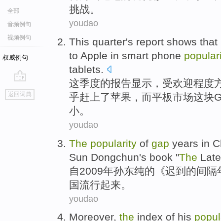
挑战
。
全部
youdao
音频例句
视频例句
This
quarter
's
report
shows
that
to
Apple
in
smart
phone
popular
权威例句
tablets
.
这
季度
的
报告
显示
，受
欢迎
程度
go
返回词典
乎
赶上
了
苹果
，
而
平板市场这块Go
top
小。
youdao
The
popularity
of
gap
years
in
C
Sun
Dongchun
's
book "
The
Late
自2009
年
孙东纯
的
《
迟到
的
间隔
国
流行
起来。
youdao
Moreover
,
the
index
of
his
popul