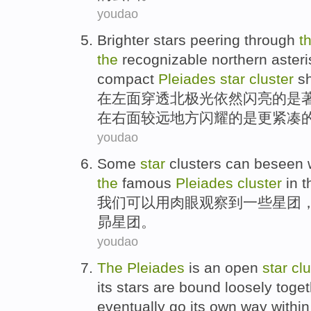
youdao
Brighter stars peering through
t
the
recognizable
northern
aster
compact
Pleiades
star
cluster
s
在
左面
穿透
北极光
依然闪亮
的
是
在右面较
远地方
闪耀
的是
更
紧凑
youdao
Some
star
clusters
can
beseen 
the
famous
Pleiades
cluster
in 
我们
可以
用
肉眼
观察到
一些
星团
昴星团
。
youdao
The
Pleiades
is an
open
star
clu
its
stars
are
bound loosely
toget
eventually
go
its own
way
within