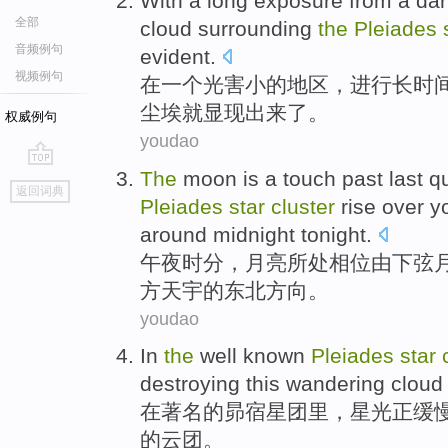
With
a
long
exposure
from a da
全部
cloud
surrounding
the
Pleiades
音频例句
evident
.
视频例句
在
一个
光害小
的
地区
，进行
长时
尘埃
就显现出来了。
权威例句
youdao
The
moon
is a touch past last q
go
返回词典
top
Pleiades
star
cluster
rise over
y
around midnight tonight
.
午夜时分，
月亮
所处
相位
由下弦
方
天宇
的东北方向。
youdao
In
the
well known
Pleiades
star
destroying
this
wandering
cloud
在
著名
的
昴
宿
星团里，
星光
正
缓
的
云团
。