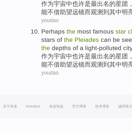
作为宇宙中
也许是
最
出名
的
星团
能
不
借助
望远镜
而观测到其中
明
youdao
Perhaps
the
most
famous
star
c
stars
of
the
Pleiades
can be
se
the
depths
of
a light-polluted
cit
作为宇宙中
也许是
最
出名
的
星团
能
不
借助
望远镜
而观测到其中
明
youdao
关于有道
Investors
有道智选
官方博客
技术博客
诚聘英