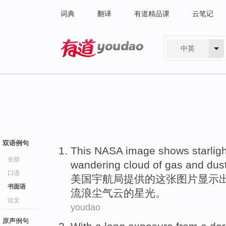
词典
翻译
有道精品课
云笔记
中英
有道 - 网易旗下搜索
双语例句
This NASA
image
shows
starlig
全部
wandering
cloud
of
gas
and
dus
口语
美国
宇航局
提供
的
这
张图片
显示
书面语
流浪
尘
气
云
的
星光
。
论文
youdao
原声例句