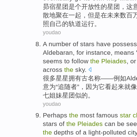
昴
宿星团
是个
开放性
的
星团
，
这
散
地
聚在一起
，但是在未来数百
照
自己
的
轨道运行
。
youdao
A number of
stars
have posses
Aldebaran
,
for instance
, means 
seems
to follow
the
Pleiades
,
or
across
the
sky
.
很多
星星
拥有
古
名称
——
例如
Ald
意为“
追随者
”，
因为
它
看起来
就像
七
姐妹
星团似的。
youdao
Perhaps
the
most
famous
star
c
stars
of
the
Pleiades
can be
se
the
depths
of
a light-polluted
cit