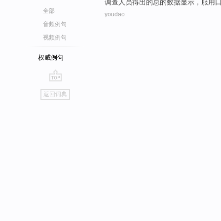
调查人员
得出
的
总的
数据显示，服用
全部
youdao
音频例句
视频例句
权威例句
go
返回词典
top