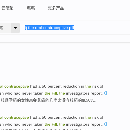
云笔记
惠惠
更多产品
英
al
contraceptive
had a 50 percent reduction in
the
risk
of
n who had
never
taken
the
Pill
,
the
investigators
report.
口服
避孕药
的
女性
患
卵巢癌
的几率
比
没有
服药
的低50%。
al
contraceptive
had a 50 percent reduction in
the
risk
of
n who had
never
taken
the
Pill
,
the
investigators
report.