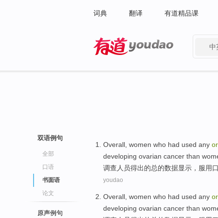
词典
翻译
有道精品课
中
有道 - 网易旗下搜索
双语例句
Overall
,
women
who had used any
or
全部
developing
ovarian cancer
than
wome
口语
调查人员
得出
的
总的
数据显示，服用
书面语
youdao
论文
Overall
,
women
who had used any
or
developing
ovarian cancer
than
wome
原声例句