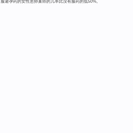
口服
避孕药
的
女性
患
卵巢癌
的几率
比
没有
服药
的低50%。