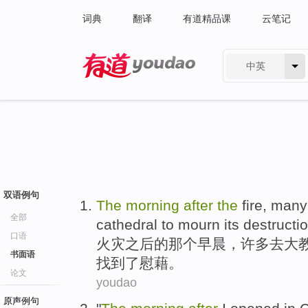
词典
翻译
有道精品课
云笔记
中英
有道 - 网易旗下搜索
双语例句
The
morning
after
the
fire
,
many
全部
cathedral to
mourn
its
destructi
口语
火灾
之后
的
那个
早晨
，
许多
去
大
书面语
找到了
慰藉
。
论文
youdao
原声例句