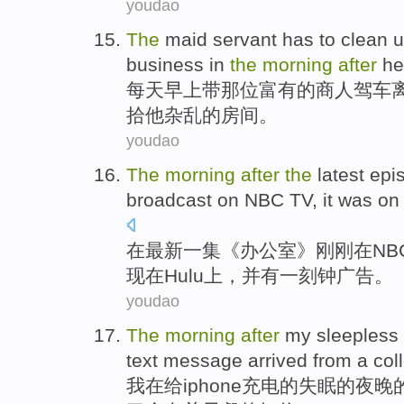
youdao
The
maid servant
has to
clean 
business in
the
morning
after
he
每天早上
带那位
富有
的
商人
驾车
拾
他
杂乱
的
房间
。
youdao
The
morning
after
the
latest
epi
broadcast
on
NBC
TV
,
it
was
on
在
最新
一
集
《
办公室
》刚刚
在
NB
现在
Hulu
上，并
有
一刻钟
广告
。
youdao
The
morning
after
my
sleepless
text message arrived from
a
col
我
在
给iphone
充电
的
失眠
的
夜晚