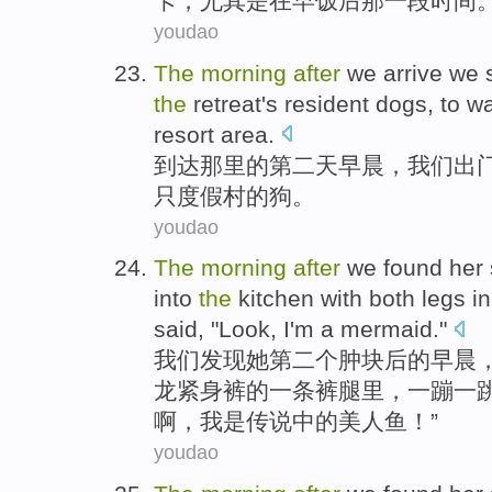
卡
，
尤其是
在
早饭
后
那
一段时间
youdao
The
morning
after
we
arrive
we
s
the
retreat's resident
dogs
, to
wa
resort area
.
到达那里
的
第二
天早晨，
我们
出
只度假村
的
狗
。
youdao
The
morning
after
we
found
her
into
the
kitchen
with
both
legs
i
said
, "
Look
,
I
'm a
mermaid
."
我们
发现
她
第二个
肿块
后
的
早晨
龙
紧身
裤的
一
条裤腿
里，一
蹦
一
啊，我
是
传说中的美人鱼
！”
youdao