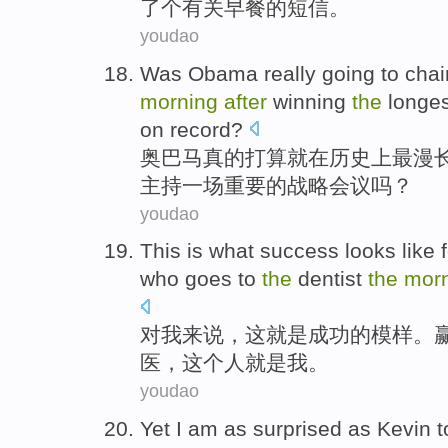
了个有关早餐的短信。
youdao
Was Obama
really
going to
chai
morning
after
winning
the
longes
on
record
?
奥
巴马
真的
打算
就
在
历史
上最漫
主持
一场
重要
的
战略
会议
吗？
youdao
This
is
what
success
looks
like 
who
goes
to
the
dentist
the
mor
对
我
来说，
这
就是
成功
的
模样
。
医
，
这个
人
就是
我。
youdao
Yet
I am
as
surprised
as
Kevin
t