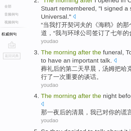
"
The
morning
after
I
opened
in 
全部
Stuart
remembered
, "I
signed
a
音频例句
Universal
."
视频例句
“
当
我
打开
契诃夫
的《
海鸥
》的那
道
，“我
与
环球
公司签订
了
七年
的
权威例句
youdao
The
morning
after
the
funeral
,
T
go
返回词典
top
to
have
an
important
talk
.
葬礼
后
的
第二
天早晨，
汤姆
把
哈
行
了
一
次重要的谈话。
youdao
The
morning
after
the
night befo
那
一夜
后
的
清晨
，
我
已
对
你
的
谎
youdao