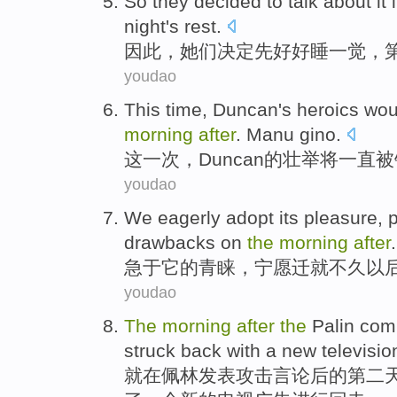
So
they
decided
to talk
about it
night's rest
.
因此
，
她们
决定
先
好好睡一觉，
youdao
This
time
,
Duncan
's
heroics
wou
morning
after
. Manu gino.
这
一次
，
Duncan
的
壮举
将
一直
被
youdao
We eagerly adopt
its
pleasure
,
p
drawbacks
on
the
morning
after
.
急于
它
的
青睐
，
宁愿
迁就
不久
以
youdao
The
morning
after
the
Palin
com
struck back with
a
new
televisio
就
在
佩林
发表攻击言论
后
的
第二