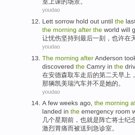
室上课
的场景。
youdao
Lett
sorrow
hold out
until
the
las
the
morning
after
the
world
will
让
忧伤
坚持
到
最后
一刻
，
也许
在
youdao
The
morning
after
Anderson
too
discovered
the
Camry
in
the
dri
在
安德森
取
车
走后的第二
天早上
那
辆凯美瑞汽车并
不是
她的。
youdao
A few
weeks
ago
,
the
morning
a
landed
in
the
emergency room
w
几个
星期
前
，
也就是阵亡将士
纪
激烈胃痛而
被送到
急诊室
。