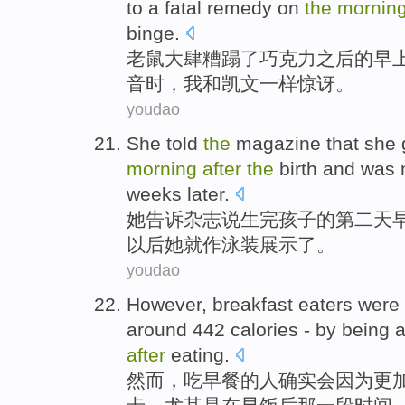
to
a
fatal
remedy on
the
mornin
binge
.
老鼠
大肆糟蹋了
巧克力
之后
的
早
音时
，
我
和
凯文
一样
惊讶
。
youdao
She
told
the
magazine
that
she
morning
after
the
birth and
was
weeks
later
.
她
告诉
杂志
说
生
完孩子
的
第二
天
以后她
就
作泳装展示了。
youdao
However
,
breakfast eaters
were 
around
442
calories - by being
a
after
eating
.
然而
，吃
早餐
的人确实会因为
更