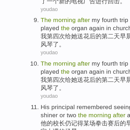
了
一个
新的
电视广告进行回击。
youdao
The
morning
after
my
fourth
trip
played
the
organ
again
in
churc
我
第四
次
给
她
送花
后
的
第二
天早
风琴
了。
youdao
The
morning
after
my
fourth
trip
played
the
organ
again
in
churc
我
第四
次
给
她
送花
后
的
第二
天早
风琴
了。
youdao
His
principal
remembered seein
shiner
or
two
the
morning
after
他
的
校长
仍
记得
某场拳击赛后
的