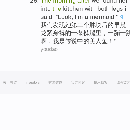
The
morning
after
we
found
her
into
the
kitchen
with
both
legs
i
said
, "
Look
,
I
'm a
mermaid
."
我们
发现
她
第二个
肿块
后
的
早晨
龙
紧身
裤的
一
条裤腿
里，一
蹦
一
啊，我
是
传说中的美人鱼
！”
youdao
关于有道
Investors
有道智选
官方博客
技术博客
诚聘英