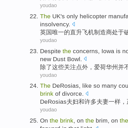
youdao
The
UK
's only
helicopter
manufa
insolvency
.
英国
唯一
的
直升飞机
制造商
处于
youdao
Despite
the
concerns
,
Iowa
is n
new
Dust
Bowl.
除了
这些
关注点外
，
爱荷华州
并
youdao
The
DeRosias
,
like
so
many
cou
brink
of
divorce
.
DeRosias
夫妇
和
许多
夫妻
一样
，
youdao
On
the
brink
,
on
the
brim
,
on
th