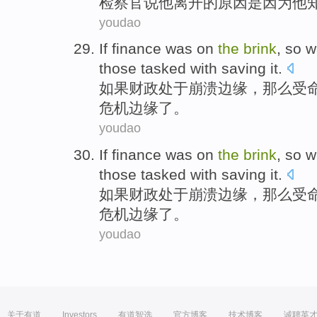
检察官
说
他
离开
的
原因
是因为
他
youdao
If
finance
was on
the
brink
,
so
w
those
tasked
with
saving
it
.
如果
财政
处于
崩溃
边缘，
那么
受
危机边缘了。
youdao
If
finance
was on
the
brink
,
so
w
those
tasked
with
saving
it
.
如果
财政
处于
崩溃
边缘，
那么
受
危机边缘了。
youdao
关于有道
Investors
有道智选
官方博客
技术博客
诚聘英