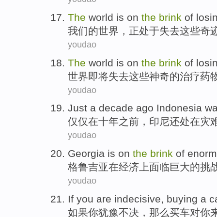
The
world
is on
the
brink
of
losi
我们
的
世界
，正处于
失去
这些
奇
youdao
The
world
is on
the
brink
of
losi
世界
即将
失去
这些
神奇
的
治疗药
youdao
Just
a
decade
ago
Indonesia
w
仅仅
在
十年
之前
，
印尼
还处在
灾
youdao
Georgia
is
on
the
brink
of
enorm
格鲁吉亚
在
经济
上
面临
巨大
的
挑
youdao
If
you
are indecisive
,
buying
a c
如果
你
犹豫不决
，那么
买车
对你