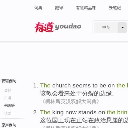
词典
翻译
有道精品课
云笔记
中英
有道 - 网易旗下搜索
双语例句
The
church
seems to
be
on
the
全部
该
教会
看来
处于
分裂
的
边缘
。
口语
《柯林斯英汉双解大词典》
书面语
The
king
now
stands
on
the
brin
论文
这位
国王
现在
正站
在
政治
悬崖
的
原声例句