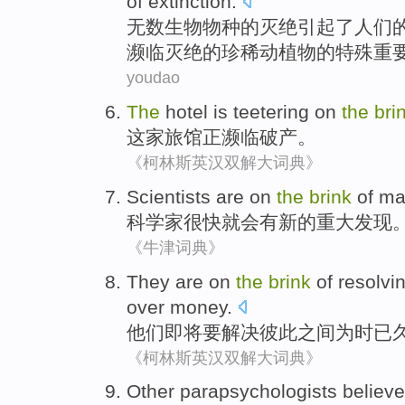
of extinction.
无数
生物
物种
的
灭绝
引起了人们
濒临
灭绝的
珍稀
动植物
的
特殊
重
youdao
The
hotel
is teetering
on
the
bri
这家
旅馆
正
濒临破产。
《柯林斯英汉双解大词典》
Scientists
are on
the
brink
of ma
科学家
很快就会有
新的
重大
发现
《牛津词典》
They
are on
the
brink
of
resolvi
over
money
.
他们
即将要
解决
彼此之间
为时
已
《柯林斯英汉双解大词典》
Other
parapsychologists
believe