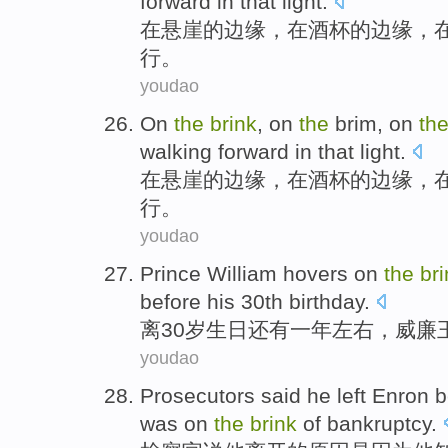
forward
in
that
light
.
在
悬崖
的
边缘，在酒杯的
边缘
，
行
。
youdao
On
the
brink
,
on
the
brim
,
on
th
walking forward
in
that
light
.
在
悬崖
的
边缘，在酒杯的
边缘
，
行
。
youdao
Prince
William hovers
on
the
br
before
his
30th
birthday
.
离
30岁
生日还有
一
年
左右
，威廉
youdao
Prosecutors
said
he
left
Enron
b
was on
the
brink
of
bankruptcy
.