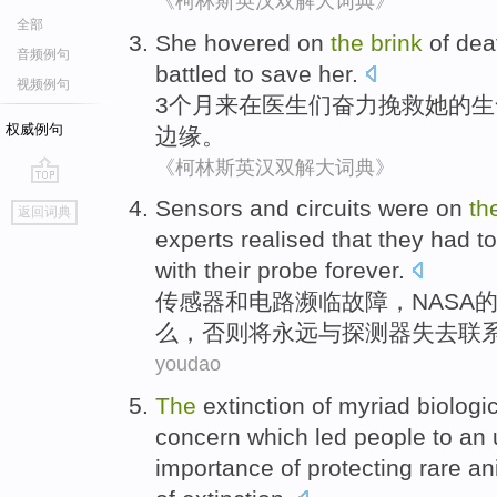
《柯林斯英汉双解大词典》
全部
She
hovered on
the
brink
of
dea
音频例句
battled to
save
her
.
视频例句
3个
月来
在
医生们
奋力
挽救
她
的
生
权威例句
边缘
。
《柯林斯英汉双解大词典》
go
Sensors
and
circuits
were on
th
返回词典
top
experts
realised
that
they
had to
with
their probe
forever
.
传感器
和
电路
濒临
故障
，
NASA
么
，
否则
将永远
与
探测器
失去
联
youdao
The
extinction
of
myriad
biologi
concern
which led
people
to
an
importance
of
protecting
rare
an