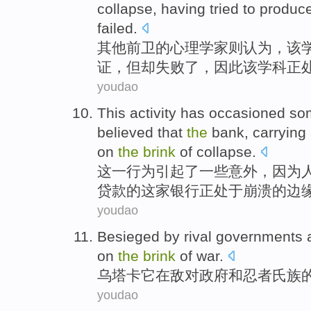
collapse
,
having tried
to
produc
failed
.
其他
前卫
的
心理学家则
认为
，
该
证
，但却失败了，因此该学科正
youdao
This
activity
has occasioned
so
believed that
the
bank
,
carrying
on
the
brink
of
collapse
.
这
一
行为
引起
了
一些
意外
，
因为
贷款
的
这家
银行正处于崩溃
的
边
youdao
Besieged
by
rival
governments
on
the
brink
of
war
.
乌塔卡
它
在
敌对
政府
和
忍者
氏族
youdao