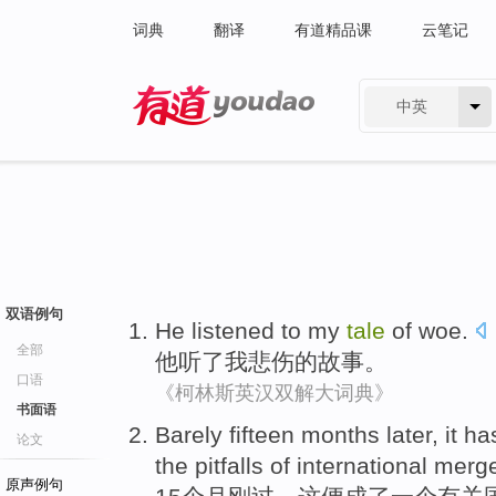
词典
翻译
有道精品课
云笔记
中英
有道 - 网易旗下搜索
双语例句
He
listened to
my
tale
of
woe
.
全部
他
听
了
我
悲伤
的
故事
。
口语
《柯林斯英汉双解大词典》
书面语
Barely
fifteen
months
later,
it
ha
论文
the
pitfalls
of
international
merge
原声例句