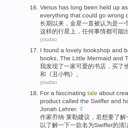
Venus
has long
been held up
as
everything
that
could
go wrong
o
长期
以来，
金星
一直被
认为是
一
这样的
行星上
，
任何
事情都
可能
youdao
I
found
a
lovely
bookshop
and
b
books
, The
Little Mermaid
and
T
我
发现了
一家
可爱的
书店
，
买了
和
《丑小鸭》。
youdao
For
a
fascinating
tale
about
crea
product
called
the
Swiffer
and
h
Jonah
Lehrer
.
作家
乔纳
·
莱
勒建议，若想要了解
以了解一下一款
名为
Swiffer
的
清