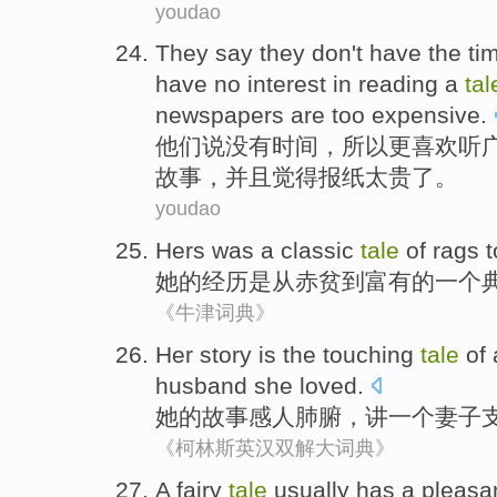
youdao
They
say
they don
't
have the
ti
have
no
interest in
reading
a
tal
newspapers
are too
expensive
.
他们
说
没有
时间
，
所以
更喜欢
听
故事
，
并且
觉得
报纸
太
贵了
。
youdao
Hers
was
a
classic
tale
of
rags
t
她的
经历是从赤贫
到
富有
的
一个
《牛津词典》
Her
story
is
the
touching
tale
of
husband
she
loved
.
她
的
故事
感人肺腑
，讲
一个
妻子
《柯林斯英汉双解大词典》
A
fairy
tale
usually has a pleasa