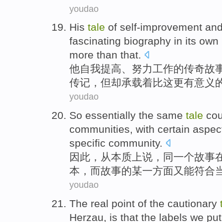
youdao
His
tale
of
self-improvement
an
fascinating
biography
in its own 
more
than
that
.
他
自我提高
、
努力
工作
的
传奇故
传记
，
但却
承载着
比
这
更
有意义
youdao
So
essentially
the same
tale
cou
communities
, with
certain
aspec
specific
community
.
因此，
从本质上说
，
同一个
故事
本，而故事的
某
一方面又
能符合
youdao
The
real
point
of
the
cautionary
Herzau, is that the
labels
we
put