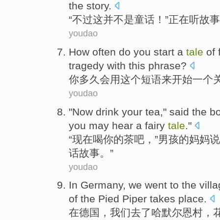
the
story
.
“
不过
这
并
不是
童话
！”
正在
听故事
youdao
How often do
you
start
a
tale
of
tragedy
with
this
phrase
?
你
多久会
用
这个
短语来
开始
一个
youdao
"
Now
drink
your
tea
,"
said
the b
you
may
hear
a
fairy
tale
."
“
现在
喝
你
的
茶吧
，”
男孩
的
妈妈
说
话
故事。”
youdao
In
Germany
,
we
went to
the
vill
of
the
Pied
Piper
takes
place
.
在
德国
，
我们
去
了哈默尔恩
村
，