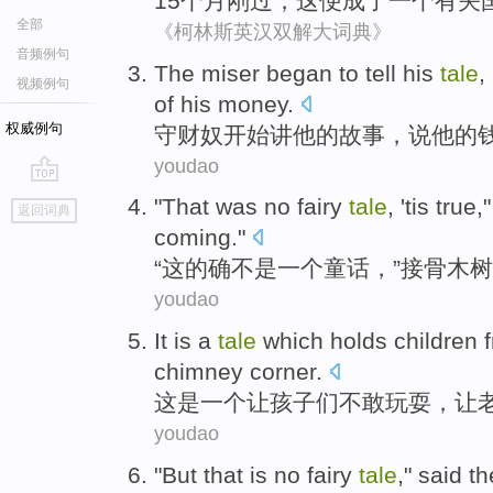
15
个月
刚
过，
这
便
成了
一个
有关
全部
《柯林斯英汉双解大词典》
音频例句
The miser
began to
tell
his
tale
,
视频例句
of
his
money
.
权威例句
守财奴
开始
讲
他
的
故事
，
说
他
的
youdao
go
"
That
was
no
fairy
tale
, 'tis
true
,
返回词典
top
coming
."
“
这
的确
不是
一个
童话，”
接骨木树
youdao
It
is
a
tale
which holds
children
f
chimney
corner
.
这
是
一个
让
孩子们
不敢
玩耍
，
让
youdao
"
But
that
is no
fairy
tale
,"
said
th