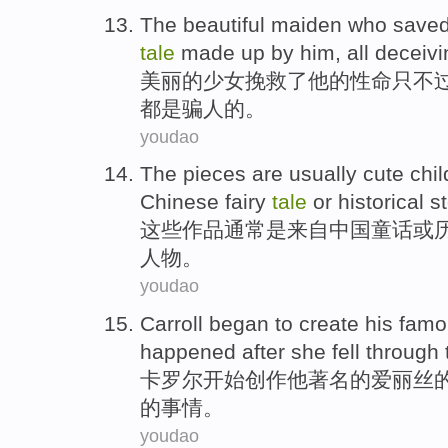
The
beautiful
maiden who
save
tale
made up
by
him
,
all
deceivi
美丽
的
少女
挽救了
他
的
性命
只不
都
是骗人的。
youdao
The
pieces
are
usually
cute
chil
Chinese
fairy
tale
or
historical
st
这些
作品
通常
是
来自
中国
童话
或
人物
。
youdao
Carroll
began to
create
his
famo
happened
after
she
fell through
卡罗尔
开始
创作
他
著名的
爱丽丝
的
事情
。
youdao