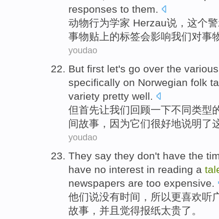
responses
to them.
动物
行为学家 Herzau
说
，
这个
警
事物
贴上
的
标签
会
影响
我们
对事
youdao
But
first
let
's
go
over the
various
specifically
on
Norwegian
folk
ta
variety
pretty
well
.
但
首先
让
我们
回顾
一下
不同
类型
间
故事
，
因为
它们
很
好地
说明了
youdao
They
say
they don
't
have the
ti
have
no
interest in
reading
a
tal
newspapers
are too
expensive
.
他们
说
没有
时间
，
所以
更喜欢
听
故事
，
并且
觉得
报纸
太
贵了
。