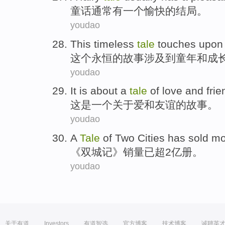
童
话通常有一个愉快的结局。
youdao
T
his timeless
tale
touches upon 
这
个永恒的故事涉及到童年和成
youdao
I
t is about a
tale
of love and frie
这
是一个关于爱和友谊的故事。
youdao
A
Tale
of Two Cities has sold mo
《
双城记》销量已超2亿册。
youdao
关于有道
Investors
有道智选
官方博客
技术博客
诚聘英