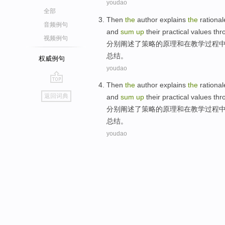
youdao
全部
Then
the
author explains
the
rational
音频例句
and
sum
up
their
practical
values
thr
视频例句
分别
阐述
了
策略
的
原理
和
在
教学
过程
总结
。
权威例句
youdao
Then
the
author explains
the
rational
go
返回词典
and
sum
up
their
practical
values
thr
top
分别
阐述
了
策略
的
原理
和
在
教学
过程
总结
。
youdao