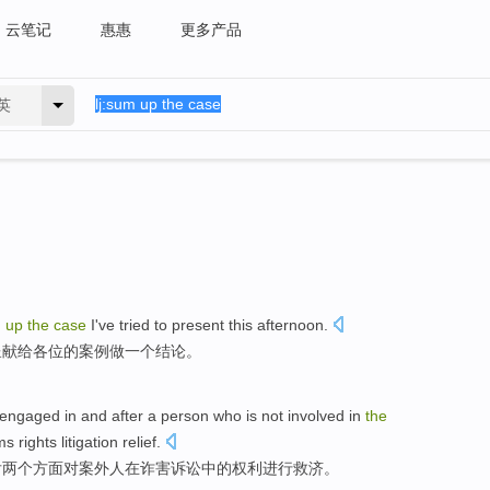
云笔记
惠惠
更多产品
英
m
up
the
case
I
've
tried to present
this afternoon
.
呈
献给
各位
的
案例
做一个结论。
engaged in
and after a person who is not involved
in
the
ims
rights
litigation
relief
.
后
两个
方面
对案外人
在
诈
害诉讼中的
权利
进行救济。