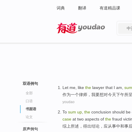
词典
翻译
有道精品课
中
有道 - 网易旗下搜索
双语例句
Let me,
like
the
lawyer
that
I
am,
su
全部
作为一个
律师
，
我
要
想
对
今天
下午
所
口语
youdao
书面语
To
sum
up
,
the
conclusion
should be
论文
case
at
two
aspects
of
the
fraud
vict
综
上所述，
得出
结论，
应
从事
中和事
原声例句