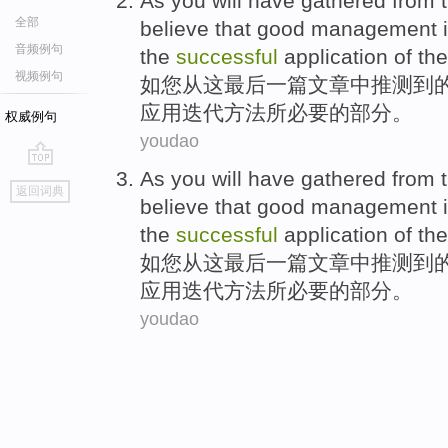
As
you
will have
gathered
from
全部
believe
that
good
management
音频例句
the
successful
application
of
th
视频例句
如
您
从
这
最后一
篇文章
中推测到
应用
迭代
方法
所必要
的
部分。
权威例句
youdao
As
you
will have
gathered
from
go
返回词典
top
believe
that
good
management
the
successful
application
of
th
如
您
从
这
最后一
篇文章
中推测到
应用
迭代
方法
所必要
的
部分。
youdao