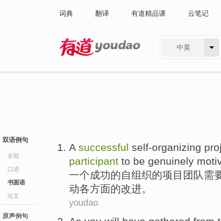
词典
翻译
有道精品课
云笔记
中英
有道 - 网易旗下搜索
双语例句
A
successful
self-organizing
pro
全部
participant
to
be
genuinely moti
口语
一
个
成功的
自组织
的
项目
团队
需
书面语
动各方面的改进。
论文
youdao
原声例句