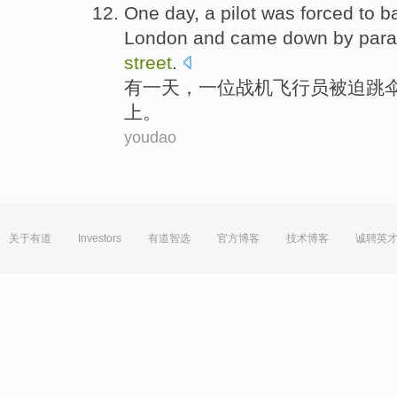
One
day
,
a
pilot
was forced to
ba
London
and came down by
para
street
.
有
一
天
，
一
位
战机
飞行员
被迫
跳
上
。
youdao
关于有道
Investors
有道智选
官方博客
技术博客
诚聘英