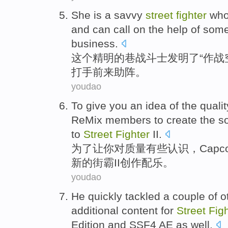
She is
a savvy
street
fighter
wh
and
can
call
on the help
of
som
business
.
这个
精明
的
巷战
斗士
发明了
“
作战
打手前来
助阵
。
youdao
To
give
you
an idea
of
the
qualit
ReMix
members
to
create
the
s
to
Street
Fighter
II
.
为了
让
你
对
质量
有些认识，
Capc
新
的
街霸
II
创作
配乐
。
youdao
He
quickly
tackled a
couple
of
o
additional
content
for
Street
Fig
Edition
and
SSF4
AE
as well
.