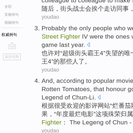
colleague
to colleague
to make 
全部
随后
，
街头
战士
会
挨个走访同事
音频例句
youdao
视频例句
Probably
the only
people who
w
权威例句
Street
Fighter
IV were
the
ones
game
last year
.
也许
对
“
超级
街头
霸王
4”
失望
的
唯
go
返回词典
top
王4”的
那些
人
了。
youdao
And,
according to
popular
movi
Rotten
Tomatoes
,
that honour
go
Legend
of
Chun-Li.
根据
很
受
欢迎的影评
网站
“
烂
番茄
果，“年度最烂
电影
”
这项
殊荣归属
Fighter
： The Legeng of Chun -
youdao