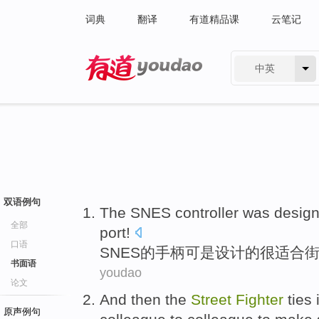
词典
翻译
有道精品课
云笔记
中英
有道 - 网易旗下搜索
双语例句
The SNES
controller was
desig
全部
port!
口语
SNES
的手柄可是
设计
的很
适合
书面语
youdao
论文
And then
the
Street
Fighter
ties
原声例句