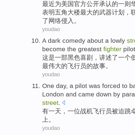
最近
为
美国
官方
公开
承认
的
一则
表明
五角
大楼
最大
的
武器
计划
，
了网络侵入。
youdao
A
dark
comedy
about
a
lowly
str
become
the greatest
fighter
pilo
这是一部
黑色
喜剧
，讲述了
一
个
最
伟大的
飞行员
的故事。
youdao
One
day
,
a
pilot
was forced to
ba
London
and came down by
para
street
.
有
一
天
，
一
位
战机
飞行员
被迫
跳
上
。
youdao