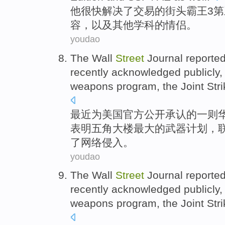
他
很快
解决
了交易
的
街头
霸王
3
第
容
，
以及
其他
学科
的
情侣
。
youdao
The
Wall
Street
Journal
reporte
recently
acknowledged
publicly
weapons
program
,
the Joint
Str
最近
为
美国
官方
公开
承认
的
一则
表明
五角
大楼
最大
的
武器
计划
，
了网络侵入。
youdao
The
Wall
Street
Journal
reporte
recently
acknowledged
publicly
weapons
program
,
the Joint
Str