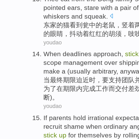
pointed
ears
,
stare
with
a pair of
whiskers
and
squeak
.
东家
的
猫
看到
瓮
中的
老鼠
，竖着
的
眼睛
，
抖动
着红红的胡须，吱
youdao
When
deadlines
approach
,
stic
scope
management
over
shippi
make a (
usually
arbitrary
, anywa
当
最终
期限
迫近时
，要
支持
团队
为了
在
期限内完成工作而
交付
差
断
)。
youdao
If
parents
hold
irrational
expecta
recruit
shame
when
ordinary
an
stick
up
for
themselves
by
rollin