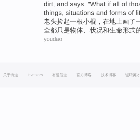
dirt
,
and
says
, "
What
if
all
of
tho
things
,
situations
and
forms
of
li
老头
捡
起
一
根
小
棍，
在
地上
画了
全都
只是
物体
、
状况
和
生命
形式
youdao
关于有道
Investors
有道智选
官方博客
技术博客
诚聘英