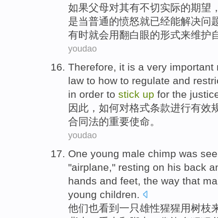
如果
父母
对其
有不切实际
的
期望
是
当
普通
的
愤怒
就
已经能
解决
问
有时
就会
用
翻白眼
的形式来维护
youdao
Therefore
,
it is
a
very important
law
to how
to
regulate
and restr
in order to
stick
up
for the
justic
因此
，
如何
对
格式
条款
进行有效
合同法
的
重要
使命
。
youdao
One
young male
chimp
was
see
"
airplane
,"
resting on
his
back
an
hands
and
feet
, the way that
ma
young children
.
他们
也
看到
一
只
雄性
猩猩
用
树枝