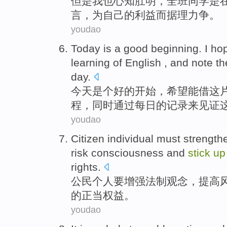
但是
我
也
心知肚明
，
全班
同学
是
言，
为
自己的利益
而
据理力争
。
youdao
Today
is a
good
beginning
.
I ho
learning
of
English
,
and
note
th
day
.
今天
是个
好的
开始
，
希望
能
借
这
程
，
同时
通过
每日
的
记录
来见证
youdao
Citizen
individual
must
strength
risk
consciousness
and
stick
up
rights
.
公民
个人
要
增强
法制
观念
，
提高
的
正当
权益。
youdao