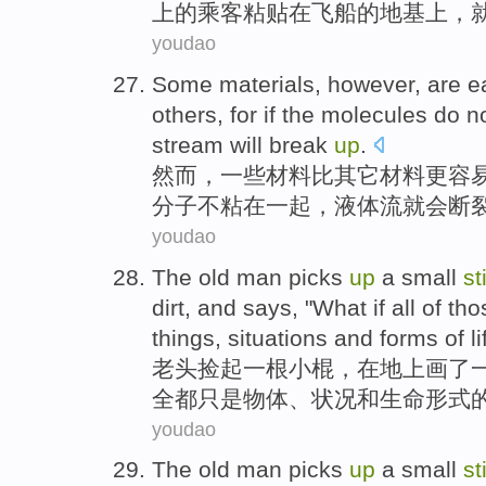
上的
乘客
粘贴
在
飞船的
地基
上，
youdao
Some
materials
,
however
,
are e
others
,
for
if
the
molecules
do n
stream
will
break
up
.
然而
，
一些
材料
比
其它
材料
更
容
分子
不
粘
在一起
，
液体
流
就会断
youdao
The
old man
picks
up
a
small
st
dirt
,
and
says
, "
What
if
all
of
tho
things
,
situations
and
forms
of
li
老头
捡
起
一
根
小
棍，
在
地上
画了
全都
只是
物体
、
状况
和
生命
形式
youdao
The
old man
picks
up
a
small
st