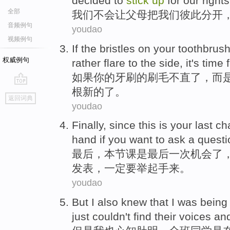
decided to
stick
up
for our
rights
全部
我们
不会
让
父母
把
我们
彼此
分开
音频例句
youdao
视频例句
If
the
bristles
on
your
toothbrus
权威例句
rather
flare to the
side
, it
's
time
f
如果
你
的
牙刷
的
刷
毛
不
直
了，
而
根
新的
了。
go
返回词典
top
youdao
Finally
, since
this
is
your
last
ch
hand
if
you
want to ask
a
questi
最后
，
本
节课
是
最后
一
次机会
了
发表，一定要举起
手
来。
youdao
But
I
also
knew that
I
was
being
just couldn't find
their
voices
an