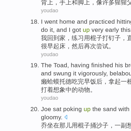
背上
，
手上
和
脚
上，像
许多
猩猩
youdao
I
went
home
and
practiced
hitti
do it
, and I
got
up
very early
thi
我
回到
家
，
练习
用
棍子
打
钉子
，
很早
起床
，
然后
再次
尝试
。
youdao
The Toad
,
having finished
his b
and swung
it vigorously,
belabou
癞蛤蟆
托德
吃
完
早饭
后，
拿
起
一
打着想象中的动物。
youdao
Joe
sat
poking
up
the sand
with
gloomy
.
乔
坐在那儿
用
棍子
捅
沙子
，一副