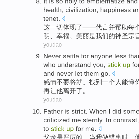
It
is so holy to
emblematize
an
health
,
civilization
,
happiness
a
tenet
.
这
一切体现了——
代言
并帮助
每
明
、
幸福
、
美丽
是
我们的神圣宗
youdao
Never
settle
for anyone less th
who
understand
you,
stick
up
fo
and never
let
them
go
.
感情
不要
将就
。
找到
一个
人
能懂
再让
他
离开了
。
youdao
Father
is
strict
.
When
I
did
some
criticized
me
sternly
.
In contrast
to
stick
up
for me.
父亲
是
严厉
的。
当
我
做
错事
时，