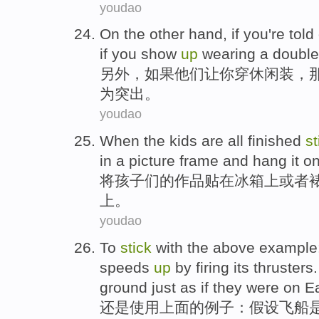
youdao
On the other hand
,
if
you
're tol
if you
show
up
wearing a double
另外
，
如果
他们让
你
穿
休闲装
，
为
突出
。
youdao
When
the
kids
are
all finished
st
in a
picture frame
and
hang
it o
将
孩子
们的
作品
贴
在
冰箱
上
或者
上
。
youdao
To
stick
with
the above
example
speeds
up
by
firing
its
thrusters
ground
just
as if
they
were
on
E
还是
使用
上面
的
例子
：
假设
飞船