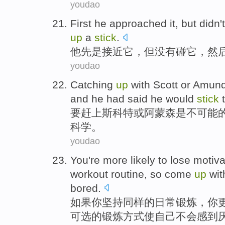
youdao
First
he
approached
it
,
but
didn't
up
a
stick
.
他
先是接近
它
，
但
没有
碰
它，
然
youdao
Catching
up
with
Scott
or
Amun
and
he
had
said
he
would
stick
t
要
赶上
斯科特
或
阿蒙森
是
不可能
科学
。
youdao
You
're more
likely
to
lose
motiva
workout
routine
,
so
come
up
wi
bored
.
如果
你
坚持
同样
的
日常
锻炼
，你
可选
的锻炼方式
使
自己
不会
感到