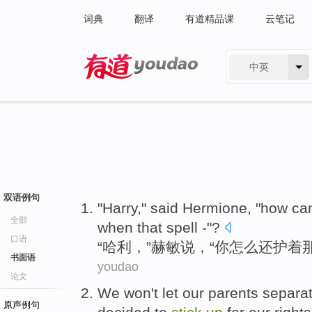
词典
翻译
有道精品课
云笔记
中英
有道 - 网易旗下搜索
双语例句
"
Harry
,"
said
Hermione
, "
how ca
全部
when
that
spell
-"?
口语
“
哈利
，”
赫敏
说
，“
你
怎么
还
护
着
书面语
youdao
论文
We
won't
let
our parents
separa
原声例句