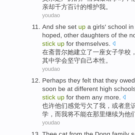
亲
却千方
百计
的维护我。
youdao
And
she
set
up
a
girls
'
school
in
hoped,
other
daughters
of the
no
stick
up
for
themselves
.
在
斋
普尔
她
建立
了
一
座
女子
学校
其中
学会
坚守
自己本性。
youdao
Perhaps
they
felt
that they
owed
soon
be
at
different
high school
stick
up
for
them
any more.
也许
他们
感觉
亏欠了
我
，
或者
意
学
，
而
我
将
不能
在
那里
继续
为
他
youdao
Thee
cat
from the
Dong
family
s