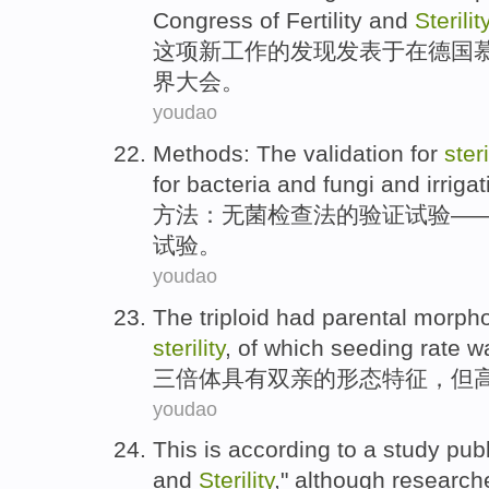
Congress
of
Fertility
and
Sterilit
这项
新
工作
的
发现
发表
于在德国
界
大会
。
youdao
Methods
:
The
validation
for
steri
for
bacteria
and
fungi
and
irriga
方法
：
无菌检查法
的
验证
试验
—
试验。
youdao
The
triploid
had
parental
morpho
sterility
, of
which seeding rate w
三倍体
具有
双亲的
形态
特征
，
但
youdao
This
is
according to
a
study
pub
and
Sterility
,"
although
research