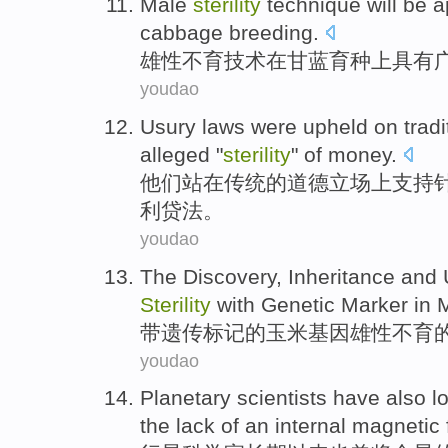
Male
sterility
technique
will be
a
cabbage
breeding
.
雄性
不育
技术
在
甘蓝
育种上
具有
youdao
Usury laws were upheld
on
tradi
alleged
"
sterility
"
of
money
.
他们站
在
传统
的
道德
立场上
支持
利贷法。
youdao
The
Discovery
,
Inheritance
and
Sterility
with
Genetic
Marker
in
带
遗传
标记
的
玉米
基因
雄性
不育
youdao
Planetary
scientists
have
also
l
the
lack of
an
internal
magnetic f