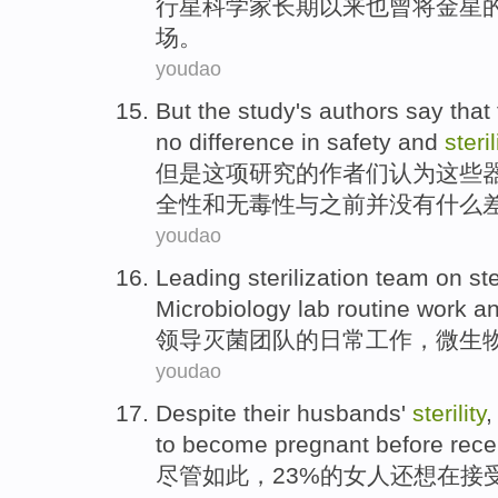
行星
科学家
长期以来
也
曾将
金星
场
。
youdao
But
the study
's authors
say
that
no
difference
in
safety
and
steril
但是
这项
研究的
作者
们
认为
这些
全性
和无毒性与之前并
没有
什么
youdao
Leading
sterilization
team
on ste
Microbiology
lab
routine work
a
领导
灭菌
团队
的
日常
工作
，
微生
youdao
Despite
their husbands'
sterility
to
become
pregnant
before
rece
尽管如此
，23%
的
女人
还
想
在
接