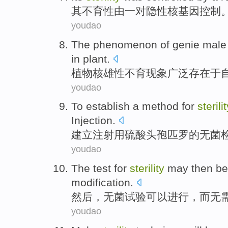
其
不育
性
由
一对
隐性核基因
控制
youdao
The
phenomenon
of genie
mal
in
plant
.
植物
核
雄性
不育
现象
广泛
存在于
youdao
To establish
a
method
for
sterili
Injection
.
建立
注射
用
硫酸
头孢
匹罗
的
无菌
youdao
The test
for
sterility
may
then
b
modification
.
然后
，
无菌
试验
可以
进行
，
而无
youdao