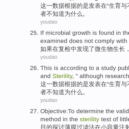
这
一
数据
根据
的
是
发表
在
“
生育
与
者
不
知道
为什么
。
youdao
If
microbial
growth
is
found
in
th
examined
does not
comply with
如果
在
复检中
发现
了
微生物
生长
youdao
This
is
according to
a
study
pub
and
Sterility
, ”
although
researc
这
一
数据
根据
的
是
发表
在
“
生育
与
者
不
知道
为什么
。
youdao
Objective:
To determine
the
valid
method
in
the
sterility
test of
litt
目的
探讨
薄膜
过滤
法
在
小
容量注