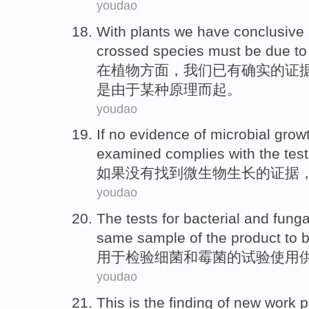
youdao
With
plants
we
have conclusive
crossed
species
must
be
due
t
在
植物方面
，
我们
已有
确实的
证
是
由于某种原理而起。
youdao
If
no
evidence
of
microbial
grow
examined
complies
with the test
如果
没有
找到
微生物
生长
的
证据
youdao
The
tests
for
bacterial
and
funga
same
sample
of
the
product
to 
用于
检验细菌
和
霉菌
的
试验
使用
youdao
This
is
the
finding
of
new
work
p