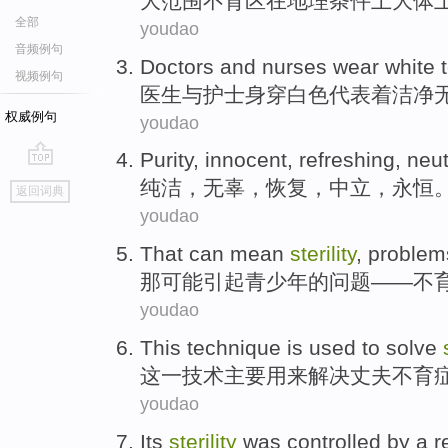
大
范围不育
区
在地理
条件上
大体
全部
youdao
音频例句
Doctors
and
nurses
wear
white
视频例句
医生
与
护士
身穿
白色
代表
着
洁净
权威例句
youdao
Purity
,
innocent
,
refreshing
,
neut
go
纯洁
，
无辜
，
恢复
，
中立
，
永恒
返回词典
top
youdao
That
can
mean
sterility
,
problem
那
可能
引起
青少年
的
问题
——
不
youdao
This
technique
is
used to
solve
这
一技术
主要
用来
解决
丈夫
不育
youdao
Its
sterility
was
controlled
by
a r