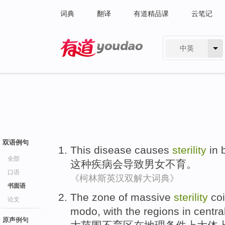
词典
翻译
有道精品课
云笔记
中英
有道 - 网易旗下搜索
双语例句
This
disease
causes
sterility
in 
全部
这种
疾病
会导致
男女不育
。
口语
《柯林斯英汉双解大词典》
书面语
The
zone
of
massive
sterility
co
论文
modo
,
with
the
regions
in centra
原声例句