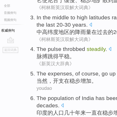
它
使
尼古丁
缓慢
、
稳步地
扩散
到
全部
《柯林斯英汉双解大词典》
音频例句
In the middle
to high
latitudes
ra
视频例句
the last
20-30
years.
权威例句
中
高纬度地区
的
降雨量
在
过去
的
2
《柯林斯英汉双解大词典》
go
The pulse throbbed
steadily
.
返回词典
top
脉搏
跳得平稳。
《新英汉大辞典》
The
expenses
,
of course
, go
u
当然
，
开支
在
稳步
增加。
youdao
The
population
of
India
has bee
decades
.
印度
的
人口
几十
年来
一直
在
稳步