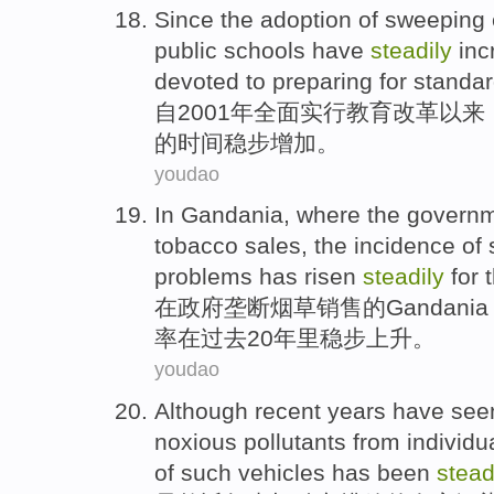
Since the
adoption
of sweeping
public
schools
have
steadily
inc
devoted to
preparing for
standar
自
2001年
全面
实行
教育
改革
以来
的
时间
稳步
增加
。
youdao
In
Gandania
, where
the
governm
tobacco
sales
, the
incidence
of
problems
has risen
steadily
for
在
政府
垄断
烟草
销售
的
Gandania
率
在
过去
20
年里
稳步
上升。
youdao
Although
recent
years
have seen
noxious
pollutants from
individu
of
such vehicles
has been
stead