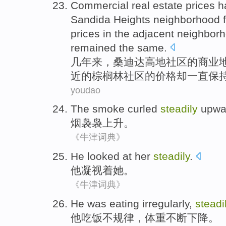
Commercial
real estate
prices
h
Sandida
Heights
neighborhood
prices
in
the
adjacent neighbor
remained the same.
几年
来，
桑
迪达高地
社区
的
商业
近
的
棕榈林社区的价格却一直保
youdao
The smoke
curled
steadily
upwa
烟
袅袅
上升
。
《牛津词典》
He
looked
at
her
steadily
.
他
凝视着
她
。
《牛津词典》
He
was eating
irregularly
,
steadi
他
吃饭
不规律
，
体重
不断
下降。