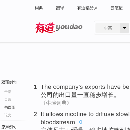
词典
翻译
有道精品课
云笔记
中英
有道 - 网易旗下搜索
双语例句
The company
's exports
have be
全部
公司
的
出口量
一直
稳步
增长。
口语
《牛津词典》
书面语
It
allows
nicotine
to
diffuse
slow
论文
bloodstream
.
原声例句