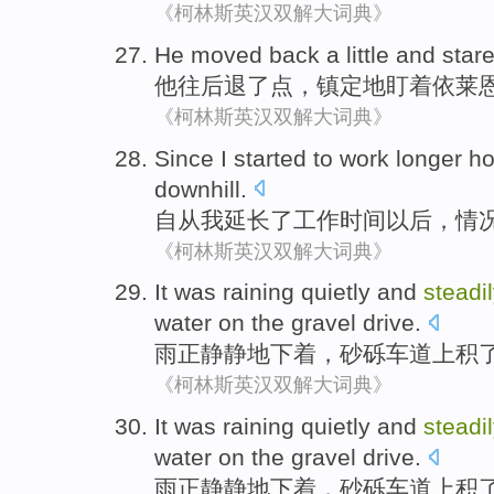
《柯林斯英汉双解大词典》
He
moved back
a little
and
star
他
往
后退
了点
，镇定地
盯
着依
莱
《柯林斯英汉双解大词典》
Since
I
started
to
work
longer h
downhill
.
自从
我
延长了
工作
时间
以后，
情
《柯林斯英汉双解大词典》
It was raining
quietly
and
steadi
water
on
the
gravel
drive
.
雨
正
静静地
下着，
砂砾
车道
上
积
《柯林斯英汉双解大词典》
It was raining
quietly
and
steadi
water
on
the
gravel
drive
.
雨
正
静静地
下着，
砂砾
车道
上
积