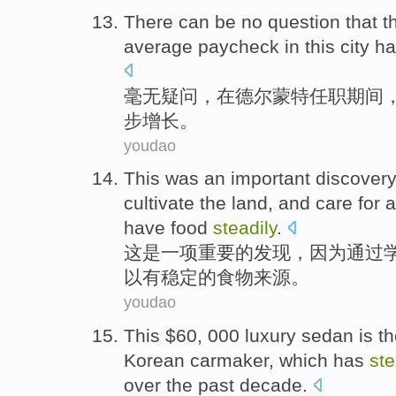
There can be no
question
that
t
average
paycheck
in this
city
ha
毫无
疑问
，
在
德尔
蒙特
任职
期间
步
增长。
youdao
This
was
an
important
discovery
cultivate
the land
, and care for
a
have
food
steadily
.
这
是
一项
重要
的
发现
，
因为
通过
以
有
稳定
的
食物
来源。
youdao
This
$60, 000
luxury
sedan
is
t
Korean
carmaker
, which
has
ste
over the
past
decade
.