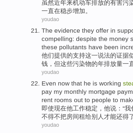
虽然
近年
来
机动车
排放
的
有害
污
一直
在
稳步
增加
。
youdao
The
evidence
they
offer
in
suppo
compelling
:
despite
the
money
these
pollutants
have been
incr
他们
提供
的
支持
这
一说法
的
证据
钱
，但
这些
污染物
的
年
排放量
一
youdao
Even
now that
he
is
working
ste
pay
my
monthly
mortgage paym
rent
rooms
out to
people
to mak
即使
现在
他
工作
稳定
，他
说
：“
我
不得不
把
房间
租给
别人
才能
还得
youdao