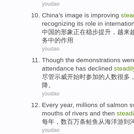
youdao
China
's
image
is improving
stea
recognizing
its
role
in
internatio
中国
的
形象
正在
稳步提升，
越来
务中的
作用
youdao
Though
the demonstrations wer
attendance has
declined
steadil
尽管
示威
开始
时
参加
的
人数
很多
降
。
youdao
Every year
,
millions of
salmon
s
mouths
of rivers and
then
steadi
每年
，
数百万
条
鲑鱼
从
海洋
游
到
youdao