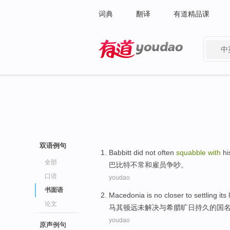
词典
翻译
有道精品课
中
有道 - 网易旗下搜索
双语例句
Babbitt
did not
often
squabble
with
hi
全部
巴比特
不
常
和
雇员
争吵
。
口语
youdao
书面语
Macedonia
is
no
closer to settling
its
论文
马其顿
远
未
解决
与
希腊
旷日持久的
国
youdao
原声例句