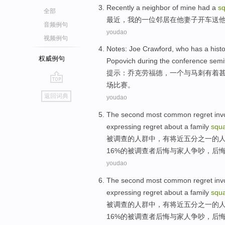
Recently
a
neighbor
of mine
had a
s
全部
最近
，我
的
一
位
邻居
在
他
妻子
开车送
音频例句
youdao
视频例句
Notes
:
Joe
Crawford
, who has
a
hist
权威例句
Popovich
during
the
conference semif
提示
：
乔
克劳福德
，
一个
与
马刺
有着
场
比赛
。
go
返回词典
youdao
top
The
second
most common
regret
inv
expressing
regret
about
a
family
squ
被
调查
的人群
中，
有
将近五分之一
的
16%的被调查者
后悔
与
家人
争吵
，后
youdao
The
second
most common
regret
inv
expressing
regret
about
a
family
squ
被
调查
的人群
中，
有
将近五分之一
的
16%的被调查者
后悔
与
家人
争吵
，后