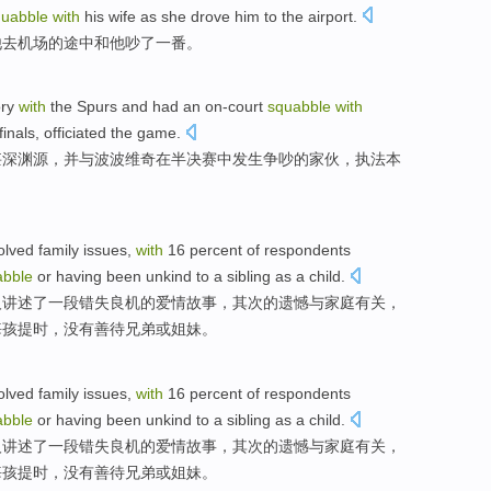
quabble
with
his
wife
as she
drove
him
to
the airport
.
他
去机场的途中和他吵了
一番
。
ory
with
the
Spurs
and had an on-court
squabble
with
inals
,
officiated the
game
.
甚深渊源，并与
波波维奇
在
半决赛
中发生
争吵
的
家伙，
执法
本
olved
family
issues,
with
16 percent
of
respondents
abble
or
having
been
unkind to
a sibling
as a child.
人
讲述
了一
段错失良机的爱情故事，
其次
的
遗憾
与
家庭
有关，
悔孩提时，没有
善待
兄弟
或
姐妹。
olved
family
issues,
with
16 percent
of
respondents
abble
or
having
been
unkind to
a sibling
as a child.
人
讲述
了一
段错失良机的爱情故事，
其次
的
遗憾
与
家庭
有关，
悔孩提时，没有
善待
兄弟
或
姐妹。