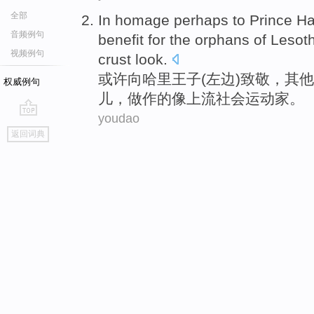
全部
In homage
perhaps
to
Prince
Ha
音频例句
benefit
for the
orphans
of
Lesot
视频例句
crust
look
.
或许
向
哈里
王子
(
左边
)
致敬
，
其他
权威例句
儿
，
做作
的像上流社会运动家。
youdao
go
返回词典
top