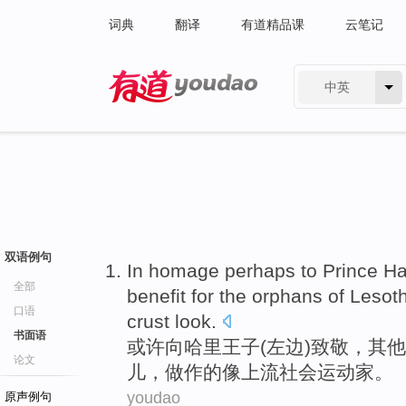
词典
翻译
有道精品课
云笔记
中英
有道 - 网易旗下搜索
双语例句
In homage
perhaps
to
Prince
Ha
全部
benefit
for the
orphans
of
Lesot
口语
crust
look
.
书面语
或许
向
哈里
王子
(
左边
)
致敬
，
其他
论文
儿
，
做作
的像上流社会运动家。
youdao
原声例句