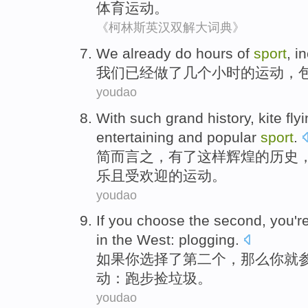
体育运动。
《柯林斯英汉双解大词典》
We
already
do
hours
of
sport
,
i
我们
已经
做
了
几个小时
的
运动
，
youdao
With
such
grand
history
,
kite fly
entertaining
and
popular
sport
.
简
而言之，
有
了
这样
辉煌的
历史
乐
且
受欢迎
的运动。
youdao
If
you
choose
the second
, you
'r
in
the
West
:
plogging
.
如果
你
选择
了
第二
个，那么你
就
动
：跑步
捡
垃圾。
youdao