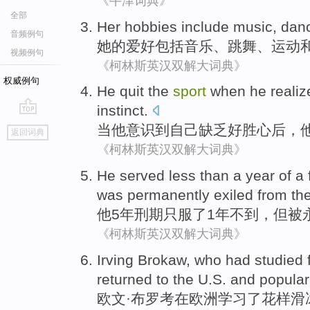
《牛津词典》
全部
Her
hobbies
include
music
,
dan
音频例句
她
的
爱好
包括
音乐
、
跳舞
、
运动
视频例句
《柯林斯英汉双解大词典》
权威例句
He
quit
the
sport
when
he
realiz
instinct.
go
当
他
意识到
自己
缺乏好胜心
后，
返回词典
top
《柯林斯英汉双解大词典》
He
served
less than
a year
of a 
was
permanently
exiled from
th
他
5
年
刑期只服了
1年
不到
，
但
被
《柯林斯英汉双解大词典》
Irving Brokaw
, who had
studied
returned to
the U.S.
and popular
欧文
·布罗考
在
欧洲
学习了
花样
滑