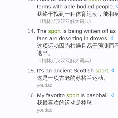
terms
with
able-bodied
people
.
我
终于
找到
一种
体育
运动，
能
和
《柯林斯英汉双解大词典》
The
sport
is being written off
as
fans
are deserting in
droves
.
这项
运动
因为
枯燥
且
易于预测而
退出。
《柯林斯英汉双解大词典》
I
t's an ancient Scottish
sport
.
这
是一项古老的苏格兰运动。
youdao
M
y favorite
sport
is baseball.
我
最喜欢的运动是棒球。
youdao