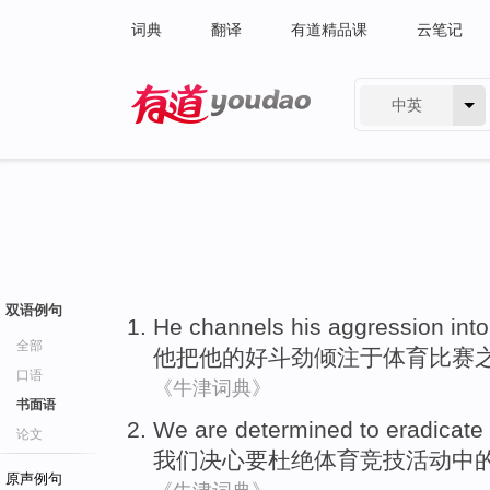
词典
翻译
有道精品课
云笔记
中英
有道 - 网易旗下搜索
双语例句
He
channels
his
aggression
int
全部
他
把
他
的
好斗
劲倾注于体育比赛
口语
《牛津词典》
书面语
We
are determined
to
eradicate
论文
我们
决心
要
杜绝
体育竞技活动中
原声例句