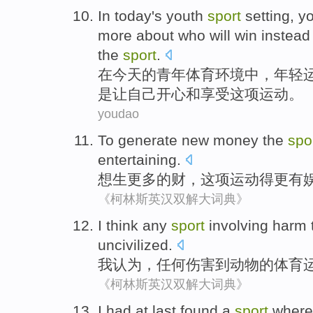
In
today
's
youth
sport
setting
,
y
more about
who
will
win
instead
the
sport
.
在
今天
的
青年
体育
环境中
，
年轻
是
让
自己
开心
和
享受这项运动。
youdao
To
generate
new
money
the
spo
entertaining
.
想
生
更多
的
财
，
这项
运动
得
更
有
《柯林斯英汉双解大词典》
I
think
any
sport
involving
harm
uncivilized
.
我
认为
，
任何
伤害
到
动物
的
体育
《柯林斯英汉双解大词典》
I
had at last
found
a
sport
wher