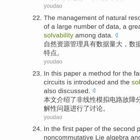
youdao
The
management
of
natural
res
of a
large
number of
data
, a gre
solvability
among
data.
自然
资源
管理
具有
数据
量
大
，数
特点
。
youdao
In this paper
a
method
for
the
fa
circuits
is
introduced
and
the
sol
also discussed
.
本文
介绍了
非线性
模拟
电路
故障
解
性问题进行了讨论。
youdao
In
the first
paper
of
the second
p
noncommutative Lie algebra
and