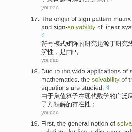
youdao
The
origin
of
sign
pattern
matrix
and
sign-
solvability
of
linear
sys
符号
模式
矩阵
的
研究
起源于
研究
解
性
，
是
由
P。
youdao
Due to
the
wide
applications
of
s
mathematics
, the
solvability
of
t
equations
are studied.
由于
集值
算子
在
现代
数学
的
广泛
子
方程
解
的存在性；
youdao
First
, the
general
notion
of
solva
solutions for
linear
discrete
coef