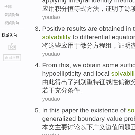
applying
integral
identity
metho
全部
应用
积分
恒等式
方法，证明了
源
音频例句
youdao
视频例句
Positive results are obtained
in
权威例句
solvability
to
differential
equatio
将
这些
应用
于
微分
方程组
，证明
youdao
go
返回词典
top
From this, we
obtain
some suffic
hypoellipticity
and
local
solvabili
由此
得出
了判别重特征线性偏微
若干
充分
条件
。
youdao
In this paper
the
existence
of
so
generalized
boundary
value
pro
本文
主要讨论
以下
广义
边
值
问题