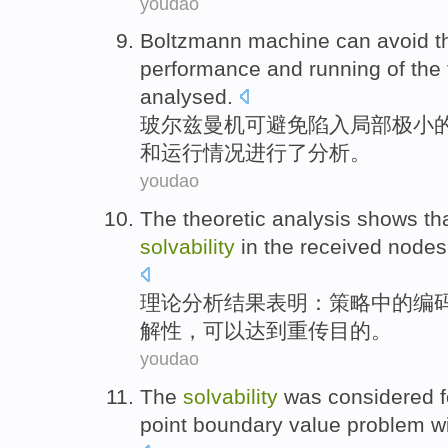
youdao
Boltzmann
machine
can
avoid
t
performance
and
running
of
the
analysed
.
玻尔兹曼
机
可
避免
陷入
局部
极小
和
运行情况
进行
了分析。
youdao
The
theoretic
analysis
shows th
solvability
in
the
received
nodes
理论
分析
结果
表明
：策略中的编
解性，可以
达到
重传
目的。
youdao
The
solvability
was considered
point
boundary
value
problem
wi