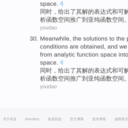
space.
同时
，给出
了其
解
的表达式
和
可
析
函数
空间推广
到
亚
纯函数空间
youdao
Meanwhile
,
the
solutions to the
conditions
are obtained,
and
we
from
analytic
function
space
int
space.
同时
，给出
了其
解
的表达式
和
可
析
函数
空间推广
到
亚
纯函数空间
youdao
关于有道
Investors
有道智选
官方博客
技术博客
诚聘英