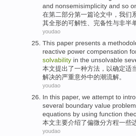
and nonsemisimplicity
and
so o
在
第二
部分
第一
篇论文
中
，我们
其
全形的可
解
性、
完备
性
与
非半
youdao
This paper
presents
a
methodol
reactive
power
compensation fo
solvability
in
the
unsolvable
sev
本文
提出了
一种
方法
，
以
确定
适
解决
的
严重
意外中的
潮流
解。
youdao
In this
paper
, we attempt to
intr
several
boundary
value
problem
equations
by using
function
theo
本文
主要
介绍
了偏
微分
方程
一些
youdao