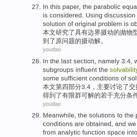
In this paper
,
the
parabolic
equa
is considered.
Using
discussion
solution
of
original
problem
is
ob
本文
研究了
具有
边界
摄
动
的
抛物
到了
原
问题
的
摄
动
解
。
youdao
In the last
section
, namely 3.4,
subgroups
influent
the
solvabilit
some
sufficient
conditions
of
so
本文第四
部分
3.4，
主要
讨论
了
交
得到
了有限
群
可
解
的
若干
充分
条
youdao
Meanwhile
,
the
solutions to the
conditions
are obtained,
and
we
from
analytic
function
space
int