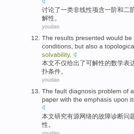
讨论了
一类
非线性
项含一阶
和
二
解
性。
youdao
The results
presented
would be
conditions
,
but
also a
topologica
solvability
.
本文
不仅
给出了可
解
性的
数学
表
扑
条件。
youdao
The
fault
diagnosis
problem
of
a
paper
with the
emphasis upon
i
本文
研究
有源
网络
的
故障
诊断
问
性。
youdao