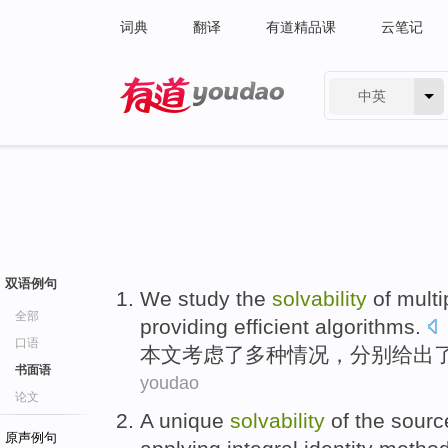
词典
翻译
有道精品课
云笔记
中英
有道 - 网易旗下搜索
双语例句
We study
the
solvability
of
multi
全部
providing efficient
algorithms
.
口语
本文
考虑
了
多种
情况
，分别给出
书面语
youdao
论文
A
unique
solvability
of
the
sourc
原声例句