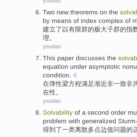
youdao
Two
new
theorems
on the
solvab
by means of
index
complex
of
m
建立了以
有限
群
的
极大
子
群的
指
理
。
youdao
This paper
discusses
the
solvabi
equation
under
asymptotic
nonu
condition
.
在
弹性
梁方程满足
渐近
非一致非
在性。
youdao
Solvability
of a
second order
mul
problem
with
generalized Sturm-
得到了
一类
离散
多点
边
值
问题
的