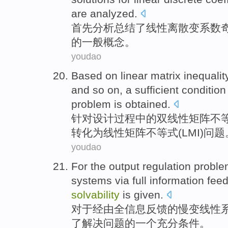
are
analyzed
.
首先
分析总结了
线性
离散
变系数
的
一般
概念
。
youdao
Based on
linear
matrix
inequalit
and so on, a sufficient conditio
problem
is obtained.
针对
设计
过程中的双
线性
矩阵
不
转化
为
线性矩阵不等式(LMI)
问题
youdao
For
the
output
regulation
proble
systems
via
full
information
fee
solvability
is given
.
对于
经由
全
信息
反馈
的
慢
变
线性
了解决问题的
一个
充分
条件
。