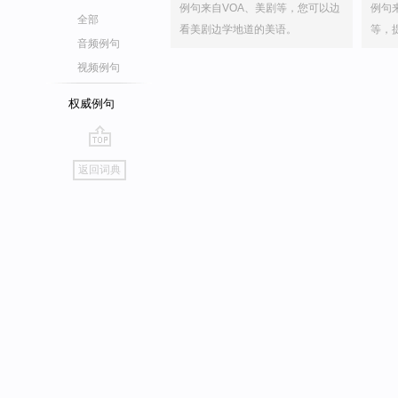
例句来自VOA、美剧等，您可以边
例句
全部
看美剧边学地道的美语。
等，
音频例句
视频例句
权威例句
go
返回词典
top