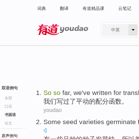
词典
翻译
有道精品课
云笔记
中英
有道 - 网易旗下搜索
双语例句
So
so
far,
we
've written
for
trans
全部
我们
写
过
了
平动
的
配
分函数。
口语
youdao
书面语
Some
seed
varieties
germinate
论文
原声例句