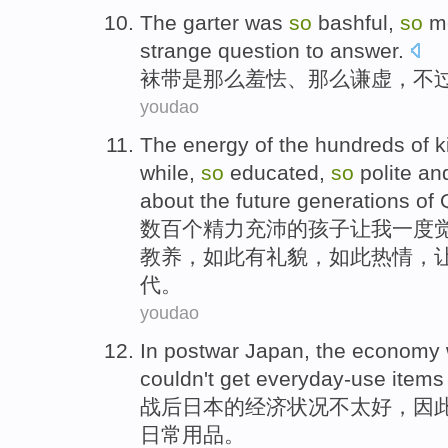
The
garter
was
so
bashful
,
so
m
strange
question
to
answer
.
袜带
是
那么
羞怯
、那么
谦虚
，不
youdao
The
energy
of the
hundreds
of
k
while,
so
educated
,
so
polite
an
about
the
future generations
of
数百个
精力充沛
的
孩子
让
我
一度
教养
，如此
有礼貌
，如此
热情
，
代
。
youdao
In postwar
Japan
,
the
economy
couldn
't
get everyday-use
items
战后
日本
的
经济
状况
不
太
好
，
因
日常
用品
。