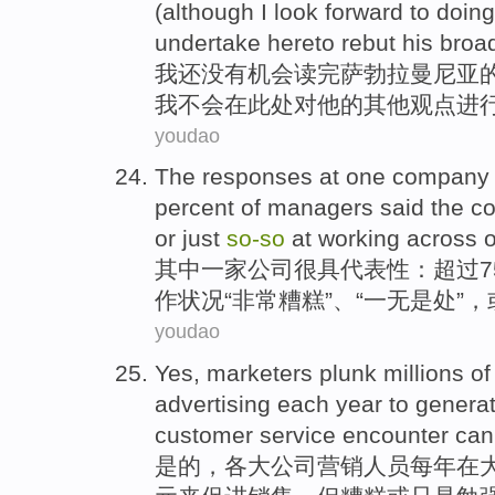
(
although
I
look forward to doin
undertake
hereto
rebut
his
broad
我
还
没有
机会
读完
萨勃拉曼尼亚
我
不会
在此处对他的其他观点
进
youdao
The responses at
one
company
percent
of
managers
said
the c
or
just
so-
so
at
working
across o
其中一家
公司
很
具代表性
：
超过
作
状况“
非常
糟糕
”、“一无是处”，
youdao
Yes
,
marketers
plunk
millions of
advertising
each year
to
genera
customer service
encounter
can
是的
，各大公司
营销人员
每年
在