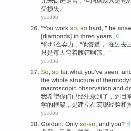
元
来
促进
销售
，
但
糟糕
或
只是勉
受
损失
。
youdao
“
You
work
so
,
so
hard, ”
he
ans
[
diamonds
]
in
three
years
.
“
你
那么卖力
，”
他
答道
，“
在
过去
只是每天弯着腰筛啊筛。”
youdao
So
,
so
far
what
you
've
seen
, an
the whole
structure
of
thermody
macroscopic observation
and
d
我
希望
你们
已经
注意
到了
，到目
学
的
框架
，是
建立
在
宏观
经验
和
youdao
Gordon
:
Only
so-
so
, and
you
?