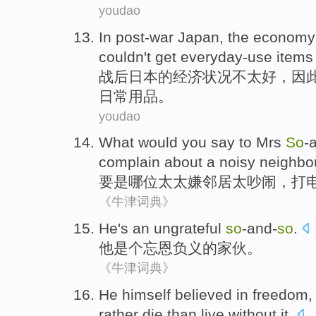
youdao
In post-war
Japan
,
the
economy
couldn
't
get everyday-use
items
战后
日本
的
经济
状况
不
太
好
，
因
日常
用品
。
youdao
What
would
you
say
to
Mrs
So
-
complain about
a noisy
neighbo
要是
哪
位
太太
嫌
邻居太
吵闹
，
打
《牛津词典》
He
's an ungrateful
so
-and-
so
.
他
是个
忘恩负义的家伙。
《牛津词典》
He
himself
believed in
freedom
rather die than
live
without
it.