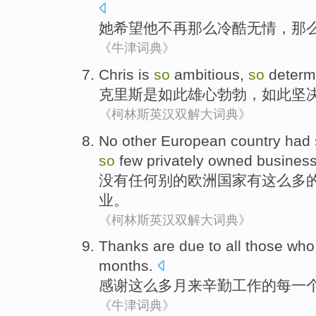
她
希望
他
不再
那么
冷酷无情
，那
《牛津词典》
Chris
is
so
ambitious
,
so
determ
克里斯
是
如此
雄心勃勃
，如此
坚
《柯林斯英汉双解大词典》
No
other
European
country
had
so
few
privately owned
busines
没有任何
别的
欧洲
国家
有
这么
多
业。
《柯林斯英汉双解大词典》
Thanks
are due
to
all those
who
months
.
感谢
这么
多
月
来
辛勤
工作
的每一
《牛津词典》