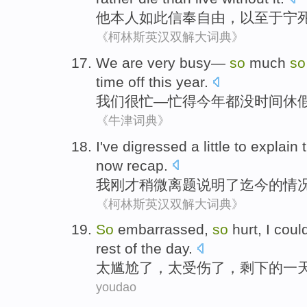
他
本人
如此
信奉
自由
，以至于
宁
《柯林斯英汉双解大词典》
We
are very
busy
—
so
much
so
time
off
this year.
我们
很
忙
—忙
得
今年
都
没
时间休
《牛津词典》
I
've digressed
a little to explain
now
recap
.
我
刚才
稍微离题说明了
迄今
的
情
《柯林斯英汉双解大词典》
So
embarrassed
,
so
hurt
,
I
coul
rest
of the
day
.
太
尴尬了
，太
受伤了
，
剩下
的
一
youdao