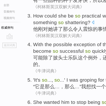
有一些
品种
的
种子
发芽
快
，
所以
全部
《柯林斯英汉双解大词典》
音频例句
How could
she
be
so
practical 
视频例句
something
so
shattering
?
权威例句
他
刚
对
她
讲了
那么
令人震惊的
事
《柯林斯英汉双解大词典》
go
With
the
possible exception
of
t
返回词典
top
become
so
successful
so
quickl
可能
除了
披头士
乐队
这个
例外，
的
。
《牛津词典》
'
It
's
so
...,
so
...'
I
was groping
for
“
它
是
那么
…，那么…”
我
想
找一个
《牛津词典》
She
wanted
him
to
stop being
s