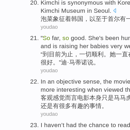
Kimchi
is synonymous
with
Kor
Kimchi
Museum
in Seoul
.
泡菜
象征
着
韩国
，
以至于
首尔
有
youdao
"
So
far,
so
good. She's been hun
and is raising her babies very we
“
到目前为止，一切顺利。她一直
很好。”迪·马蒂诺说。
youdao
In
an objective
sense
, the
movi
more
interesting
when viewed
t
客观
感觉
而言
电影
本身
只是
马马
还是
有
很多
有趣的
事情。
youdao
I
haven
’t had the
chance
to rea