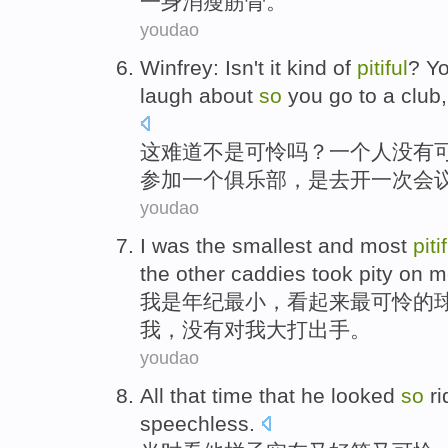
一身
消瘦
筋骨
。
youdao
Winfrey
:
Isn
't it kind of
pitiful
? Y
laugh
about
so
you
go
to
a
club
这
难道
不是
可怜
吗？
一
个人
没有
参加一个
俱乐部
，是
去开一次会
youdao
I
was
the smallest
and
most
piti
the
other
caddies
took pity on
m
我
是年纪
最小
，
看起来
最
可怜
的
我
，
没有
对我大打出手。
youdao
All that time that
he
looked
so
ri
speechless.