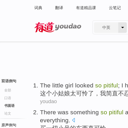
词典
翻译
有道精品课
云笔记
中英
有道 - 网易旗下搜索
双语例句
The
little girl looked
so
pitiful
;
I
全部
这个
小姑娘
太
可怜了
，
我
简直
不
口语
youdao
书面语
There was
something
so
pitiful
a
论文
everything
.
原声例句