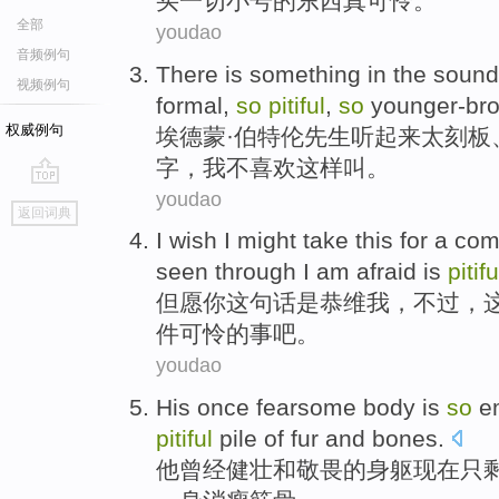
买
一切
小号
的
东西
真
可怜。
全部
youdao
音频例句
There is something in the
sound
视频例句
formal,
so
pitiful
,
so
younger-bro
权威例句
埃德蒙·
伯特
伦
先生
听
起来
太
刻板
字，
我
不喜欢这样叫。
youdao
go
返回词典
top
I wish
I
might take
this
for a
com
seen through
I am afraid
is
pitifu
但愿
你
这
句话
是
恭维
我
，
不过
，
件可怜的事吧。
youdao
His
once
fearsome
body is
so
e
pitiful
pile
of
fur
and
bones
.
他
曾经
健壮
和
敬畏
的
身躯
现在
只