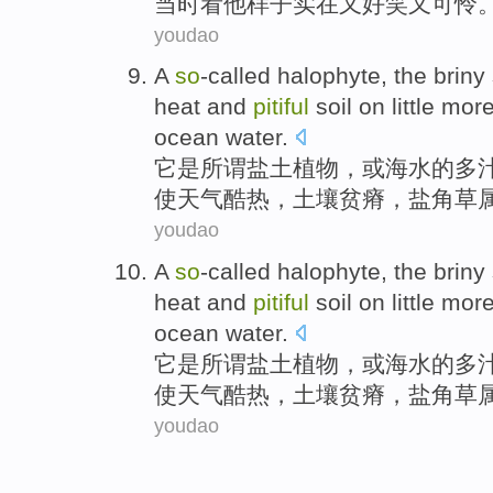
当时
看
他
样子
实在
又好笑又可怜
youdao
A
so
-called
halophyte
, the
briny
heat
and
pitiful
soil
on little
mor
ocean
water.
它
是
所谓
盐土
植物，或
海水
的
多
使
天气酷热
，
土壤
贫瘠，盐角草
youdao
A
so
-called
halophyte
, the
briny
heat
and
pitiful
soil
on little
mor
ocean
water.
它
是
所谓
盐土
植物，或
海水
的
多
使
天气酷热
，
土壤
贫瘠，盐角草
youdao