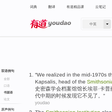
词典
翻译
有道精品课
云笔记
中英
有道 - 网易旗下搜索
双语例句
"
We
realized
in
the
mid
-1970
s
t
全部
Kapsalis
, head of the
Smithsoni
口语
史密森学会
档案馆
馆长埃菲·卡普
书面语
代
中期
的时候
发现
它
不见了
。”
论文
youdao
原声例句