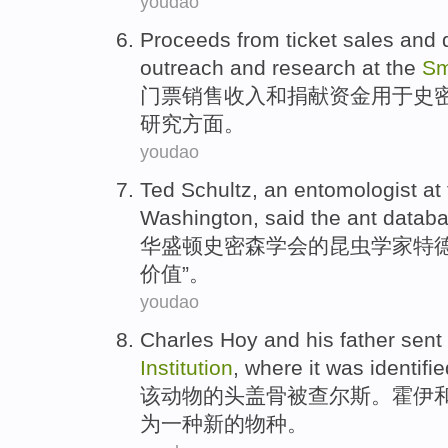
youdao
Proceeds from ticket
sales
and
outreach
and
research
at
the
Sm
门票
销售收入
和
捐献
资金
用于史
研究
方面。
youdao
Ted
Schultz
,
an entomologist
at
Washington
,
said
the ant
datab
华盛顿
史密森
学会的
昆虫
学家
特
价值”。
youdao
Charles
Hoy
and
his father
sent
Institution
, where it
was
identifi
该动物
的
头盖骨
被查尔斯。
霍
伊
为
一种
新的
物种
。