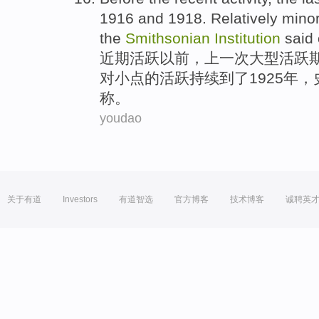
1916 and 1918.
Relatively
mino
the
Smithsonian
Institution
said
近期
活跃
以前
，
上一次
大型
活跃
对
小点
的活跃
持续
到了
1925年，
称。
youdao
关于有道
Investors
有道智选
官方博客
技术博客
诚聘英