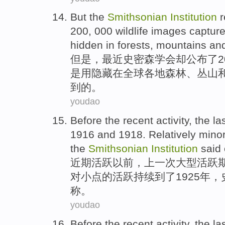
But
the
Smithsonian
Institution
r
200, 000
wildlife
images
captur
hidden
in
forests
, mountains
an
但是
，
最近
史密森学会却
公布了
是用
隐藏
在
全球
各地
森林
、丛山
到
的。
youdao
Before
the recent
activity
,
the la
1916 and 1918.
Relatively
mino
the
Smithsonian
Institution
said
近期
活跃
以前
，
上一次
大型
活跃
对
小点
的活跃
持续
到了
1925年，
称。
youdao
Before
the recent
activity
,
the la