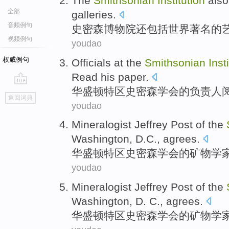
The
Smithsonian
Institution
also
全部
galleries
.
音频例句
史密森
博物院
还
包括
世界
著名的
视频例句
youdao
权威例句
Officials at the
Smithsonian
Inst
Read
his
paper
.
华盛顿特区
史密森
学会的负责人
go
返回词典
top
youdao
Mineralogist
Jeffrey Post
of the
Washington
,
D.C
.,
agrees
.
华盛顿
特区
史密森
学会
的
矿物学
youdao
Mineralogist
Jeffrey Post
of the
Washington
,
D.
C.,
agrees
.
华盛顿
特区
史密森
学会
的
矿物学