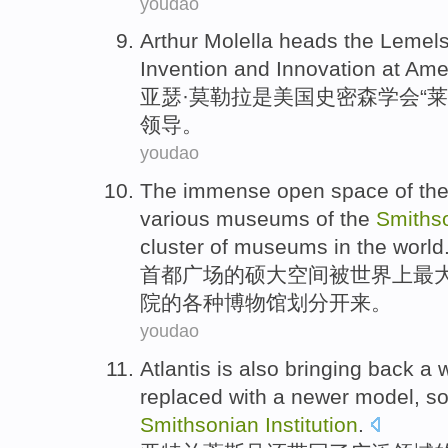
youdao
Arthur
Molella heads the
Lemel
Invention
and
Innovation
at
Ame
亚瑟
·莫勒拉是
美国
史密森学会
“莱
领导。
youdao
The immense open
space
of
th
various
museums
of the
Smiths
cluster of
museums in the
world
首都
广场
的
硕大
空间
被
世界上
最
院的
各种
博物馆划分开来。
youdao
Atlantis
is also
bringing back
a
w
replaced
with a newer
model
,
s
Smithsonian
Institution
.